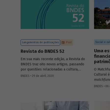
publicado
administr
buscou co
sobre o t
obrigaçõe
conhecida
formação 
Social e cu
Lançamentos de publicações
Post
Uma es
Revista do BNDES 52
financi
Em sua mais recente edição, a Revista do
patrim
BNDES traz oito novos artigos, passando
por questões relacionadas a cultura,
O Matchfu
educação, desenvolvimento sustentável,
Cultural é
BNDES • 29 de abril, 2020
governança corporativa em empresas
matchfun
abertas, e navegação de cabotagem. A
sociedade 
BNDES • 06 
edição traz ainda uma análise do
programa 
profissional de ciência de dados e um
combinaçã
comunicado sobre a participação no 3º
privados 
Congresso Uqbar de Finanças Estruturadas.
financiame