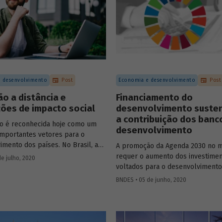
 desenvolvimento
Post
Economia e desenvolvimento
Post
o a distância e
Financiamento do
ões de impacto social
desenvolvimento susten
a contribuição dos banc
o é reconhecida hoje como um
desenvolvimento
importantes vetores para o
imento dos países. No Brasil, a
A promoção da Agenda 2030 no 
da educação tem como um de
requer o aumento dos investime
de julho, 2020
ipais fatores a qualificação
voltados para o desenvolvimento
esse contexto, é preciso refletir
sustentável. Estudo publicado na
BNDES • 05 de junho, 2020
perspectivas da educação a
da Revista do BNDES visa elabor
(EaD), principalmente no que esta
levantamento de elementos para
ribuir para a formação superior
contribuição das instituições fina
sores. Em estudo recente,
desenvolvimento para o financia