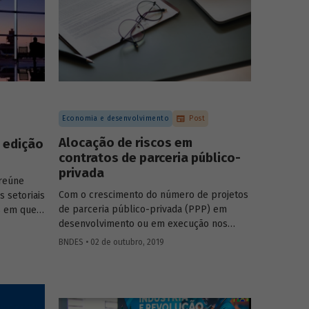
ganhado projeção como tema dos sistemas
m
de informação capaz de se tornar um
 Objetivos
diferencial na competição entre as
(ODS). O
companhias.
cos de
ndas, à
 e da
Economia e desenvolvimento
Post
Alocação de riscos em
à edição
contratos de parceria público-
privada
 reúne
Com o crescimento do número de projetos
s setoriais
de parceria público-privada (PPP) em
s em que a
desenvolvimento ou em execução nos
 sua
diferentes entes federativos, cresce
 anos de
BNDES • 02 de outubro, 2019
também o interesse pela regulação
traz
contratual dos riscos inerentes a esses
etores de
projetos. A importância da alocação de
tria de
riscos não deve ser diminuída, já que a
.