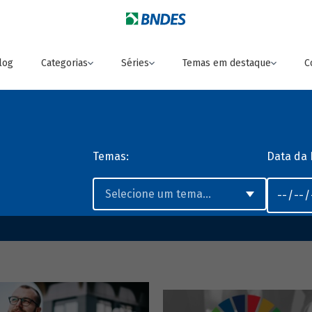
log
Categorias
Séries
Temas em destaque
C
Temas:
Data da 