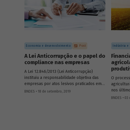
que confe
na escolh
acompanh
Economia e desenvolvimento
Post
Indústria e
A Lei Anticorrupção e o papel do
Financ
compliance nas empresas
agrícol
produti
A Lei 12.846/2013 (Lei Anticorrupção)
instituiu a responsabilidade objetiva das
O process
empresas por atos lesivos praticados em
agricultu
seu interesse ou benefício. No entanto, ela
nos últim
BNDES • 18 de setembro, 2019
prevê a possibilidade de redução das
crescimen
BNDES • 03 
penalidades para empresas que
O setor a
demonstrem possuir mecanismos e
por um pr
procedimentos internos de integridade,
mecanizaç
auditoria e incentivo à denúncia de
BNDES Fi
irregularidades, além da aplicação efetiva
participa