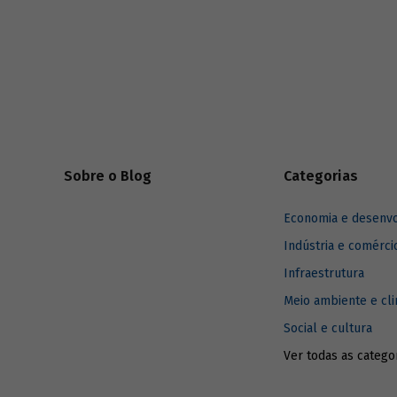
de códigos de ética e de conduta. Confira a
entrevista com o advogado do BNDES Tiago
Lezan Sant'Anna e saiba mais sobre essa
legislação.
Sobre o Blog
Categorias
Economia e desenv
Indústria e comérci
Infraestrutura
Meio ambiente e cl
Social e cultura
Ver todas as catego