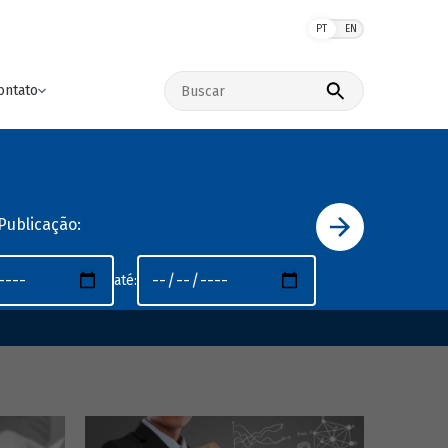
PT
EN
Buscar no site
ontato
Publicação:
até: