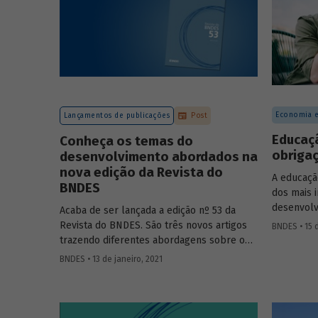
Economia e
Lançamentos de publicações
Post
Educaçã
Conheça os temas do
obrigaç
desenvolvimento abordados na
nova edição da Revista do
A educaçã
BNDES
dos mais 
desenvolv
Acaba de ser lançada a edição nº 53 da
melhoria 
Revista do BNDES. São três novos artigos
BNDES • 15 
seus princ
trazendo diferentes abordagens sobre o
docente. N
desenvolvimento. Os estudos tratam de
BNDES • 13 de janeiro, 2021
sobre as 
temas como inovação e
distância 
empreendedorismo; modelo de atuação
pode cont
indireto do Banco e setor portuário
de profes
brasileiro.