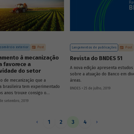
re o protagonismo da sociedade
a e no financiamento e
amento dos projetos.
 comércio exterior
Post
Lançamentos de publicações
Post
iamento à mecanização
Revista do BNDES 51
a favorece a
A nova edição apresenta estudos 
vidade do setor
sobre a atuação do Banco em div
o de mecanização que a
áreas.
ra brasileira tem experimentado
BNDES • 25 de julho, 2019
os anos trouxe consigo o
to da produtividade das lavouras.
de setembro, 2019
grícola brasileiro vem passado
ocesso de intensificação da
ão da produção. O produto
1
2
3
4
name tem apresentado
ção expressiva nesse processo.