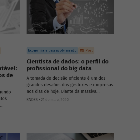
Economia e desenvolvimento
Post
Cientista de dados: o perfil do
tável:
profissional do big data
os de
A tomada de decisão eficiente é um dos
grandes desafios dos gestores e empresas
nos dias de hoje. Diante da massiva
mundo
disponibilidade de dados nas próprias
ntos
BNDES • 21 de maio, 2020
organizações e também em fontes
externas, as empresas têm buscado novos
 edição 52
métodos e recursos tecnológicos para
ar um
obter e processar informações de forma a
 a
melhorar sua tomada de decisão. Assim, a
nceiras de
ciência de dados, ou
data science
(DS), tem
mento do