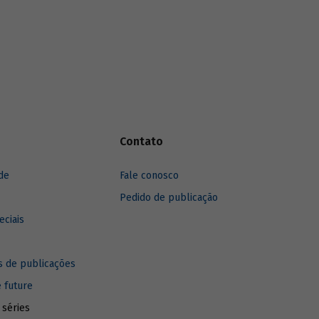
mundo. O ponto principal refere-se a que
os esforços e todos os recursos sejam
direcionados às prioridades econômicas e
sociais sustentáveis, com o máximo de
amplitude. Em função da preocupação com
o bem-estar, de longo prazo, da população
local e mundial, as IFDs devem
estabelecer suas ações de hoje.
Contato
de
Fale conosco
Pedido de publicação
eciais
 de publicações
e future
 séries