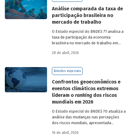
de insumo-produto estaduais.
Análise comparada da taxa de
participação brasileira no
mercado de trabalho
O
Estudo especial do BNDES 71
analisa a
taxa de participação da economia
brasileira no mercado de trabalho em
comparação com uma amostra de 15
28 de abril, 2026
países de diferentes continentes e
estruturas etárias e econômicas
distintas.
Estudos especiais
Confrontos geoeconômicos e
eventos climáticos extremos
lideram o
ranking
dos riscos
mundiais em 2026
O
Estudo especial do BNDES
70 atualiza a
análise das mudanças nas percepções
dos riscos mundiais, apresentada
previamente na edição 54/2025, a partir
16 de abril, 2026
dos relatórios Global Risks Report (GRR)