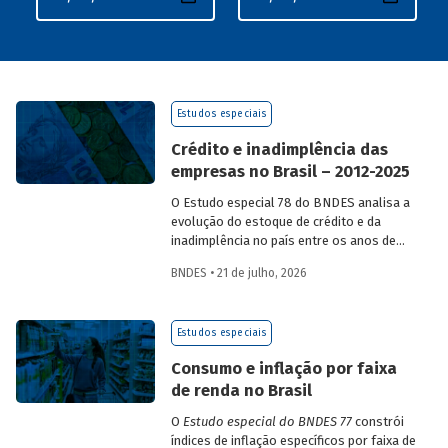
Estudos especiais
Crédito e inadimplência das
empresas no Brasil – 2012-2025
O Estudo especial 78 do BNDES analisa a
evolução do estoque de crédito e da
inadimplência no país entre os anos de
2012 e 2025, explorando dois recortes
BNDES • 21 de julho, 2026
analíticos complementares: o porte da
empresa e o setor de atividade
econômica.
Estudos especiais
Consumo e inflação por faixa
de renda no Brasil
O
Estudo especial do BNDES 77
constrói
índices de inflação específicos por faixa de