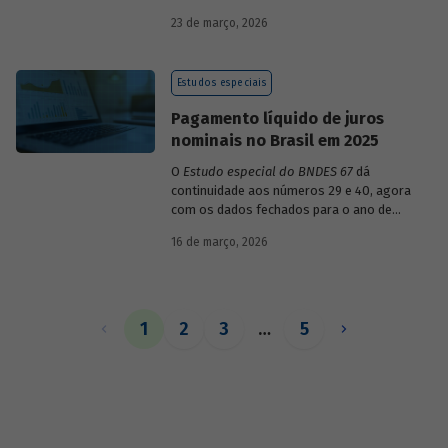
década de 1990, destacando sua dinâmica
23 de março, 2026
durante esse período e as mudanças
recentes em sua composição.
Estudos especiais
Pagamento líquido de juros
nominais no Brasil em 2025
O
Estudo especial do BNDES 67
dá
continuidade aos números 29 e 40, agora
com os dados fechados para o ano de
2025.
16 de março, 2026
1
2
3
…
5