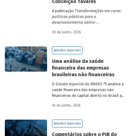
Conceição Tavares
A publicação
Transformações em curso:
políticas públicas para o
desenvolvimento latino-
americano
compila trabalhos da 1ª edição
30 de junho, 2026
da Escola de Governo e Desenvolvimento
Maria da Conceição Tavares.
Estudos especiais
Uma análise da saúde
financeira das empresas
brasileiras não financeiras
O
Estudo especial do BNDES 75
analisa a
saúde financeira das empresas não
financeiras de capital aberto no Brasil que
apresentaram negociação em bolsa de
16 de junho, 2026
valores. Para isso, parte de uma amostra
de 265 empresas – excluindo-se o setor
de finanças e seguros – e de quatro
Estudos especiais
dimensões: lucratividade, solvência,
endividamento e alavancagem.
Comentários sobre o PIB do