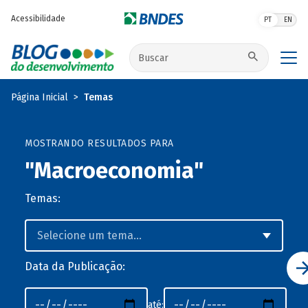
Pular para o conteúdo principal
Acessibilidade
PT
EN
Buscar no site
Página Inicial
Temas
MOSTRANDO RESULTADOS PARA
"Macroeconomia"
Temas:
Data da Publicação:
até: