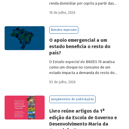
renda domiciliar
per capita
a partir das
estruturas de consumo da POF 2017-2018
10 de julho, 2026
associadas às variações de preços dos
itens que compõem o IPCA. Emprega
ainda os microdados da Pnad Contínua
Estudos especiais
para analisar a evolução da renda dos
decis durante o período.
O apoio emergencial a um
estado beneficia o resto do
país?
O
Estudo especial do BNDES 76
analisa
como um choque no consumo de um
estado impacta a demanda do resto do
país, usando como exemplo o caso do Rio
03 de julho, 2026
Grande do Sul.
Lançamentos de publicações
a
Livro reúne artigos da 1
edição da Escola de Governo e
Desenvolvimento Maria da