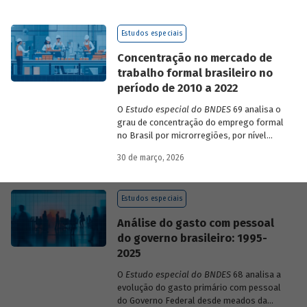
de 2023 a 2026, que analisam as
pesquisas de avaliação dos riscos
Estudos especiais
mundiais para o ano em curso e para dois
e dez anos à frente.
Concentração no mercado de
trabalho formal brasileiro no
período de 2010 a 2022
O
Estudo especial do BNDES
69 analisa o
grau de concentração do emprego formal
no Brasil por microrregiões, por nível
educacional dos trabalhadores e por
30 de março, 2026
setores, entre 2010 e 2022.
Estudos especiais
Análise do gasto com pessoal
do governo brasileiro: 1995-
2025
O
Estudo especial do BNDES
68 analisa a
evolução do gasto primário com pessoal
do Governo Federal desde meados da