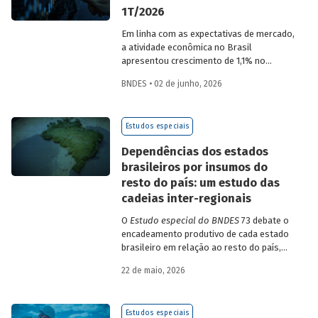
1T/2026
Em linha com as expectativas de mercado,
a atividade econômica no Brasil
apresentou crescimento de 1,1% no
1T/2026 na comparação com o trimestre
BNDES • 02 de junho, 2026
imediatamente anterior, na série ajustada
sazonalmente. Confira uma análise
detalhada e uma previsão para os
Estudos especiais
próximos meses no
Estudo especial do
BNDES 74.
Dependências dos estados
brasileiros por insumos do
resto do país: um estudo das
cadeias inter-regionais
O
Estudo especial do BNDES
73 debate o
encadeamento produtivo de cada estado
brasileiro em relação ao resto do país,
analisando seu nível de dependência e
22 de maio, 2026
quanto o estímulo a um estado ou setor
econômico pode gerar de demanda para
os demais. Para isso usa uma
Estudos especiais
metodologia de construção de matrizes