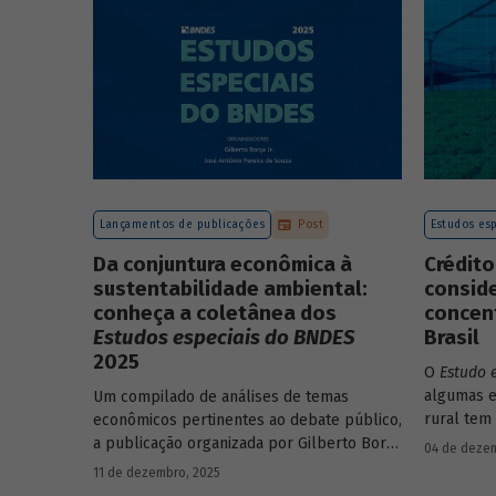
Lançamentos de publicações
Post
Estudos esp
Da conjuntura econômica à
Crédito
sustentabilidade ambiental:
consid
conheça a coletânea dos
concent
Estudos especiais do BNDES
Brasil
2025
O
Estudo 
algumas e
Um compilado de análises de temas
rural tem
econômicos pertinentes ao debate público,
concentra
a publicação organizada por Gilberto Borça
04 de dezem
papel de
e José Antônio Pereira de Souza,
11 de dezembro, 2025
economistas do BNDES, reúne 25 textos da