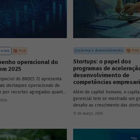
Economia e desenvolvimento
Post
eciais
Post
Startups
: o papel dos
enho operacional do
programas de aceleraçã
em 2025
desenvolvimento de
especial do BNDES 72
apresenta
competências empresari
pais destaques operacionais de
to por recortes agregados quanto
Além de capital humano, o capita
o a atuações mais específicas do
gerencial tem se mostrado um g
 2026
desafio ao crescimento das
start
avaliação do BNDES Garagem de
12 de março, 2026
como programas de aceleração 
contribuído para a superação de
desafio.