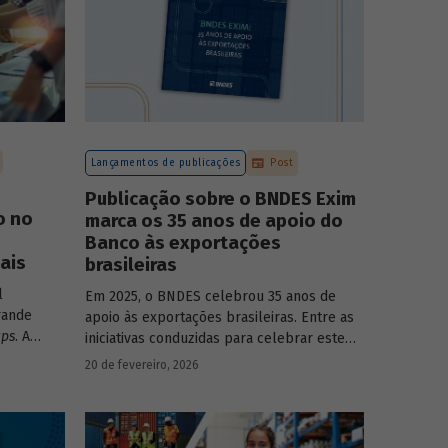
Lançamentos de publicações
Post
Publicação sobre o BNDES Exim
o no
marca os 35 anos de apoio do
Banco às exportações
ais
brasileiras
l
Em 2025, o BNDES celebrou 35 anos de
rande
apoio às exportações brasileiras. Entre as
ups
. A
iniciativas conduzidas para celebrar este
monstra
marco, relevante tanto para a instituição
20 de fevereiro, 2026
têm
quanto para a história do desenvolvimento
sse
econômico e social do Brasil, está o
lançamento da publicação “BNDES Exim: 35
anos de apoio às exportações brasileiras”.