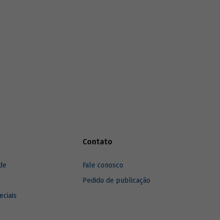
são
funding
verde dos principais bancos de
cursos.
desenvolvimento, comparando o BNDES
aos seus pares.
Contato
de
Fale conosco
Pedido de publicação
eciais