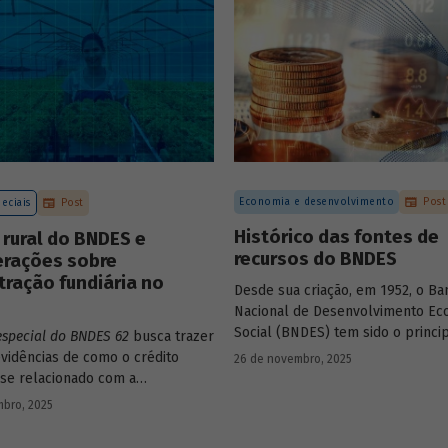
Economia e desenvolvimento
Post
eciais
Post
Histórico das fontes de
 rural do BNDES e
recursos do BNDES
erações sobre
ração fundiária no
Desde sua criação, em 1952, o Ba
Nacional de Desenvolvimento Ec
Social (BNDES) tem sido o princi
especial do BNDES 62
busca trazer
financiador do desenvolvimento b
vidências de como o crédito
26 de novembro, 2025
ocupando um espaço central na 
 se relacionado com a
do país, principalmente em mom
ção de terras no país e qual o
bro, 2025
crise, como as de 2008 e da Covid
sempenhado pelo BNDES.
combate à emergência climática.