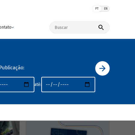
PT
EN
Buscar no site
ontato
Publicação:
até: