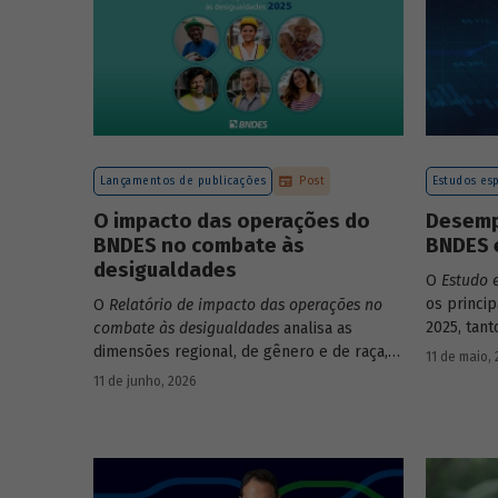
Lançamentos de publicações
Post
Estudos esp
O impacto das operações do
Desemp
BNDES no combate às
BNDES 
desigualdades
O
Estudo 
os princi
O
Relatório de impacto das operações no
2025, tan
combate às desigualdades
analisa as
em relaçã
dimensões regional, de gênero e de raça,
11 de maio,
Banco.
que contribuem para a elevada
11 de junho, 2026
desigualdade de renda no Brasil, no
contexto das operações de crédito do
BNDES.