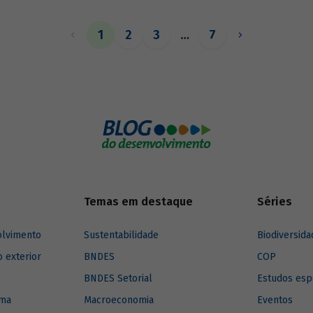
exercer esse papel, no entanto, 
necessárias sólidas fontes de re
1
2
3
…
7
Temas em destaque
Séries
olvimento
Sustentabilidade
Biodiversida
o exterior
BNDES
COP
BNDES Setorial
Estudos esp
ima
Macroeconomia
Eventos