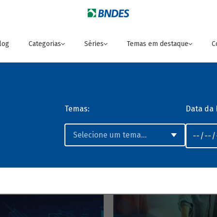
log
Categorias
Séries
Temas em destaque
C
Temas:
Data da 