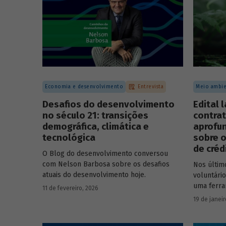
Economia e desenvolvimento
Entrevista
Meio ambie
Desafios do desenvolvimento
Edital 
no século 21: transições
contrat
demográfica, climática e
aprofu
tecnológica
sobre o
de créd
O Blog do desenvolvimento conversou
com Nelson Barbosa sobre os desafios
Nos últim
atuais do desenvolvimento hoje.
voluntári
uma ferra
11 de fevereiro, 2026
que busca
19 de janeir
carbono 
climático.