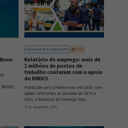
Lançamentos de publicações
Post
 Novo
Relatório do emprego: mais de
2 milhões de postos de
trabalho contaram com o apoio
do
do BNDES
o BNDES
”
,
Publicado pela primeira vez em 2025, com
nalisa a
dados referentes ao período de 2019 a
fontes de
2024, o
Relatório do Emprego
traz
ante dos
resultados relativos às contribuições da
12 de dezembro, 2025
e social,
atuação do Banco sobre o mercado de
trabalho, especificamente sobre os
empregos da economia.