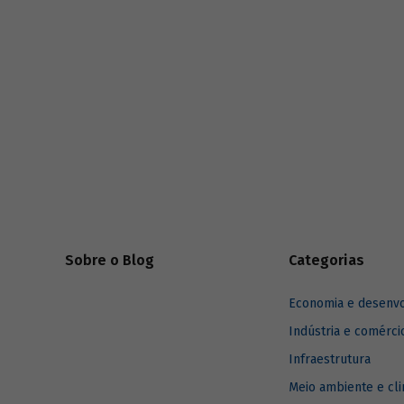
série
Estudos especiais do BNDES
divulgados ao longo de 2025.
Sobre o Blog
Categorias
Economia e desenv
Indústria e comérci
Infraestrutura
Meio ambiente e cl