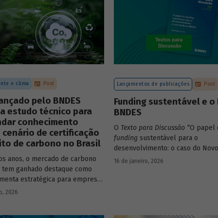
nte e clima
Post
Lançamentos de publicações
Post
lançado pelo BNDES
Funding sustentável e o
a estudo técnico para
BNDES
ndar conhecimento
O
Texto para Discussão
“
O papel 
 cenário de certificação
funding
sustentável para o
ito de carbono no Brasil
desenvolvimento: o caso do Nov
de autoria de João Emboava Vaz, a
os anos, o mercado de carbono
16 de janeiro, 2026
estratégia de diversificação das 
o tem ganhado destaque como
recursos adotada pelo BNDES di
menta estratégica para empresas
atuais desafios de sustentabilidad
m reduzir sua pegada de
o, 2026
ambiental e climática.
e demonstrar compromisso