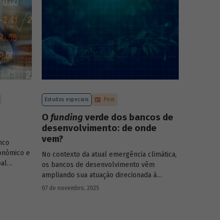
Estudos especiais
Post
O
funding
verde dos bancos de
desenvolvimento: de onde
vem?
nco
onômico e
No contexto da atual emergência climática,
pal
os bancos de desenvolvimento vêm
rasileiro,
ampliando sua atuação direcionada à
economia
descarbonização e preservação ambiental
07 de novembro, 2025
entos de
e, consequentemente, buscado novas
-19, e no
fontes de recursos para esse fim. O
Estudo
 Para
especial do BNDES 61
analisa de onde vem o