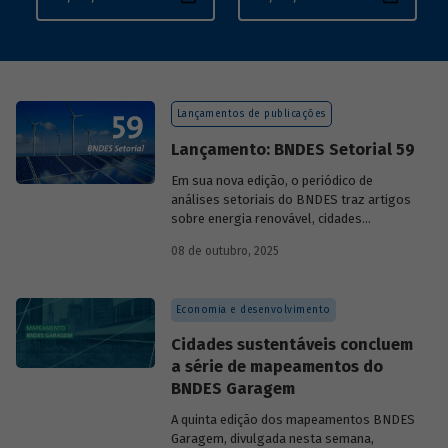
Lançamentos de publicações
Lançamento: BNDES Setorial 59
Em sua nova edição, o periódico de
análises setoriais do BNDES traz artigos
sobre energia renovável, cidades
resilientes, gestão de resíduos sólidos
08 de outubro, 2025
urbanos (RSU) e exportação.
Economia e desenvolvimento
Cidades sustentáveis concluem
a série de mapeamentos do
BNDES Garagem
A quinta edição dos mapeamentos BNDES
Garagem, divulgada nesta semana,