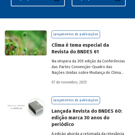
Lançamentos de publicações
Clima é tema especial da
Revista do BNDES 61
Na véspera da 30ª edição da Conferências
das Partes Convenção-Quadro das
Nações Unidas sobre Mudança do Clima
(COP30), em Belém, o BNDES lança a
07 de novembro, 2025
edição 61 da Revista do BNDES.
Lançamentos de publicações
Lançada Revista do BNDES 60:
edição marca 30 anos do
periódico
A edição aborda a retomada da relevância