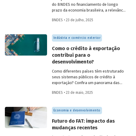
do BNDES no financiamento de longo
prazo da economia brasileira, a relevância
de fundos como FAT, Fundo Clima, Fundo
BNDES • 23 de julho, 2025
Amazônia e FGI para o desenvolvimento,
experiências internacionais de sistemas
públicos de crédito à exportação, o novo
Indústria e comércio exterior
protagonismo da política industrial, um
método para calcular prêmio de risco em
Como o crédito à exportação
projetos de infraestrutura e o controle
contribui para o
societário de companhias abertas por
desenvolvimento?
fundos de investimento no Brasil.
Como diferentes países têm estruturado
seus sistemas públicos de crédito à
exportação? Confira um panorama das
principais experiências internacionais e
BNDES • 23 de maio, 2025
entenda como esses sistemas
contribuem para o crescimento
econômico, a inovação e a inserção
Economia e desenvolvimento
competitiva no mercado global.
Futuro do FAT: impacto das
mudanças recentes