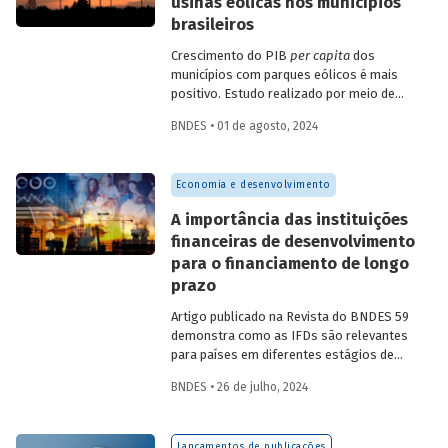
usinas eólicas nos municípios
brasileiros
Crescimento do PIB
per capita
dos
municípios com parques eólicos é mais
positivo. Estudo realizado por meio de
método de controle sintético, aponta
BNDES • 01 de agosto, 2024
resultados mais significativos dois a três
anos do início da construção, com
dispersão posterior.
Economia e desenvolvimento
A importância das instituições
financeiras de desenvolvimento
para o financiamento de longo
prazo
Artigo publicado na Revista do BNDES 59
demonstra como as IFDs são relevantes
para países em diferentes estágios de
desenvolvimento, tanto nos momentos
BNDES • 26 de julho, 2024
de estabilidade quanto nos de crise
econômica, contribuindo principalmente
para o desenvolvimento sustentável.
Lançamentos de publicações