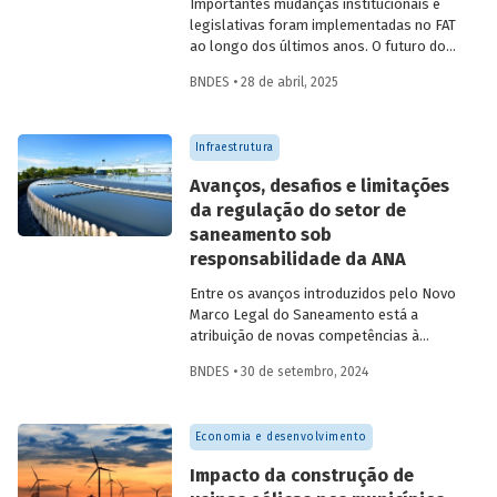
Importantes mudanças institucionais e
legislativas foram implementadas no FAT
ao longo dos últimos anos. O futuro do
FAT – e das atividades por ele beneficiadas
BNDES • 28 de abril, 2025
– depende do que será feito a partir delas.
Saiba mais no primeiro artigo da
Revista
do BNDES 60
.
Infraestrutura
Avanços, desafios e limitações
da regulação do setor de
saneamento sob
responsabilidade da ANA
Entre os avanços introduzidos pelo Novo
Marco Legal do Saneamento está a
atribuição de novas competências à
Agência Nacional de Águas e Saneamento
BNDES • 30 de setembro, 2024
Básico (ANA) para regularização do setor.
Artigo da Revista do BNDES 59 discute os
desafios desse percurso e a importância
Economia e desenvolvimento
de superá-los.
Impacto da construção de