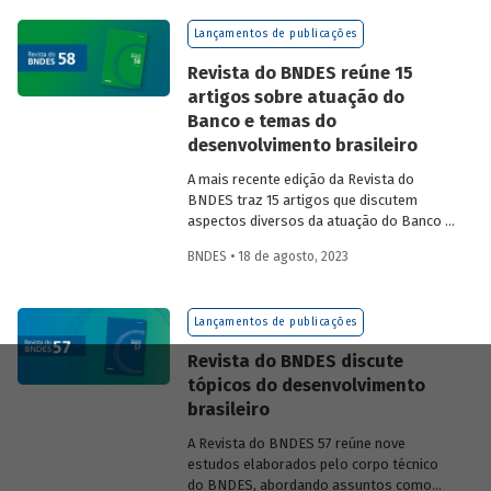
na experiência das equipes do BNDES.
Lançamentos de publicações
Revista do BNDES reúne 15
artigos sobre atuação do
Banco e temas do
desenvolvimento brasileiro
A mais recente edição da Revista do
BNDES traz 15 artigos que discutem
aspectos diversos da atuação do Banco e
exploram questões do desenvolvimento
BNDES • 18 de agosto, 2023
nacional.
Lançamentos de publicações
Revista do BNDES discute
tópicos do desenvolvimento
brasileiro
A Revista do BNDES 57 reúne nove
estudos elaborados pelo corpo técnico
do BNDES, abordando assuntos como