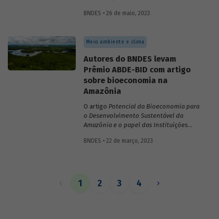
inovações no sistema financeiro, setor da
BNDES • 26 de maio, 2023
saúde no território da Amazônia Legal,
políticas públicas e custos do modelo de
empréstimo indireto do BNDES.
Meio ambiente e clima
Autores do BNDES levam
Prêmio ABDE-BID com artigo
sobre bioeconomia na
Amazônia
O artigo
Potencial da Bioeconomia para
o Desenvolvimento Sustentável da
Amazônia e o papel das Instituições
Financeiras de Desenvolvimento,
de
BNDES • 22 de março, 2023
Leonardo Pamplona, Nabil Kadri e Julio
Salarini, especialistas do BNDES, foi
premiado com primeiro lugar na categoria
“Financiamento ao desenvolvimento
sustentável, inclusivo e inovativo” do
1
2
3
4
Prêmio ABDE-BID de 2022. Saiba mais
sobre o estudo no vídeo gravado com o
autor Leonardo Pamplona.