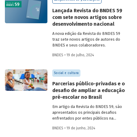
Confira uma prévia do texto e acesse o
artigo completo.
Lançada Revista do BNDES 59
com sete novos artigos sobre
desenvolvimento nacional
A nova edição da Revista do BNDES 59
traz sete novos artigos de autores do
BNDES e seus colaboradores.
BNDES • 19 de julho, 2024
Social e cultura
Parcerias público-privadas e o
desafio de ampliar a educação
pré-escolar no Brasil
Em artigo da Revista do BNDES 59, são
apresentados os principais desafios
enfrentados por entes públicos na
estruturação de PPPs de educação, bem
BNDES • 19 de junho, 2024
como aprendizados e possíveis soluções
para a adoção desses modelos com base