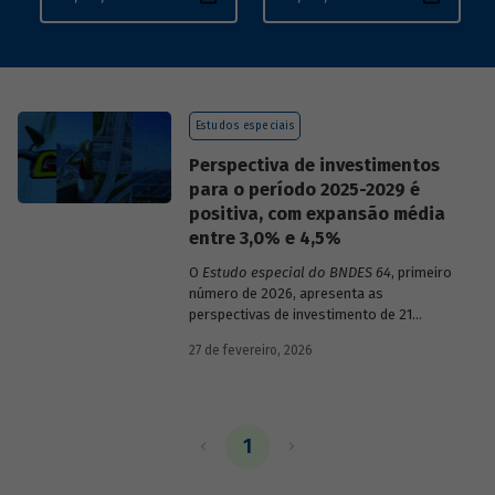
Estudos especiais
Perspectiva de investimentos
para o período 2025-2029 é
positiva, com expansão média
entre 3,0% e 4,5%
O
Estudo especial do BNDES 64
, primeiro
número de 2026, apresenta as
perspectivas de investimento de 21
setores da economia brasileira para o
27 de fevereiro, 2026
período de 2025 a 2029.
1