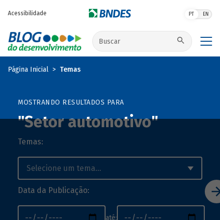
Pular para o conteúdo principal
Acessibilidade
PT
EN
Buscar no site
Página Inicial
Temas
MOSTRANDO RESULTADOS PARA
"Setor automotivo"
Temas:
Data da Publicação:
até: