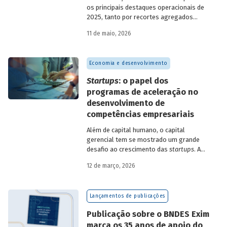
os principais destaques operacionais de
2025, tanto por recortes agregados
quanto em relação a atuações mais
11 de maio, 2026
específicas do Banco.
Economia e desenvolvimento
Startups
: o papel dos
programas de aceleração no
desenvolvimento de
competências empresariais
Além de capital humano, o capital
gerencial tem se mostrado um grande
desafio ao crescimento das
startups
. A
avaliação do BNDES Garagem demonstra
12 de março, 2026
como programas de aceleração têm
contribuído para a superação desse
desafio.
Lançamentos de publicações
Publicação sobre o BNDES Exim
marca os 35 anos de apoio do