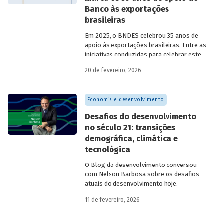
Banco às exportações
brasileiras
Em 2025, o BNDES celebrou 35 anos de
apoio às exportações brasileiras. Entre as
iniciativas conduzidas para celebrar este
marco, relevante tanto para a instituição
20 de fevereiro, 2026
quanto para a história do
desenvolvimento econômico e social do
Brasil, está o lançamento da publicação
Economia e desenvolvimento
“BNDES Exim: 35 anos de apoio às
exportações brasileiras”.
Desafios do desenvolvimento
no século 21: transições
demográfica, climática e
tecnológica
O Blog do desenvolvimento conversou
com Nelson Barbosa sobre os desafios
atuais do desenvolvimento hoje.
11 de fevereiro, 2026