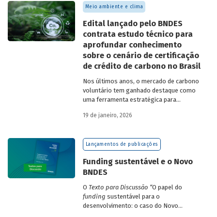
Meio ambiente e clima
Edital lançado pelo BNDES
contrata estudo técnico para
aprofundar conhecimento
sobre o cenário de certificação
de crédito de carbono no Brasil
Nos últimos anos, o mercado de carbono
voluntário tem ganhado destaque como
uma ferramenta estratégica para
empresas que buscam reduzir sua pegada
19 de janeiro, 2026
de carbono e demonstrar compromisso
climático.
Lançamentos de publicações
Funding sustentável e o Novo
BNDES
O
Texto para Discussão
“
O papel do
funding
sustentável para o
desenvolvimento: o caso do Novo
BNDES
”
, de autoria de João Emboava Vaz,