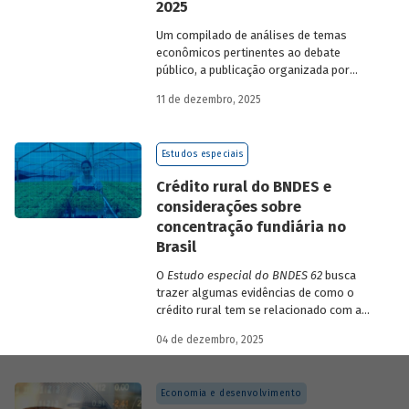
2025
Um compilado de análises de temas
econômicos pertinentes ao debate
público, a publicação organizada por
Gilberto Borça e José Antônio Pereira de
11 de dezembro, 2025
Souza, economistas do BNDES, reúne 25
textos da série
Estudos especiais do
BNDES
divulgados ao longo de 2025.
Estudos especiais
Crédito rural do BNDES e
considerações sobre
concentração fundiária no
Brasil
O
Estudo especial do BNDES 62
busca
trazer algumas evidências de como o
crédito rural tem se relacionado com a
concentração de terras no país e qual o
04 de dezembro, 2025
papel desempenhado pelo BNDES.
Economia e desenvolvimento