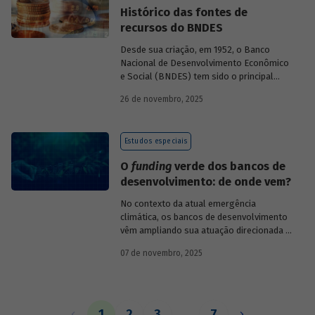
Histórico das fontes de
recursos do BNDES
Desde sua criação, em 1952, o Banco
Nacional de Desenvolvimento Econômico
e Social (BNDES) tem sido o principal
financiador do desenvolvimento
26 de novembro, 2025
brasileiro, ocupando um espaço central
na economia do país, principalmente em
momentos de crise, como as de 2008 e
Estudos especiais
da Covid-19, e no combate à emergência
climática. Para exercer esse papel, no
O
funding
verde dos bancos de
entanto, são necessárias sólidas fontes
desenvolvimento: de onde vem?
de recursos.
No contexto da atual emergência
climática, os bancos de desenvolvimento
vêm ampliando sua atuação direcionada à
descarbonização e preservação ambiental
07 de novembro, 2025
e, consequentemente, buscado novas
fontes de recursos para esse fim. O
Estudo especial do BNDES 61
analisa de
onde vem o
funding
verde dos principais
bancos de desenvolvimento, comparando
1
2
3
…
7