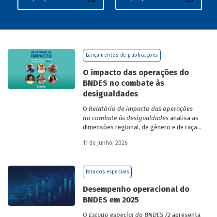
Lançamentos de publicações
O impacto das operações do
BNDES no combate às
desigualdades
O
Relatório de impacto das operações
no combate às desigualdades
analisa as
dimensões regional, de gênero e de raça,
que contribuem para a elevada
11 de junho, 2026
desigualdade de renda no Brasil, no
contexto das operações de crédito do
BNDES.
Estudos especiais
Desempenho operacional do
BNDES em 2025
O
Estudo especial do BNDES 72
apresenta