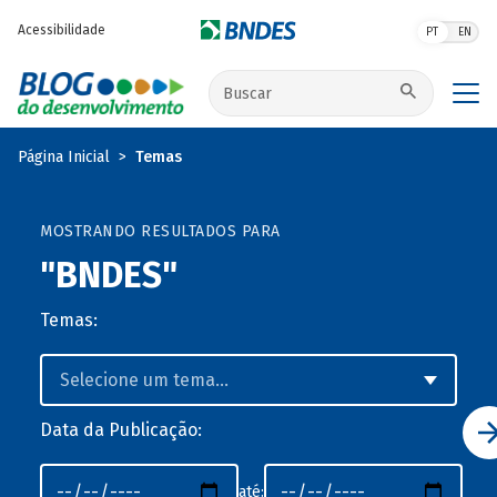
Pular para o conteúdo principal
Acessibilidade
PT
EN
Buscar no site
Página Inicial
Temas
MOSTRANDO RESULTADOS PARA
"BNDES"
Temas:
Data da Publicação:
até: