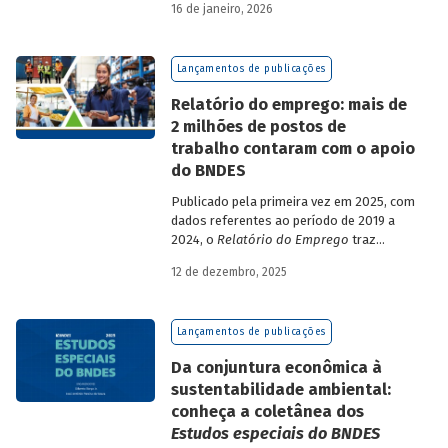
16 de janeiro, 2026
analisa a estratégia de diversificação das
fontes de recursos adotada pelo BNDES
diante dos atuais desafios de
Lançamentos de publicações
sustentabilidade social, ambiental e
climática.
Relatório do emprego: mais de
2 milhões de postos de
trabalho contaram com o apoio
do BNDES
Publicado pela primeira vez em 2025, com
dados referentes ao período de 2019 a
2024, o
Relatório do Emprego
traz
resultados relativos às contribuições da
12 de dezembro, 2025
atuação do Banco sobre o mercado de
trabalho, especificamente sobre os
empregos da economia.
Lançamentos de publicações
Da conjuntura econômica à
sustentabilidade ambiental:
conheça a coletânea dos
Estudos especiais do BNDES