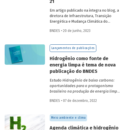
21
pobres e as populações mais vulneráveis.
Entenda como o Brasil pode liderar esse
Em artigo publicado na íntegra no blog, a
processo.
diretora de Infraestrutura, Transição
Energética e Mudança Climática do
BNDES, Luciana Costa, discute se faz
BNDES • 20 de junho, 2023
sentido o Brasil em 2023 pesquisar a
exploração futura de petróleo na região
da chamada "margem equatorial",
Lançamentos de publicações
abordando questões técnicas a serem
detalhadas e o que isso representa no
Hidrogênio como fonte de
contexto de transição energética para
energia limpa é tema de nova
economia neutra em carbono.
publicação do BNDES
Estudo
Hidrogênio de baixo carbono:
oportunidades para o protagonismo
brasileiro na produção de energia limpa
discute a relevância do gás e seus usos –
BNDES • 07 de dezembro, 2022
em especial como fonte de energia – em
um contexto de mudanças climáticas, bem
como as vantagens comparativas do
Meio ambiente e clima
Brasil para sua produção.
Agenda climática e hidrogênio