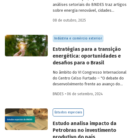
análises setoriais do BNDES traz artigos
sobre energia renovável, cidades
resilientes, gestão de resíduos sólidos
08 de outubro, 2025
urbanos (RSU) e exportação.
Indústria e comércio exterior
Estratégias para a transição
energética: oportunidades e
desafios para o Brasil
No âmbito do VI Congresso Internacional
do Centro Celso Furtado – "O debate do
desenvolvimento frente ao avanço do
conservadorismo" – conversamos com o
BNDES • 06 de setembro, 2024
professor André Tosi Furtado, doutor pela
Universidade de Paris I (Pantheon-
Sorbonne) e professor titular da Unicamp,
Estudos especiais
sobre estratégias nacionais de transição
energética e reindustrialização.
Estudo analisa impacto da
Petrobras no investimento
produtivo do país