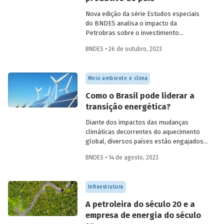
Nova edição da série Estudos especiais
do BNDES analisa o impacto da
Petrobras sobre o investimento
produtivo no país. O estudo aponta que a
BNDES • 26 de outubro, 2023
companhia tem contribuição relevante
para impulsionar a produção em outros
setores, gerar empregos e incentivar a
Meio ambiente e clima
inovação, destacando que a retomada de
seus investimentos, com foco na
Como o Brasil pode liderar a
transição energética, pode alavancar o
transição energética?
processo da descarbonização da
economia brasileira.
Diante dos impactos das mudanças
climáticas decorrentes do aquecimento
global, diversos países estão engajados
na busca de soluções para uma redução
BNDES • 14 de agosto, 2023
rápida e de grande escala de suas
emissões de GEE. Tendo em vista o papel
dos combustíveis fósseis nas principais
Infraestrutura
economias do mundo, isso passa por um
processo de transição energética
A petroleira do século 20 e a
baseado na descarbonização, que deve
empresa de energia do século
ocorrer sem penalizar os países mais