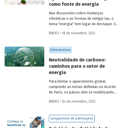
como fonte de energia
Nas discussões sobre mudanças
climáticas e as formas de mitigá-las, o
tema "energia" tem lugar de destaque. Em
que pesem os esforços realizados até
BNDES • 18 de novembro, 2022
agora, os resultados não têm se
mostrado suficientes para limitar o
aumento médio da temperatura do
Infraestrutura
planeta. É nesse contexto, em que as
agendas ambiental e climática se impõem
Neutralidade de carbono:
e em que alcançar a neutralidade nas
caminhos para o setor de
emissões de carbono é fundamental, que
energia
o hidrogênio ganha centralidade.
Para limitar o aquecimento global,
cumprindo as metas definidas no Acordo
de Paris, os países vêm se mobilizando
para reduzir de forma significativa suas
BNDES • 04 de novembro, 2022
emissões de gases de efeito estufa. Com
o objetivo de atingir a neutralidade de
carbono até 2050, é preciso avançar na
Lançamentos de publicações
substituição de fontes fósseis, na busca
por maior eficiência energética e na