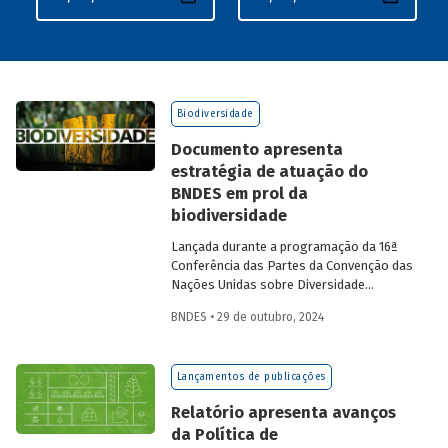
Biodiversidade
Documento apresenta
estratégia de atuação do
BNDES em prol da
biodiversidade
Lançada durante a programação da 16ª
Conferência das Partes da Convenção das
Nações Unidas sobre Diversidade
Biológica (COP 16), que está acontecendo
BNDES • 29 de outubro, 2024
em Cali, na Colômbia, a publicação
Biodiversidade – Compromisso do
BNDES com a natureza
reúne as iniciativas
Lançamentos de publicações
do Banco voltadas ao tema. A atuação do
BNDES busca colaborar para que o Brasil
Relatório apresenta avanços
cumpra os objetivos firmados no âmbito
da Política de
do novo Marco Global da Diversidade