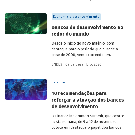
(UFRJ) e Bianca Scarpeline de Castro
(UFRRJ) analisam quais são os principais
provedores e tomadores de recursos
Economia e desenvolvimento
relacionados aos ODS e quais são os
objetivos que mais recebem
Bancos de desenvolvimento ao
financiamento, destacando a importância
redor do mundo
da coordenação entre os diferentes
financiadores e o papel do BNDES nessa
Desde o início do novo milênio, com
empreitada.
destaque para o período que sucede a
crise de 2008, vem ocorrendo um
renascimento dos bancos de
BNDES • 09 de dezembro, 2020
desenvolvimento (BD) como
instrumentos relevantes de política
econômica. Em sintonia com essa
Eventos
tendência e buscando preencher a
necessidade de dados sobre a atuação
10 recomendações para
dessas instituições, o Inse e a
reforçar a atuação dos bancos
AFD desenvolveram em colaboração uma
de desenvolvimento
ampla e inédita base de dados sobre o
tema. Leia o artigo e veja como essas
O Finance in Common Summit, que ocorre
instituições estão distribuídas pelo
nesta semana, de 9 a 12 de novembro,
mundo, em que áreas atuam e de que
coloca em destaque o papel dos bancos
forma contribuem para a promoção dos
públicos de desenvolvimento (BDs) na
ODS da ONU.