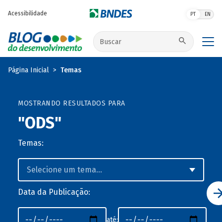
Pular para o conteúdo principal
Acessibilidade
PT
EN
Buscar no site
Página Inicial
Temas
MOSTRANDO RESULTADOS PARA
"ODS"
Temas:
Data da Publicação:
até: