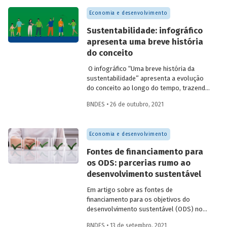
da produção de resíduos. Confira um
Economia e desenvolvimento
resumo do estudo produzido por
analistas do BNDES, que é parte de
Sustentabilidade: infográfico
publicação sobre economia circular a ser
apresenta uma breve história
lançada em fevereiro.
do conceito
O infográfico “Uma breve história da
sustentabilidade” apresenta a evolução
do conceito ao longo do tempo, trazendo
informações sobre os principais marcos
BNDES • 26 de outubro, 2021
no esforço global em prol do
desenvolvimento sustentável.
Economia e desenvolvimento
Fontes de financiamento para
os ODS: parcerias rumo ao
desenvolvimento sustentável
Em artigo sobre as fontes de
financiamento para os objetivos do
desenvolvimento sustentável (ODS) no
Brasil, Carlos Eduardo Frickmann Young
BNDES • 13 de setembro, 2021