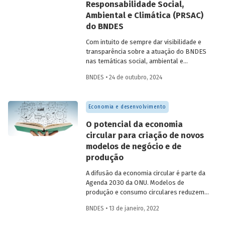
Responsabilidade Social,
Biológica de Kunming-Montreal, em
especial aqueles estabelecidos na
Ambiental e Climática (PRSAC)
Estratégia e Plano de Ação Nacional para
do BNDES
Biodiversidade.
Com intuito de sempre dar visibilidade e
transparência sobre a atuação do BNDES
nas temáticas social, ambiental e
climática, relatório publicado pelo Banco
BNDES • 24 de outubro, 2024
destaca ações que concretizaram as
diretrizes de sua Política de
Responsabilidade Social, Ambiental e
Economia e desenvolvimento
Climática (PRSAC) durante o ano de 2023,
contemplando eventuais
O potencial da economia
desdobramentos no primeiro semestre
circular para criação de novos
de 2024. O documento apresenta
modelos de negócio e de
iniciativas operacionais e não
operacionais realizadas pelo BNDES, bem
produção
como os resultados da apuração dos
A difusão da economia circular é parte da
indicadores de efetividade da política.
Agenda 2030 da ONU. Modelos de
produção e consumo circulares reduzem
a dependência em relação a recursos
BNDES • 13 de janeiro, 2022
naturais não renováveis, auxiliando ainda
na diminuição da degradação ambiental e