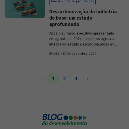
Lançamentos de publicações
Descarbonização da indústria
de base: um estudo
aprofundado
Após o sumário executivo apresentado
em agosto de 2024, lançamos agora a
íntegra do estudo
Descarbonização da
Indústria de Base
, com panorama
BNDES • 23 de dezembro, 2024
abrangente de cada setor da indústria de
base, cenários climáticos para a
economia brasileira e as políticas
públicas necessárias para alcançá-los,
potenciais contribuições da indústria de
1
2
3
base para uma economia de baixo
carbono e estratégias transversais de
descarbonização, aplicáveis a seus
diversos setores.