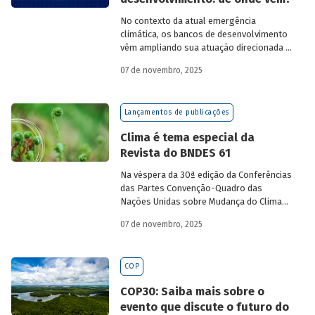
cientistas, jornalistas e organizações da
sociedade civil – discutiram o impacto das
No contexto da atual emergência
atividades socioeconômicas para o meio
climática, os bancos de desenvolvimento
ambiente. Como principal resultado, os
vêm ampliando sua atuação direcionada à
países participantes reconheceram os
descarbonização e preservação ambiental
graves riscos de um modelo
07 de novembro, 2025
e, consequentemente, buscado novas
socioeconômico predatório e excludente.
fontes de recursos para esse fim. O
Estudo especial do BNDES 61
analisa de
Lançamentos de publicações
onde vem o
funding
verde dos principais
bancos de desenvolvimento, comparando
Clima é tema especial da
o BNDES aos seus pares.
Revista do BNDES 61
Na véspera da 30ª edição da Conferências
das Partes Convenção-Quadro das
Nações Unidas sobre Mudança do Clima
(COP30), em Belém, o BNDES lança a
07 de novembro, 2025
edição 61 da Revista do BNDES.
COP
COP30: Saiba mais sobre o
evento que discute o futuro do