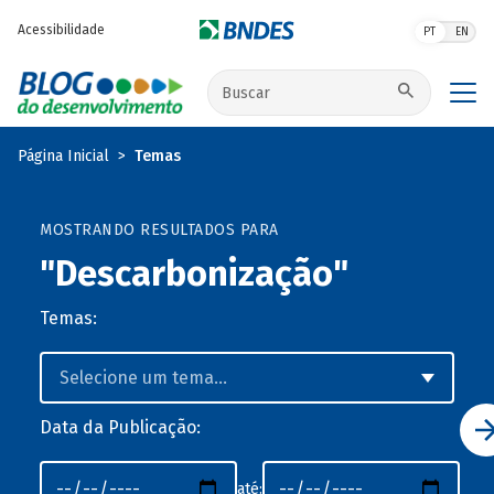
Pular para o conteúdo principal
Acessibilidade
PT
EN
Buscar no site
Página Inicial
Temas
MOSTRANDO RESULTADOS PARA
"Descarbonização"
Temas:
Data da Publicação:
até: