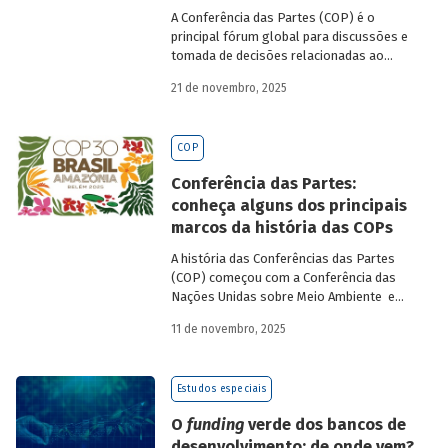
A Conferência das Partes (COP) é o
principal fórum global para discussões e
tomada de decisões relacionadas ao
enfrentamento da crise climática. Tendo
21 de novembro, 2025
em vista a urgência cada vez maior do
tema, o principal objetivo é garantir que
as discussões das mesas de negociações
COP
saiam do discurso e resultem em
compromissos, planos de ações e metas,
Conferência das Partes:
com prazos e recursos definidos.
conheça alguns dos principais
marcos da história das COPs
A história das Conferências das Partes
(COP) começou com a Conferência das
Nações Unidas sobre Meio Ambiente e
Desenvolvimento (Unced, do inglês
11 de novembro, 2025
United Nations Conference on
Environment and Development), que
aconteceu no Rio de Janeiro, em 1992, e
Estudos especiais
ficou conhecida como Rio-92 ou Cúpula da
Terra. Na ocasião, representantes de 179
O
funding
verde dos bancos de
países – líderes políticos, diplomatas,
desenvolvimento: de onde vem?