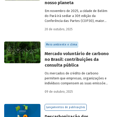
nosso planeta
Em novembro de 2025, a cidade de Belém
do Pará irá sediar a 30ª edição da
Conferência das Partes (COP30), maior
evento organizado pela Organização das
20 de outubro, 2025
Nações Unidas (ONU) para discussões e
negociações sobre as mudanças
climáticas no mundo.
Meio ambiente e clima
Mercado voluntário de carbono
no Brasil: contribuições da
consulta pública
Os mercados de crédito de carbono
permitem que empresas, organizações e
indivíduos compensem as suas emissões
a partir da compra de créditos gerados
09 de outubro, 2025
por projetos de redução de emissões
e/ou de captura de carbono. O BNDES e o
MMA realizaram uma consulta pública
Lançamentos de publicações
sobre a certificação de carbono no
mercado voluntário do Brasil e reuniram
Descarbonização dos