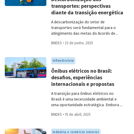
contribuições da sociedade civil,
transportes: perspectivas
especialistas e entidades do setor
diante da transição energética
visando avaliar os desafios e
oportunidades desse mercado. Conheça
A descarbonização do setor de
os resultados.
transportes será fundamental para o
atingimento das metas do Acordo de
Paris. A recém-lançada publicação
BNDES • 23 de junho, 2025
Descarbonização dos transportes –
Perspectivas diante da transição
energética
aborda os desafios e
Infraestrutura
oportunidades para os setores
automotivo, de minerais críticos, de
Ônibus elétricos no Brasil:
biocombustíveis, de logística e de
desafios, experiências
mobilidade urbana nesse contexto, em
internacionais e propostas
uma discussão que engloba
infraestrutura, neoindustrialização e
A transição para ônibus elétricos no
economia de baixo carbono
Brasil é uma necessidade ambiental e
simultaneamente.
uma oportunidade estratégica. Embora os
desafios sejam significativos,
BNDES • 15 de abril, 2025
experiências internacionais comprovam
que soluções inovadoras e políticas
públicas robustas podem acelerar essa
Indústria e comércio exterior
transformação.