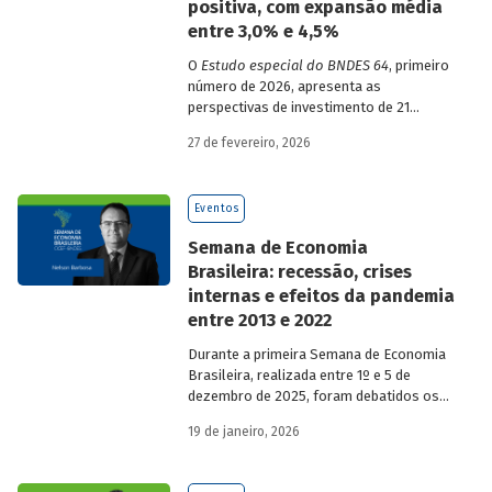
positiva, com expansão média
entre 3,0% e 4,5%
O
Estudo especial do BNDES 64
, primeiro
número de 2026, apresenta as
perspectivas de investimento de 21
setores da economia brasileira para o
27 de fevereiro, 2026
período de 2025 a 2029.
Eventos
Semana de Economia
Brasileira: recessão, crises
internas e efeitos da pandemia
entre 2013 e 2022
Durante a primeira Semana de Economia
Brasileira, realizada entre 1º e 5 de
dezembro de 2025, foram debatidos os
principais temas que marcaram a
19 de janeiro, 2026
economia do país nos últimos 40 anos,
com participação de acadêmicos e
economistas renomados.