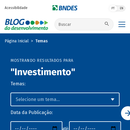
Pular para o conteúdo principal
Acessibilidade
PT
EN
Buscar no site
Página Inicial
Temas
MOSTRANDO RESULTADOS PARA
"Investimento"
Temas:
Data da Publicação:
até: