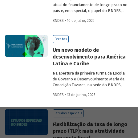
atual do financiamento de longo prazo no
país e, em especial, o papel do BNDES,
analisando seu posicionamento no
BNDES • 10 de julho, 2025
mercado de crédito e a evolução das
debêntures de infraestrutura no país.
Eventos
Um novo modelo de
desenvolvimento para América
Latina e Caribe
Na abertura da primeira turma da Escola
de Governo e Desenvolvimento Maria da
Conceição Tavares, na sede do BNDES,
Aloizio Mercadante, presidente do BNDES,
BNDES • 13 de junho, 2025
José Manuel Salazar-Xirinachs, Secretário
Executivo da Cepal e Esther Dweck,
Ministra de Gestão e Inovação para o
Estudos especiais
Setor Público debatarem um novo
modelo de desenvolvimento para a
Flexibilização da taxa de longo
região.
prazo (TLP): mais atratividade
sem custo fiscal