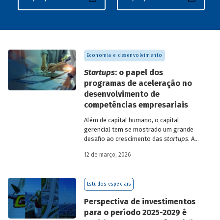
Economia e desenvolvimento
Startups
: o papel dos
programas de aceleração no
desenvolvimento de
competências empresariais
Além de capital humano, o capital
gerencial tem se mostrado um grande
desafio ao crescimento das
startups
. A
avaliação do BNDES Garagem demonstra
12 de março, 2026
como programas de aceleração têm
contribuído para a superação desse
desafio.
Estudos especiais
Perspectiva de investimentos
para o período 2025-2029 é