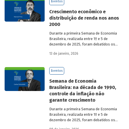
Eventos
Crescimento econômico e
distribuição de renda nos anos
2000
Durante a primeira Semana de Economia
Brasileira, realizada entre 1º e 5 de
dezembro de 2025, foram debatidos os
principais temas que marcaram a
13 de janeiro, 2026
economia do país nos últimos 40 anos,
com participação de acadêmicos e
economistas renomados.
Eventos
Semana de Economia
Brasileira: na década de 1990,
controle da inflação não
garante crescimento
Durante a primeira Semana de Economia
Brasileira, realizada entre 1º e 5 de
dezembro de 2025, foram debatidos os
principais temas que marcaram a