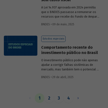
A Lei 14.937 aprovada em 2024 permitiu
que o BNDES passasse a remunerar os
recursos que recebe do Fundo de Amparo
ao Trabalhador (FAT) tanto pela Selic
BNDES • 09 de maio, 2025
quanto por taxas nominais prefixadas de
mercado. O
Estudo especial 47
analisa o
impacto dessa mudança na atratividade
Estudos especiais
do apoio do BNDES.
Comportamento recente do
investimento público no Brasil
O investimento público pode não apenas
ajudar a corrigir falhas sistêmicas de
mercado, mas também tem o potencial de
gerar externalidades positivas para a
BNDES • 29 de abril, 2025
economia, com efeitos multiplicadores e
aceleradores, bem como de coordenação.
O
Estudo especial do BNDES 46
dá um
panorama do comportamento agregado
do investi­mento público no Brasil nos
1
2
3
4
últimos anos, destacando sua
recuperação mais recente.