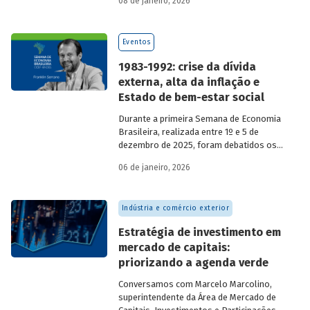
08 de janeiro, 2026
economia do país nos últimos 40 anos,
com participação de acadêmicos e
economistas renomados.
Eventos
1983-1992: crise da dívida
externa, alta da inflação e
Estado de bem-estar social
Durante a primeira Semana de Economia
Brasileira, realizada entre 1º e 5 de
dezembro de 2025, foram debatidos os
principais temas que marcaram a
06 de janeiro, 2026
economia do país nos últimos 40 anos,
com participação de acadêmicos e
economistas renomados.
Indústria e comércio exterior
Estratégia de investimento em
mercado de capitais:
priorizando a agenda verde
Conversamos com
Marcelo Marcolino,
superintendente da Área de Mercado de