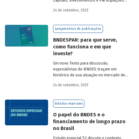
Capitais, Investimentos e Participações
do BNDES, e representantes de duas das
24 de setembro, 2025
novas empresas investidas pela
BNDESPAR – Vinicius Mazza, Diretor de
Finanças e Gente e Gestão da Santa Clara
Lançamentos de publicações
Agrociência Industrial, e Eduardo Couto,
CFO da Eve Air Mobility – sobre a
BNDESPAR: para que serve,
importância da atuação de bancos de
como funciona e em que
desenvolvimento no mercado de capitais,
investe?
a nova estratégia do BNDES e os planos
das investidas.
Em novo Texto para discussão,
especialistas do BNDES traçam um
histórico de sua atuação no mercado de
capitais, apontando a importância dessa
24 de setembro, 2025
atividade para o desenvolvimento e
explicando a nova estratégia de
investimentos da BNDESPAR.
Estudos especiais
O papel do BNDES e o
financiamento de longo prazo
no Brasil
Estudo especial 52 discute o contexto