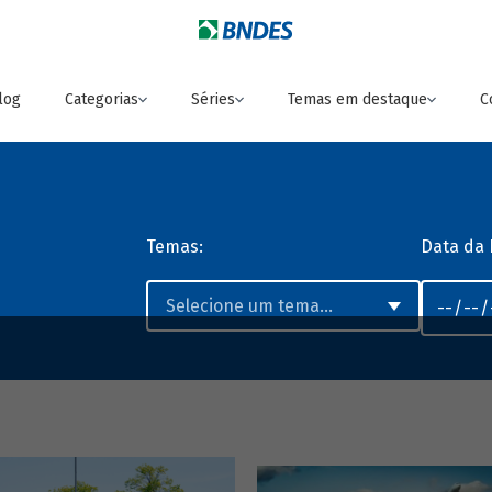
log
Categorias
Séries
Temas em destaque
C
Temas:
Data da 