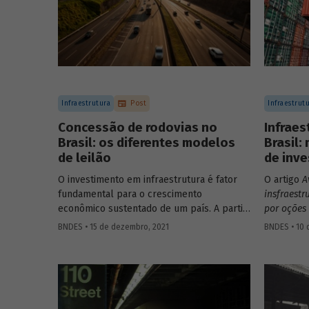
contexto, em uma discussão que engloba
infraestrutura, neoindustrialização e
economia de baixo carbono
simultaneamente.
Infraestrutura
Post
Infraestrut
Concessão de rodovias no
Infraes
Brasil: os diferentes modelos
Brasil:
de leilão
de inv
O investimento em infraestrutura é fator
O artigo
A
fundamental para o crescimento
insfraest
econômico sustentado de um país. A partir
por oções 
da década de 1990, no Brasil, as
BNDES 53,
BNDES • 15 de dezembro, 2021
BNDES • 10 d
concessões rodoviárias começaram a ser
dificulda
utilizadas para reduzir a despesa pública,
no Brasil
sem comprometer os investimentos no
baseado n
setor. Saiba mais sobre os diferentes
expansão 
modelos de leilão adotados nas
contêinere