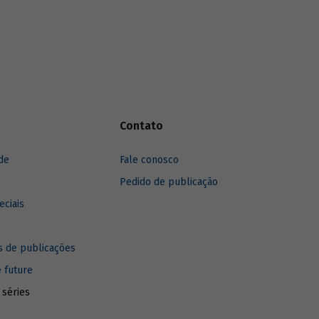
fronteiras de produção. Confira mais
 efeito
baixando o artigo aqui.
 trânsito,
oriamente
a
ceitos
Contato
de
Fale conosco
Pedido de publicação
eciais
 de publicações
e future
 séries