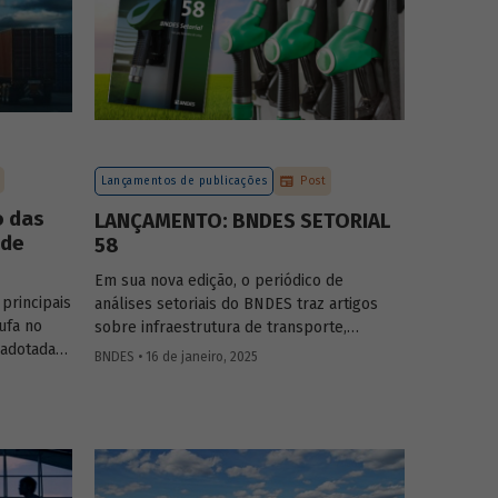
Lançamentos de publicações
Post
o das
LANÇAMENTO: BNDES SETORIAL
 de
58
Em sua nova edição, o periódico de
principais
análises setoriais do BNDES traz artigos
ufa no
sobre infraestrutura de transporte,
 adotadas
mobilidade urbana, combustíveis
BNDES • 16 de janeiro, 2025
tal?
sustentáveis, mercado de aeronaves, saúde
 tornar o
e agroindústria.