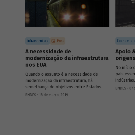
concessões de rodovias realizadas no país.
Infraestrutura
Post
Economia e
A necessidade de
Apoio à
modernização da infraestrutura
origen
nos EUA
No início 
país esse
Quando o assunto é a necessidade de
indústrias
modernização da infraestrutura, há
sustentav
semelhança de objetivos entre Estados
BNDES • 07 
dos produ
Unidos da América (EUA) e Brasil. Em
BNDES • 18 de março, 2019
importada
ambos, existe o diagnóstico de que os
governo Va
investimentos totais no setor precisam sair
Nacional 
de níveis entre 2% e 2,5% do produto
O plano ti
interno bruto (PIB) para cerca de 5%. Os
serviços b
relatos de problemas na infraestrutura
principal
dos EUA são diversos, sobretudo no