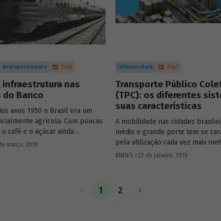
aeroportuárias no Brasil.
 desenvolvimento
Post
Infraestrutura
Post
 infraestrutura nas
Transporte Público Cole
s do Banco
(TPC): os diferentes sis
suas características
dos anos 1950 o Brasil era um
ncialmente agrícola. Com poucas
A mobilidade nas cidades brasile
, o café e o açúcar ainda
médio e grande porte tem se car
am a economia e grande parte
pela utilização cada vez mais inef
de março, 2019
tos consumidos no país era
espaço público em decorrência 
BNDES • 22 de janeiro, 2019
. Em 1951, durante o segundo
aumento do uso do transporte ind
rgas, foi criado o Plano de
motorizado – os automóveis e as
de Reaparelhamento Econômico.
motocicletas – e da redução da
1
2
nha o objetivo de expandir
participação do transporte públi
ásicos de infraestrutura,
(TPC). Como resultado, ocorrem
mente de transporte e energia,
do congestionamento do tráfego,