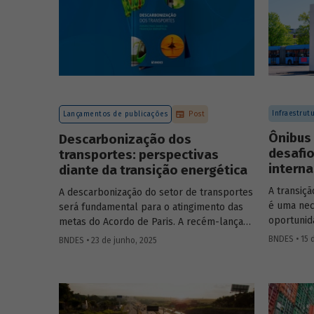
Infraestrut
Lançamentos de publicações
Post
Ônibus 
Descarbonização dos
desafio
transportes: perspectivas
interna
diante da transição energética
A transiçã
A descarbonização do setor de transportes
é uma nec
será fundamental para o atingimento das
oportunid
metas do Acordo de Paris. A recém-lançada
desafios s
publicação
Descarbonização dos
BNDES • 15 d
BNDES • 23 de junho, 2025
internaci
transportes – Perspectivas diante da
inovadoras
transição energética
aborda os desafios e
podem ace
oportunidades para os setores automotivo,
de minerais críticos, de biocombustíveis,
de logística e de mobilidade urbana nesse