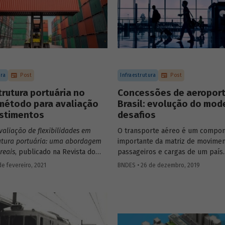
ura
Post
Infraestrutura
Post
trutura portuária no
Concessões de aeropor
 método para avaliação
Brasil: evolução do mod
estimentos
desafios
valiação de flexibilidades em
O transporte aéreo é um compo
rutura portuária: uma abordagem
importante da matriz de movimen
reais
, publicado na Revista do
passageiros e cargas de um país.
 apresenta uma resposta às
Especialmente em um país de g
e fevereiro, 2021
BNDES • 26 de dezembro, 2019
des de investimento nesse setor
dimensões, como o Brasil, ele t
, com a aplicação de um modelo
relevante para viabilizar a integr
a tomada de decisão para a
nacional e o fluxo comercial e tur
de um terminal portuário de
interno e externo. Saiba mais sob
s brasileiro.
evolução do modelo de concess