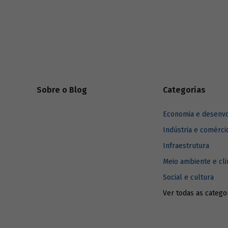
que se a
segmento de transporte. De acordo com
processo d
The American Society of Civil Engineers, um
quarto das pontes no país está
estruturalmente deficiente ou obsoleta.
São recorrentes casos de pontes que
colapsaram causando danos e mortes, tal
como ocorrido em Seattle, em 2013.
Sobre o Blog
Categorias
Economia e desenv
Indústria e comérci
Infraestrutura
Meio ambiente e cl
Social e cultura
Ver todas as catego