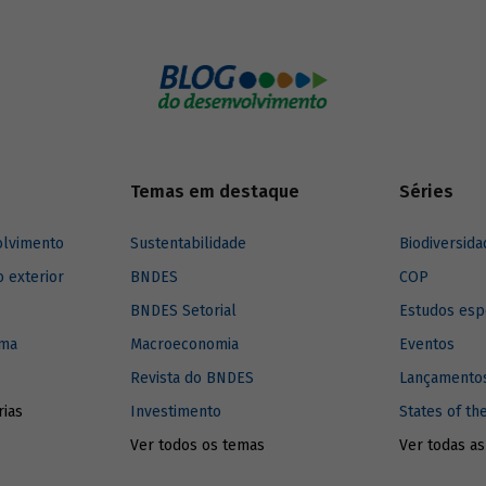
presentavam como empecilhos ao
emissão de gases poluentes e do
e industrialização.
estufa, do número de acidentes de
dos custos dos transportes e a
incapacidade de atender satisfat
as necessidades de locomoção d
população. Pensando nisso, foi
estabelecido um guia com os con
básicos para as redes de TPC.
Temas em destaque
Séries
olvimento
Sustentabilidade
Biodiversida
o exterior
BNDES
COP
BNDES Setorial
Estudos esp
ima
Macroeconomia
Eventos
Revista do BNDES
Lançamentos
rias
Investimento
States of th
Ver todos os temas
Ver todas as