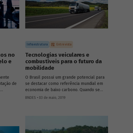
Infraestrutura
Entrevista
tos no
Tecnologias veiculares e
elo e
combustíveis para o futuro da
mobilidade
nente
O Brasil possui um grande potencial para
­tação de
se destacar como referência mundial em
economia de baixo carbono. Quando se
randes
considera toda a matriz energética
BNDES • 03 de maio, 2019
em papel
brasileira, o país apresenta participação de
ação
energias renováveis bem superior à média
ístico,
mundial. Como o país tem uma matriz
re a
elétrica majoritariamente limpa, as
ões
atividades relacionadas ao setor de