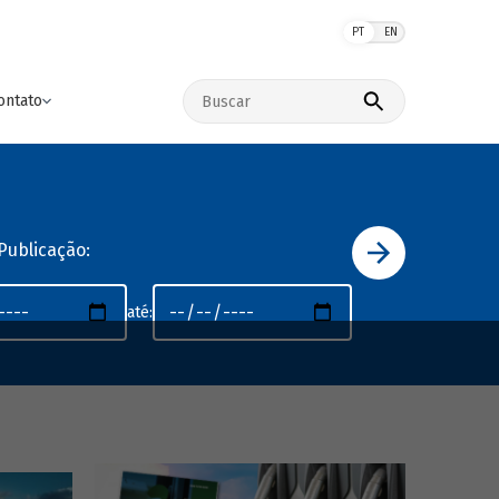
PT
EN
Buscar no site
ontato
Publicação:
até: