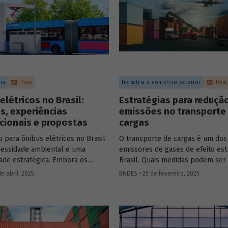
ura
Post
Indústria e comércio exterior
Post
elétricos no Brasil:
Estratégias para reduçã
s, experiências
emissões no transporte
cionais e propostas
cargas
o para ônibus elétricos no Brasil
O transporte de cargas é um dos 
essidade ambiental e uma
emissores de gases de efeito est
ade estratégica. Embora os
Brasil. Quais medidas podem ser
ejam significativos, experiências
para reduzir seu impacto ambien
e abril, 2025
BNDES • 25 de fevereiro, 2025
onais comprovam que soluções
Confira as estratégias que podem
 e políticas públicas robustas
setor mais sustentável.
lerar essa transformação.