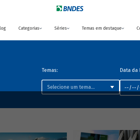
log
Categorias
Séries
Temas em destaque
C
Temas:
Data da 