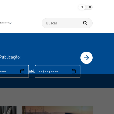
PT
EN
Buscar no site
ontato
Publicação:
até: