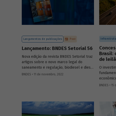
Infraestrut
Lançamentos de publicações
Post
Conces
Lançamento: BNDES Setorial 56
Brasil:
Nova edição da revista BNDES Setorial traz
de leil
artigos sobre o novo marco legal do
saneamento e regulação, biodiesel e diesel
O investim
verde no Brasil, e o papel do
leasing
de
fundament
BNDES • 11 de novembro, 2022
aeronaves no setor de aviação.
econômico
da década 
BNDES • 15 
concessõe
utilizadas
sem compr
setor. Sai
modelos d