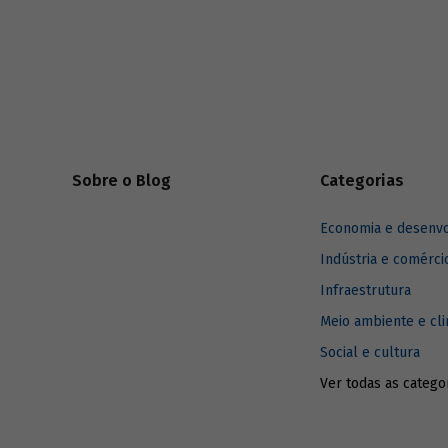
Brasil e 
infraestrutura já existente com menor
podem imp
impacto ambiental do que outros
combustíveis de origem fóssil. Saiba como
é possível propagar o uso do gás no Brasil
e entenda como ele pode contribuir para o
alcance das metas do Acordo de Paris e
para um futuro mais sustentável.
Sobre o Blog
Categorias
Economia e desenv
Indústria e comérci
Infraestrutura
Meio ambiente e cl
Social e cultura
Ver todas as catego