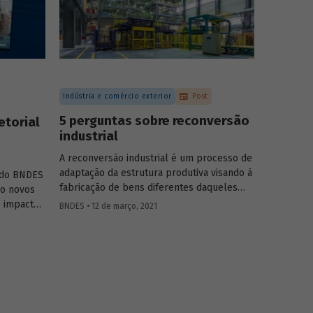
agropecuárias podem contribuir para
ampliar a geração de biogás no setor.
Indústria e comércio exterior
Post
5 perguntas sobre reconversão
etorial
industrial
A reconversão industrial é um processo de
adaptação da estrutura produtiva visando à
s do BNDES
fabricação de bens diferentes daqueles
ro novos
originalmente previstos. Podemos destacar
e impacto
BNDES • 12 de março, 2021
também que esse foi um fenômeno
mplexo
ocorrido em diversos países, com maior ou
 biogás.
menor grau de sucesso, no sentido de
prover os bens necessários durante a fase
inicial da pandemia, enquanto fabricantes
de bens e insumos ajustavam sua
capacidade produtiva.