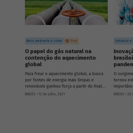
concessõe
Meio ambiente e clima
Post
Indústria e
O papel do gás natural na
Inovaç
contenção do aquecimento
brasile
global
pandem
Para frear o aquecimento global, a busca
O surgime
por fontes de energia mais limpas e
tornou ev
renováveis ganhou força a partir do final
importânc
do século XX, contribuindo para o esforço
em especi
BNDES • 13 de julho, 2021
BNDES • 28 
mundial de redução das emissões de CO
.
sentido, 
2
mundo à p
Em um contexto em que a demanda
eficazes 
energética segue crescendo, o gás natural
as medida
desponta como combustível capaz de
desenvolv
apoiar a transição para a economia de
equipamen
baixo carbono, aproveitando a