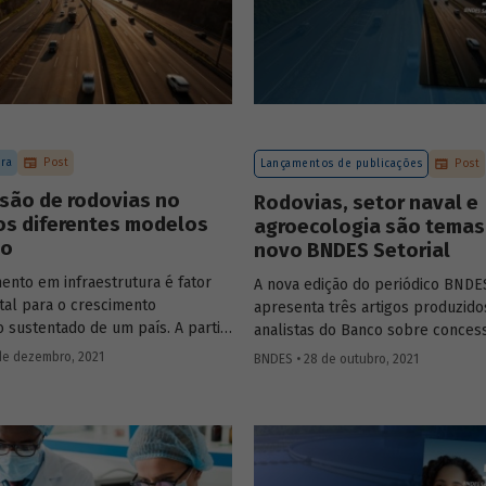
ura
Post
Lançamentos de publicações
Post
são de rodovias no
Rodovias, setor naval e
 os diferentes modelos
agroecologia são temas
ão
novo BNDES Setorial
ento em infraestrutura é fator
A nova edição do periódico BNDES
al para o crescimento
apresenta três artigos produzido
 sustentado de um país. A partir
analistas do Banco sobre conces
de 1990, no Brasil, as
rodoviárias, indústria naval e agr
de dezembro, 2021
BNDES • 28 de outubro, 2021
s rodoviárias começaram a ser
importantes áreas do desenvolv
 para reduzir a despesa pública,
brasileiro. Saiba mais sobre os ar
ometer os investimentos no
confira a publicação completa.
ba mais sobre os diferentes
e leilão adotados nas