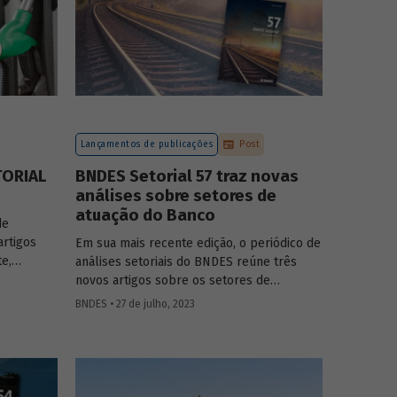
Lançamentos de publicações
Post
TORIAL
BNDES Setorial 57 traz novas
análises sobre setores de
atuação do Banco
de
artigos
Em sua mais recente edição, o periódico de
te,
análises setoriais do BNDES reúne três
novos artigos sobre os setores de
ves, saúde
logística, agroindústria e aeroespaço e
BNDES • 27 de julho, 2023
defesa. Saiba mais e acesse os estudos da
edição 57.