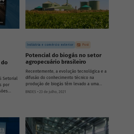
Indústria e comércio exterior
Post
Potencial do biogás no setor
agropecuário brasileiro
 do
Recentemente, a evolução tecnológica e a
difusão do conhecimento técnico na
 Setorial
produção de biogás têm levado a uma
s por
rápida expansão no número de plantas em
sões
BNDES • 23 de julho, 2021
operação e no volume produzido no país.
oecologia,
Esse crescimento, contudo, ainda é tímido
imento
diante do potencial de geração que um
tigos e
país com um agronegócio tão desenvolvido
pode atingir. Entenda como resíduos e
efluentes das diferentes atividades