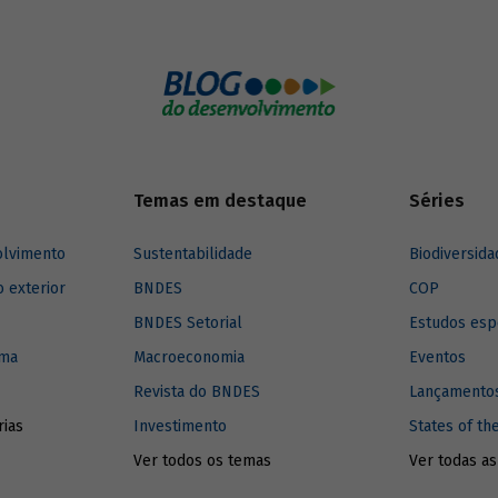
no mundo, e entenda como elas
ulsionar a inovação no setor.
Temas em destaque
Séries
olvimento
Sustentabilidade
Biodiversida
o exterior
BNDES
COP
BNDES Setorial
Estudos esp
ima
Macroeconomia
Eventos
Revista do BNDES
Lançamentos
rias
Investimento
States of th
Ver todos os temas
Ver todas as