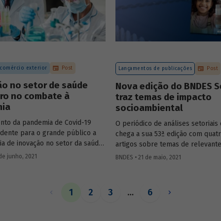
s de rodovias realizadas no país.
 comércio exterior
Post
Lançamentos de publicações
Post
ão no setor de saúde
Nova edição do BNDES S
iro no combate à
traz temas de impacto
ia
socioambiental
nto da pandemia de Covid-19
O periódico de análises setoriai
idente para o grande público a
chega a sua 53ª edição com quat
ia de inovação no setor da saúde,
artigos sobre temas de relevant
al, no ramo farmacêutico. Nesse
socioambiental: saneamento, co
de junho, 2021
BNDES • 21 de maio, 2021
viu-se uma corrida em todo o
industrial da saúde, gás natural e
rocura de soluções rápidas e
para combater a doença. Conheça
1
2
3
…
6
s adotadas na área de pesquisa e
imento de fármacos e
tos relacionados à Covid-19, no