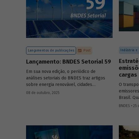
Indústria e
Lançamentos de publicações
Post
Estraté
Lançamento: BNDES Setorial 59
emissõ
Em sua nova edição, o periódico de
cargas
análises setoriais do BNDES traz artigos
sobre energia renovável, cidades
O transpo
resilientes, gestão de resíduos sólidos
emissores
08 de outubro, 2025
urbanos (RSU) e exportação.
Brasil. Q
para redu
BNDES • 25 
Confira a
setor mais