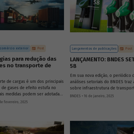
 comércio exterior
Post
Lançamentos de publicações
Post
gias para redução das
LANÇAMENTO: BNDES SE
es no transporte de
58
Em sua nova edição, o periódico 
rte de cargas é um dos principais
análises setoriais do BNDES traz 
 de gases de efeito estufa no
sobre infraestrutura de transpor
uais medidas podem ser adotadas
mobilidade urbana, combustíveis
BNDES • 16 de janeiro, 2025
zir seu impacto ambiental?
sustentáveis, mercado de aerona
de fevereiro, 2025
s estratégias que podem tornar o
e agroindústria.
 sustentável.