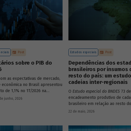
eciais
Post
Estudos especiais
Post
ários sobre o PIB do
Dependências dos esta
6
brasileiros por insumos 
resto do país: um estud
com as expectativas de mercado,
cadeias inter-regionais
de econômica no Brasil apresentou
to de 1,1% no 1T/2026 na
O
Estudo especial do BNDES
73 de
o com o trimestre
encadeamento produtivo de cada
de junho, 2026
nte anterior, na série ajustada
brasileiro em relação ao resto do
nte. Confira uma análise
analisando seu nível de dependê
22 de maio, 2026
 e uma previsão para os
quanto o estímulo a um estado o
 meses no
Estudo especial do
econômico pode gerar de deman
demais. Para isso usa uma metod