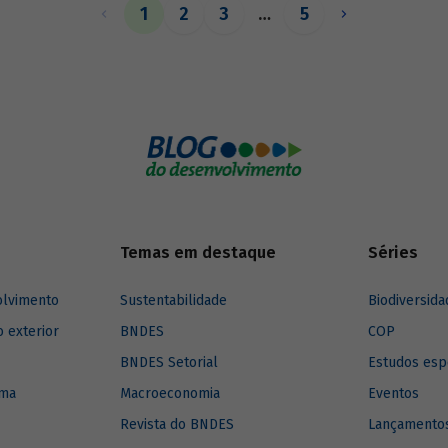
1
2
3
…
5
Temas em destaque
Séries
olvimento
Sustentabilidade
Biodiversida
o exterior
BNDES
COP
BNDES Setorial
Estudos esp
ima
Macroeconomia
Eventos
Revista do BNDES
Lançamentos