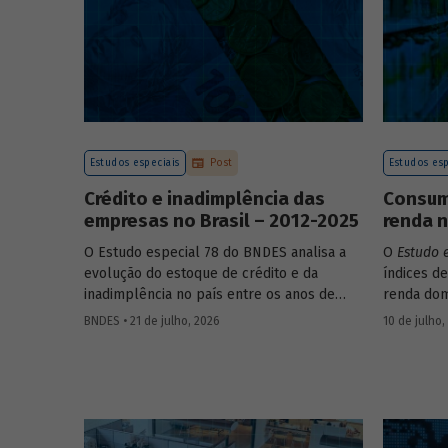
Estudos especiais
Post
Estudos esp
Crédito e inadimplência das
Consumo
empresas no Brasil – 2012-2025
renda n
O Estudo especial 78 do BNDES analisa a
O
Estudo 
evolução do estoque de crédito e da
índices de
inadimplência no país entre os anos de
renda dom
2012 e 2025, explorando dois recortes
estrutura
BNDES • 21 de julho, 2026
10 de julho,
analíticos complementares: o porte da
associada
empresa e o setor de atividade econômica.
itens que
os microd
analisar a
durante o