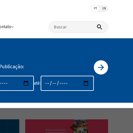
PT
EN
Buscar no site
ontato
Publicação:
até: