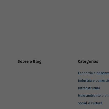
riscos mundiais para o ano em curso e para
dois e dez anos à frente.
Sobre o Blog
Categorias
Economia e desenv
Indústria e comérci
Infraestrutura
Meio ambiente e cl
Social e cultura