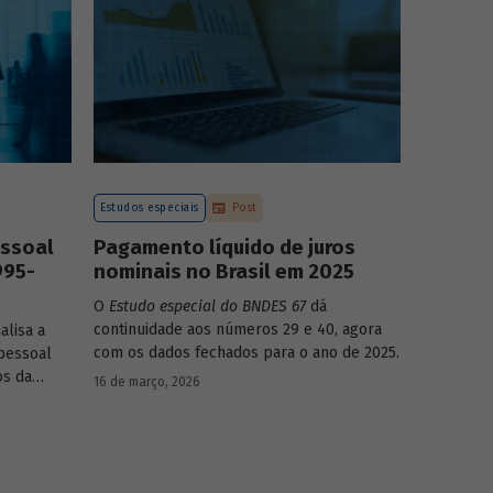
mo-produto
Estudos especiais
Post
essoal
Pagamento líquido de juros
995-
nominais no Brasil em 2025
O
Estudo especial do BNDES 67
dá
continuidade aos números 29 e 40, agora
alisa a
com os dados fechados para o ano de 2025.
pessoal
os da
16 de março, 2026
dinâmica
nças