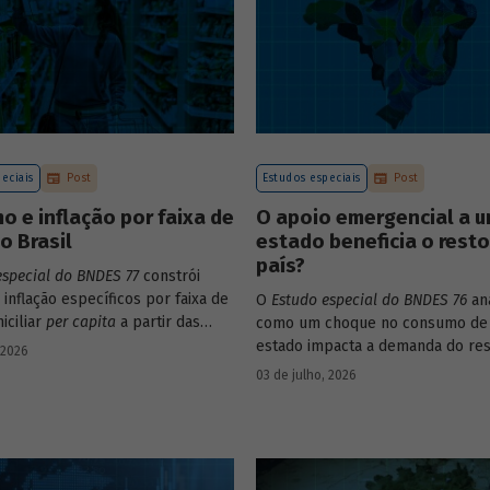
eciais
Post
Estudos especiais
Post
 e inflação por faixa de
O apoio emergencial a 
o Brasil
estado beneficia o rest
país?
especial do BNDES 77
constrói
 inflação específicos por faixa de
O
Estudo especial do BNDES 76
ana
iciliar
per capita
a partir das
como um choque no consumo de
s de consumo da POF 2017-2018
estado impacta a demanda do res
 2026
s às variações de preços dos
país, usando como exemplo o cas
03 de julho, 2026
 compõem o IPCA. Emprega ainda
Grande do Sul.
ados da Pnad Contínua para
 evolução da renda dos decis
 período.