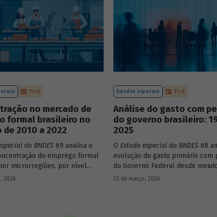
construção de matrizes de insu
estaduais.
eciais
Post
Estudos especiais
Post
tração no mercado de
Análise do gasto com p
o formal brasileiro no
do governo brasileiro: 1
 de 2010 a 2022
2025
especial do BNDES
69 analisa o
O
Estudo especial do BNDES
68 an
oncentração do emprego formal
evolução do gasto primário com 
por microrregiões, por nível
do Governo Federal desde mead
al dos trabalhadores e por
década de 1990, destacando sua 
, 2026
23 de março, 2026
ntre 2010 e 2022.
durante esse período e as muda
recentes em sua composição.