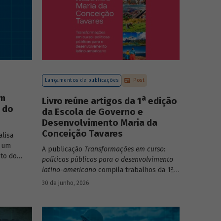
Lançamentos de publicações
Post
um
a
Livro reúne artigos da 1
edição
o do
da Escola de Governo e
Desenvolvimento Maria da
Conceição Tavares
lisa
 um
A publicação
Transformações em curso:
to do
políticas públicas para o desenvolvimento
o do Rio
latino-americano
compila trabalhos da 1ª
edição da Escola de Governo e
30 de junho, 2026
Desenvolvimento Maria da Conceição
Tavares.