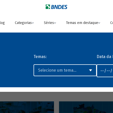
log
Categorias
Séries
Temas em destaque
C
Temas:
Data da 