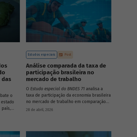
Estudos especiais
Post
dos
Análise comparada da taxa de
do
participação brasileira no
o das
mercado de trabalho
O
Estudo especial do BNDES 71
analisa a
taxa de participação da economia brasileira
bate o
no mercado de trabalho em comparação
 estado
com uma amostra de 15 países de
 país,
28 de abril, 2026
diferentes continentes e estruturas etárias
ncia e
e econômicas distintas.
u setor
da para os
ologia de