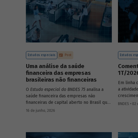
Estudos especiais
Post
Estudos esp
Uma análise da saúde
Coment
financeira das empresas
1T/202
brasileiras não financeiras
Em linha 
a ativida
O
Estudo especial do BNDES 75
analisa a
crescimen
saúde financeira das empresas não
comparaçã
financeiras de capital aberto no Brasil que
BNDES • 02 
imediatame
apresentaram negociação em bolsa de
16 de junho, 2026
sazonalme
valores. Para isso, parte de uma amostra
detalhada
de 265 empresas – excluindo-se o setor de
próximos
finanças e seguros – e de quatro
BNDES 74.
dimensões: lucratividade, solvência,