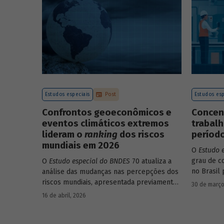
endividamento e alavancagem.
Estudos especiais
Post
Estudos esp
Confrontos geoeconômicos e
Concen
eventos climáticos extremos
trabalh
lideram o
ranking
dos riscos
período
mundiais em 2026
O
Estudo 
grau de c
O
Estudo especial do BNDES
70 atualiza a
no Brasil 
análise das mudanças nas percepções dos
educacion
riscos mundiais, apresentada previamente
30 de março
setores, e
na edição 54/2025, a partir dos relatórios
16 de abril, 2026
Global Risks Report (GRR) de 2023 a 2026,
que analisam as pesquisas de avaliação dos