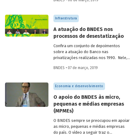
BNDES • 08 de março, 2019
desencadeadas ao mesmo tempo, em
diferentes áreas. Foi nesse momento que
o país começou a ficar moderno. Em
Infraestrutura
vídeo, dois ex-empregados do Banco que
estiveram presentes no início da
A atuação do BNDES nos
trajetória da instituição abordam
processos de desestatização
questões que demonstram a importância
e o valor agregado pelo BNDES ao
Confira um conjunto de depoimentos
projeto de desenvolvimento nacional.
sobre a atuação do Banco nas
privatizações realizadas nos 1990. Nele,
funcionários da empresa falam sobre os
BNDES • 07 de março, 2019
desafios enfrentados à época e sobre os
benefícios para a população resultantes
dessas desestatizações.
Economia e desenvolvimento
O apoio do BNDES às micro,
pequenas e médias empresas
(MPMEs)
O BNDES sempre se preocupou em apoiar
as micro, pequenas e médias empresas
do país. O vídeo a seguir traz o
depoimento de 3 colaboradores do