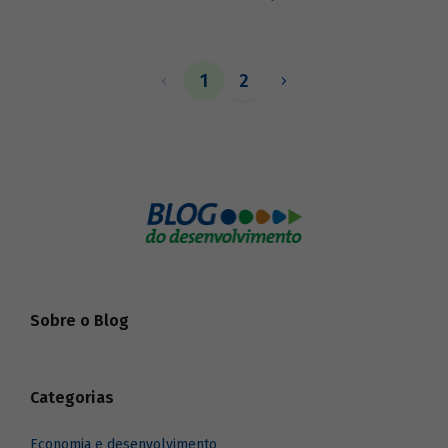
importada. Em 1951, durante o segundo
governo Vargas, foi criado o Plano de
Nacional de Reaparelhamento Econômico.
O plano tinha o objetivo de expandir
1
2
serviços básicos de infraestrutura,
principalmente de transporte e energia,
que se apresentavam como empecilhos
ao processo de industrialização.
Sobre o Blog
Categorias
Economia e desenvolvimento