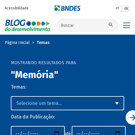
Pular para o conteúdo principal
Acessibilidade
PT
EN
Buscar no site
Página Inicial
Temas
MOSTRANDO RESULTADOS PARA
"Memória"
Temas:
Data da Publicação:
até: