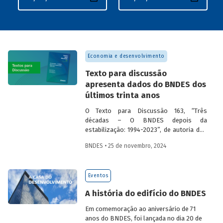
Economia e desenvolvimento
Texto para discussão
apresenta dados do BNDES dos
últimos trinta anos
O Texto para Discussão 163, “Três
décadas – O BNDES depois da
estabilização: 1994-2023”, de autoria dos
economistas do BNDES Fabio Giambiagi,
BNDES • 25 de novembro, 2024
Gilberto Borça Jr. e Letícia Magalhães,
apresenta um conjunto de dados
financeiros e operacionais do Banco
Eventos
referentes ao período que vai de 1994 (em
alguns casos) a 2023. Além de contribuir
A história do edifício do BNDES
para que se compreenda melhor o
desempenho do BNDES, o estudo buscar
Em comemoração ao aniversário de 71
ser mais um veículo de prestação de
anos do BNDES, foi lançada no dia 20 de