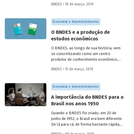
promoção do conhecimento relacionado
BNDES • 18 de março, 2019
ao desenvolvimento. Em 1994, o periódico
voltou a circular com o nome de Revista
do BNDES, não tendo mais sua publicação
Economia e desenvolvimento
interrompida. Com lançamentos em junho
– na data de aniversário do BNDES – e em
O BNDES e a produção de
dezembro – durante o Encontro Nacional
estudos econômicos
de Economia da Anpec –, a nova linha
editorial encontra-se no número 46.
O BNDES, ao longo de sua história, vem
se concretizando como um centro
produtor de conhecimento econômico,
contribuindo para a reflexão e a tomada
BNDES • 15 de março, 2019
de decisão quanto aos direcionamentos
das políticas nacionais. Com a
organização de eventos técnico-
Economia e desenvolvimento
científicos, e a publicação e distribuição de
livros, relatórios e periódicos
A importância do BNDES para o
especializados, o Banco busca tornar
Brasil nos anos 1950
público o conhecimento produzido por
seu corpo funcional sobre setores e
Quando o BNDES foi criado, em 20 de
temas relevantes para o desenvolvimento
junho de 1952, o Brasil era bem diferente.
do país.
De lá para cá, de forma bastante rápida,
inúmeras mudanças foram