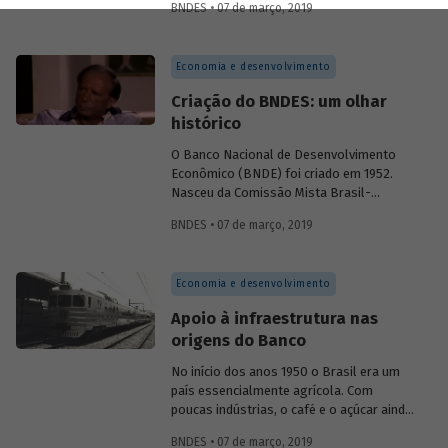
BNDES • 07 de março, 2019
Banco, de diferentes gerações de
empregados da instituição, que falam
sobre a importância dos pequenos
Economia e desenvolvimento
empresários e empreendedores para o
crescimento do Brasil e a geração de
Criação do BNDES: um olhar
emprego e renda.
histórico
O Banco Nacional de Desenvolvimento
Econômico (BNDE) foi criado em 1952.
Nasceu da Comissão Mista Brasil-
Estados Unidos (CMBEU), que reuniu
BNDES • 07 de março, 2019
técnicos americanos e brasileiros na
formulação de recomendações para
implementação de projetos prioritários
Economia e desenvolvimento
para o desenvolvimento econômico do
país. Ary Frederico Torres, que também
Apoio à infraestrutura nas
presidiu a equipe brasileira da CMBEU, foi
origens do Banco
o primeiro presidente do BNDE, que só
teve o S de "social" incorporado a sua
No início dos anos 1950 o Brasil era um
sigla nos anos 1980.
país essencialmente agrícola. Com
poucas indústrias, o café e o açúcar ainda
sustentavam a economia e grande parte
BNDES • 07 de março, 2019
dos produtos consumidos no país era