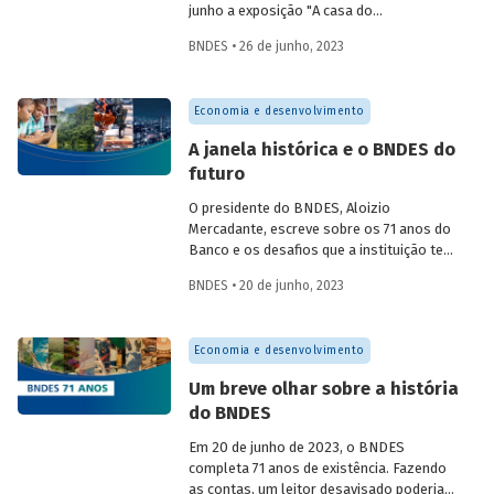
contas da instituição.
junho a exposição "A casa do
desenvolvimento”, em cartaz no térreo do
BNDES • 26 de junho, 2023
escritório principal do Banco, na Avenida
República do Chile, 100, no Centro do Rio
de Janeiro. A exposição apresenta fotos
Economia e desenvolvimento
históricas da construção do Edifício de
Serviços Juvenal Osório Gomes (Edserj),
A janela histórica e o BNDES do
que completa 41 anos, além de imagens
futuro
do prédio e de seu entorno em diferentes
ângulos e enquadramentos, muitas delas
O presidente do BNDES, Aloizio
feitas por empregados do Banco.
Mercadante, escreve sobre os 71 anos do
Banco e os desafios que a instituição tem
para os próximos anos, em artigo
BNDES • 20 de junho, 2023
veiculado no jornal O Globo e publicado
na íntegra no Blog do Desenvolvimento.
Economia e desenvolvimento
Um breve olhar sobre a história
do BNDES
Em 20 de junho de 2023, o BNDES
completa 71 anos de existência. Fazendo
as contas, um leitor desavisado poderia