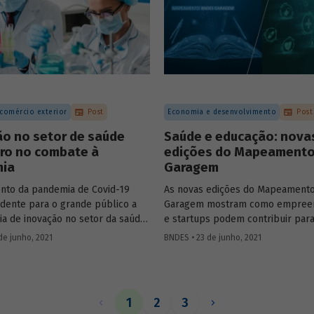
 comércio exterior
Post
Economia e desenvolvimento
Post
ão no setor de saúde
Saúde e educação: nova
iro no combate à
edições do Mapeament
ia
Garagem
nto da pandemia de Covid-19
As novas edições do Mapeament
idente para o grande público a
Garagem mostram como empree
ia de inovação no setor da saúde,
e startups podem contribuir para
al, no ramo farmacêutico. Nesse
solução de problemas nas áreas
de junho, 2021
BNDES • 23 de junho, 2021
viu-se uma corrida em todo o
e educação. As publicações são 
rocura de soluções rápidas e
uma série que o Banco divulga pa
para combater a doença. Conheça
a fortalecer o ecossistema de in
s adotadas na área de pesquisa e
empreendedorismo, antecipando
1
2
3
imento de fármacos e
discussões da Semana BNDES de