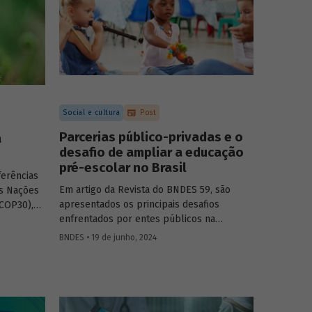
Social e cultura
Post
Parcerias público-privadas e o
a
desafio de ampliar a educação
pré-escolar no Brasil
ferências
Em artigo da Revista do BNDES 59, são
s Nações
apresentados os principais desafios
COP30),
enfrentados por entes públicos na
o 61 da
estruturação de PPPs de educação, bem
BNDES • 19 de junho, 2024
como aprendizados e possíveis soluções
para a adoção desses modelos com base
na experiência das equipes do BNDES.