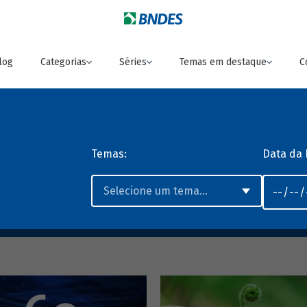
log
Categorias
Séries
Temas em destaque
C
Temas:
Data da 