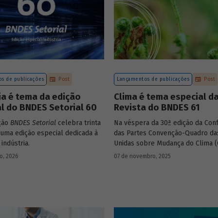
s de publicações
Post
Lançamentos de publicações
Post
ia é tema da edição
Clima é tema especial d
l do BNDES Setorial 60
Revista do BNDES 61
ção
BNDES Setorial
celebra trinta
Na véspera da 30ª edição da Con
uma edição especial dedicada à
das Partes Convenção-Quadro da
 indústria.
Unidas sobre Mudança do Clima (
em Belém, o BNDES lança a ediçã
ro, 2026
07 de novembro, 2025
Revista do BNDES.