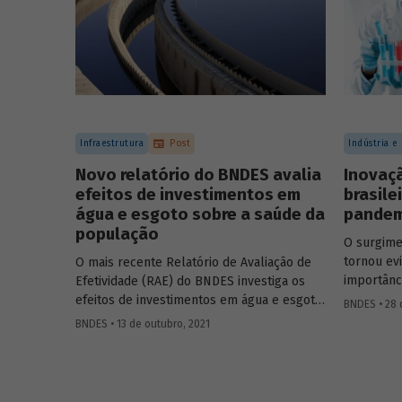
no Brasil.
Infraestrutura
Post
Indústria e
Novo relatório do BNDES avalia
Inovaç
efeitos de investimentos em
brasile
água e esgoto sobre a saúde da
pandem
população
O surgime
tornou ev
O mais recente Relatório de Avaliação de
importânc
Efetividade (RAE) do BNDES investiga os
em especi
efeitos de investimentos em água e esgoto
BNDES • 28 
sentido, 
sobre indicadores de saúde. Dados do
BNDES • 13 de outubro, 2021
mundo à p
período 2007-2019 indicam que municípios
eficazes 
brasileiros beneficiados com projetos de
as medida
saneamento experimentaram uma redução
desenvolv
de até 1,1% em internações hospitalares