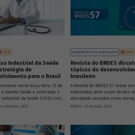
Post
Lançamentos de publicações
Post
o Industrial da Saúde
Revista do BNDES discut
stratégia de
tópicos do desenvolvim
lvimento para o Brasil
brasileiro
romove nesta terça-feira, 12 de
A Revista do BNDES 57 reúne nov
 o evento Saúde e soberania: o
elaborados pelo corpo técnico 
Industrial da Saúde (CEIS) como
abordando assuntos como inovaç
a de desenvolvimento para o
sistema financeiro, setor da saúd
de setembro, 2023
BNDES • 26 de maio, 2023
 programação reúne temas
território da Amazônia Legal, polí
s para a construção de políticas
públicas e custos do modelo de
articuladas que convergem para a
empréstimo indireto do BNDES.
 do acesso à saúde da população