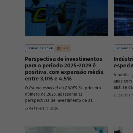
Estudos especiais
Post
Lançamento
Perspectiva de investimentos
Indústr
para o período 2025-2029 é
especia
positiva, com expansão média
A publica
entre 3,0% e 4,5%
anos com 
análise da
O
Estudo especial do BNDES 64
, primeiro
número de 2026, apresenta as
26 de janei
perspectivas de investimento de 21
setores da economia brasileira para o
27 de fevereiro, 2026
período de 2025 a 2029.