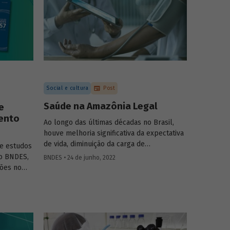
Social e cultura
Post
Saúde na Amazônia Legal
e
ento
Ao longo das últimas décadas no Brasil,
houve melhoria significativa da expectativa
de vida, diminuição da carga de
e estudos
enfermidades e convergência dos
do BNDES,
BNDES • 24 de junho, 2022
indicadores entre as regiões do país. Na
ões no
Amazônia Legal, ocorreram avanços
e no
significativos, embora a região ainda
ticas
registre índices inferiores à média nacional.
Conheça o perfil das causas de óbito na
região e entenda quais são os desafios