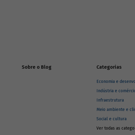
equipamen
(4% quando considerados apenas bebês).
Brasil e 
O relatório também destaca a proteção
podem imp
que esses investimentos promovem frente
aos efeitos das chuvas, o que ganha ainda
mais relevância diante de mudanças
climáticas.
Sobre o Blog
Categorias
Economia e desenv
Indústria e comérci
Infraestrutura
Meio ambiente e cl
Social e cultura
Ver todas as catego