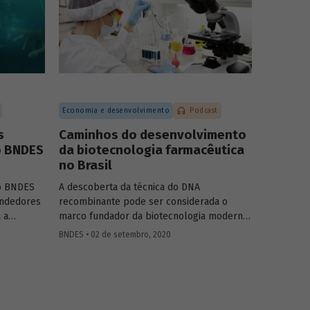
para ampliar a infraestrutura de saúde,
considerando as particularidades da
Amazônia Legal.
Economia e desenvolvimento
Podcast
s
Caminhos do desenvolvimento
o BNDES
da biotecnologia farmacêutica
no Brasil
o BNDES
A descoberta da técnica do DNA
ndedores
recombinante pode ser considerada o
 a
marco fundador da biotecnologia moderna,
 de saúde
permitindo criar células capazes de
BNDES • 02 de setembro, 2020
parte de
produzir novas proteínas ou proteínas já
ra ajudar
encontradas na natureza, em larga escala.
ovação e
Na área de saúde, a biotecnologia avançou
 as
em atividades como o desenvolvimento de
 Impacto
medicamentos e vacinas, de reagentes