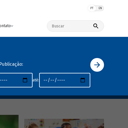
PT
EN
Buscar no site
ontato
Publicação:
até: