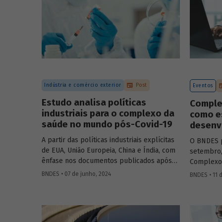
Indústria e comércio exterior
Post
Eventos
Estudo analisa políticas
Complex
industriais para o complexo da
como e
saúde no mundo pós-Covid-19
desenvo
A partir das políticas industriais explícitas
O BNDES p
de EUA, União Europeia, China e Índia, com
setembro,
ênfase nos documentos publicados após
Complexo 
2020, o artigo busca identificar
estratégi
BNDES • 07 de junho, 2024
BNDES • 11 
oportunidades, ameaças e lições
Brasil. A
inspiracionais para o desenvolvimento do
relevante
Complexo Econômico-Industrial da Saúde
públicas 
no Brasil.
ampliação