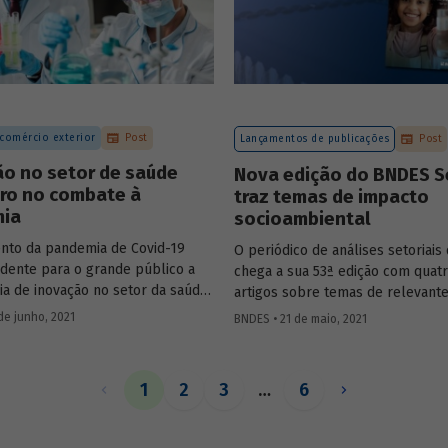
s de rodovias realizadas no país.
 comércio exterior
Post
Lançamentos de publicações
Post
ão no setor de saúde
Nova edição do BNDES S
iro no combate à
traz temas de impacto
ia
socioambiental
nto da pandemia de Covid-19
O periódico de análises setoriai
idente para o grande público a
chega a sua 53ª edição com quat
ia de inovação no setor da saúde,
artigos sobre temas de relevant
al, no ramo farmacêutico. Nesse
socioambiental: saneamento, co
de junho, 2021
BNDES • 21 de maio, 2021
viu-se uma corrida em todo o
industrial da saúde, gás natural e
rocura de soluções rápidas e
para combater a doença. Conheça
1
2
3
…
6
s adotadas na área de pesquisa e
imento de fármacos e
tos relacionados à Covid-19, no