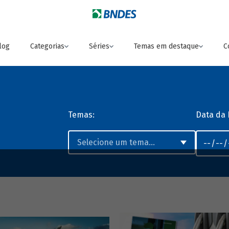
log
Categorias
Séries
Temas em destaque
C
Temas:
Data da 