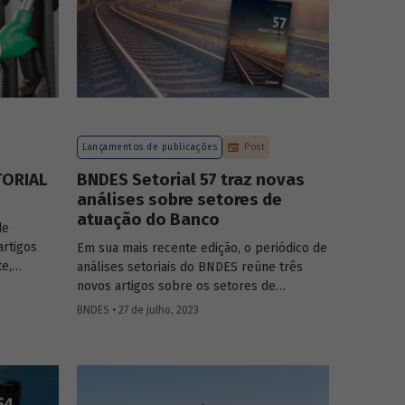
Lançamentos de publicações
Post
TORIAL
BNDES Setorial 57 traz novas
análises sobre setores de
atuação do Banco
de
artigos
Em sua mais recente edição, o periódico de
te,
análises setoriais do BNDES reúne três
novos artigos sobre os setores de
ves, saúde
logística, agroindústria e aeroespaço e
BNDES • 27 de julho, 2023
defesa. Saiba mais e acesse os estudos da
edição 57.