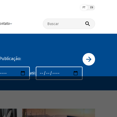
PT
EN
Buscar no site
ontato
Publicação:
até: