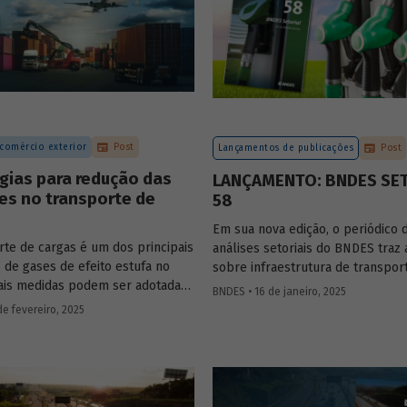
 comércio exterior
Post
Lançamentos de publicações
Post
gias para redução das
LANÇAMENTO: BNDES SE
es no transporte de
58
Em sua nova edição, o periódico 
rte de cargas é um dos principais
análises setoriais do BNDES traz 
 de gases de efeito estufa no
sobre infraestrutura de transpor
uais medidas podem ser adotadas
mobilidade urbana, combustíveis
BNDES • 16 de janeiro, 2025
zir seu impacto ambiental?
sustentáveis, mercado de aerona
de fevereiro, 2025
s estratégias que podem tornar o
e agroindústria.
 sustentável.