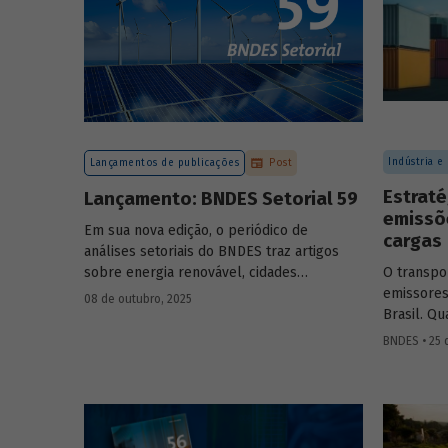
Indústria e
Lançamentos de publicações
Post
Estraté
Lançamento: BNDES Setorial 59
emissõ
Em sua nova edição, o periódico de
cargas
análises setoriais do BNDES traz artigos
sobre energia renovável, cidades
O transpo
resilientes, gestão de resíduos sólidos
emissores
08 de outubro, 2025
urbanos (RSU) e exportação.
Brasil. Q
para redu
BNDES • 25 
Confira a
setor mais