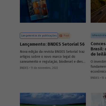
Infraestrut
Lançamentos de publicações
Post
Conces
Lançamento: BNDES Setorial 56
Brasil:
Nova edição da revista BNDES Setorial traz
de leil
artigos sobre o novo marco legal do
saneamento e regulação, biodiesel e diesel
O investim
verde no Brasil, e o papel do
leasing
de
fundament
BNDES • 11 de novembro, 2022
aeronaves no setor de aviação.
econômico
da década 
BNDES • 15 
concessõe
utilizadas
sem compr
setor. Sai
modelos d