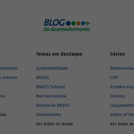
no mundo, e entenda como elas
ulsionar a inovação no setor.
Temas em destaque
Séries
olvimento
Sustentabilidade
Biodiversida
o exterior
BNDES
COP
BNDES Setorial
Estudos esp
ima
Macroeconomia
Eventos
Revista do BNDES
Lançamentos
rias
Investimento
States of th
Ver todos os temas
Ver todas as