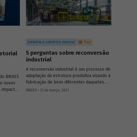
agropecuárias podem contribuir para
ampliar a geração de biogás no setor.
Indústria e comércio exterior
Post
5 perguntas sobre reconversão
etorial
industrial
A reconversão industrial é um processo de
adaptação da estrutura produtiva visando à
s do BNDES
fabricação de bens diferentes daqueles
ro novos
originalmente previstos. Podemos destacar
e impacto
BNDES • 12 de março, 2021
também que esse foi um fenômeno
mplexo
ocorrido em diversos países, com maior ou
 biogás.
menor grau de sucesso, no sentido de
prover os bens necessários durante a fase
inicial da pandemia, enquanto fabricantes
de bens e insumos ajustavam sua
capacidade produtiva.