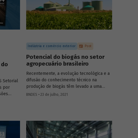
Indústria e comércio exterior
Post
Potencial do biogás no setor
agropecuário brasileiro
 do
Recentemente, a evolução tecnológica e a
difusão do conhecimento técnico na
 Setorial
produção de biogás têm levado a uma
s por
rápida expansão no número de plantas em
sões
BNDES • 23 de julho, 2021
operação e no volume produzido no país.
oecologia,
Esse crescimento, contudo, ainda é tímido
imento
diante do potencial de geração que um
tigos e
país com um agronegócio tão desenvolvido
pode atingir. Entenda como resíduos e
efluentes das diferentes atividades