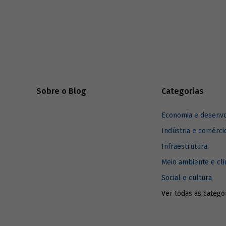
Brasil e 
infraestrutura já existente com menor
podem imp
impacto ambiental do que outros
combustíveis de origem fóssil. Saiba como
é possível propagar o uso do gás no Brasil
e entenda como ele pode contribuir para o
alcance das metas do Acordo de Paris e
para um futuro mais sustentável.
Sobre o Blog
Categorias
Economia e desenv
Indústria e comérci
Infraestrutura
Meio ambiente e cl
Social e cultura
Ver todas as catego