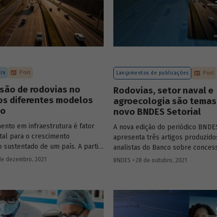
ura
Post
Lançamentos de publicações
Post
são de rodovias no
Rodovias, setor naval e
 os diferentes modelos
agroecologia são temas
ão
novo BNDES Setorial
ento em infraestrutura é fator
A nova edição do periódico BNDES
al para o crescimento
apresenta três artigos produzido
 sustentado de um país. A partir
analistas do Banco sobre conces
de 1990, no Brasil, as
rodoviárias, indústria naval e agr
de dezembro, 2021
BNDES • 28 de outubro, 2021
s rodoviárias começaram a ser
importantes áreas do desenvolv
 para reduzir a despesa pública,
brasileiro. Saiba mais sobre os ar
ometer os investimentos no
confira a publicação completa.
ba mais sobre os diferentes
e leilão adotados nas