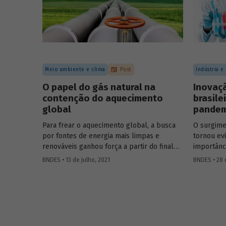
concessõe
Meio ambiente e clima
Post
Indústria e
O papel do gás natural na
Inovaç
contenção do aquecimento
brasile
global
pandem
Para frear o aquecimento global, a busca
O surgime
por fontes de energia mais limpas e
tornou ev
renováveis ganhou força a partir do final
importânc
do século XX, contribuindo para o esforço
em especi
BNDES • 13 de julho, 2021
BNDES • 28 
mundial de redução das emissões de CO
.
sentido, 
2
mundo à p
Em um contexto em que a demanda
eficazes 
energética segue crescendo, o gás natural
as medida
desponta como combustível capaz de
desenvolv
apoiar a transição para a economia de
equipamen
baixo carbono, aproveitando a