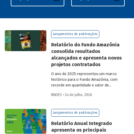
Lançamentos de publicações
Relatório do Fundo Amazônia
consolida resultados
alcançados e apresenta novos
projetos contratados
O ano de 2025 representou um marco
histórico para o Fundo Amazônia, com
recorde em quantidade e valor de
projetos aprovados, assim como em
BNDES • 24 de julho, 2026
desembolsos: foram 22 operações
aprovadas, no valor total de R$ 2,2
bilhões, além de R$ 387 milhões
Lançamentos de publicações
desembolsados. Ainda no período, foram
contratados 25 novos projetos.
Relatório Anual Integrado
apresenta os principais