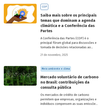
BNDES
divulgados ao longo de 2025.
COP
Saiba mais sobre os principais
temas que dominam a agenda
climática e a Conferência das
Partes
A Conferência das Partes (COP) é o
principal fórum global para discussões e
tomada de decisões relacionadas ao
enfrentamento da crise climática. Tendo
21 de novembro, 2025
em vista a urgência cada vez maior do
tema, o principal objetivo é garantir que
as discussões das mesas de negociações
Meio ambiente e clima
saiam do discurso e resultem em
compromissos, planos de ações e metas,
Mercado voluntário de carbono
com prazos e recursos definidos.
no Brasil: contribuições da
consulta pública
Os mercados de crédito de carbono
permitem que empresas, organizações e
indivíduos compensem as suas emissões