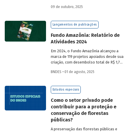
a partir da compra de créditos gerados
09 de outubro, 2025
por projetos de redução de emissões
e/ou de captura de carbono. O BNDES e o
MMA realizaram uma consulta pública
Lançamentos de publicações
sobre a certificação de carbono no
mercado voluntário do Brasil e reuniram
Fundo Amazônia: Relatório de
contribuições da sociedade civil,
Atividades 2024
especialistas e entidades do setor
visando avaliar os desafios e
Em 2024, o Fundo Amazônia alcançou a
oportunidades desse mercado. Conheça
marca de 119 projetos apoiados desde sua
os resultados.
criação, com desembolso total de R$ 1,76
bilhão. Informações detalhadas sobre
BNDES • 01 de agosto, 2025
sua atuação e os projetos estão reunidas
no relatório 2024.
Estudos especiais
Como o setor privado pode
contribuir para a proteção e
conservação de florestas
públicas?
A preservação das florestas públicas e