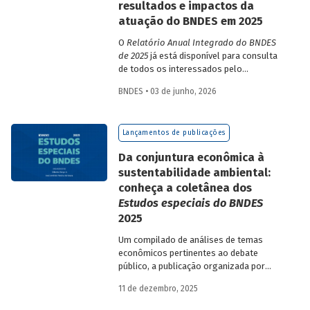
resultados e impactos da
atuação do BNDES em 2025
O
Relatório Anual Integrado do BNDES
de 2025
já está disponível para consulta
de todos os interessados pelo
desempenho do Banco, bem como por
BNDES • 03 de junho, 2026
sua prestação de contas. O documento
apresenta as ações realizadas, os
principais resultados, os impactos de sua
Lançamentos de publicações
atuação no ano, e mostra como o BNDES
permanece crescendo de forma
Da conjuntura econômica à
consistente e sólida, mesmo diante de
sustentabilidade ambiental:
cenários desafiadores.
conheça a coletânea dos
Estudos especiais do BNDES
2025
Um compilado de análises de temas
econômicos pertinentes ao debate
público, a publicação organizada por
Gilberto Borça e José Antônio Pereira de
11 de dezembro, 2025
Souza, economistas do BNDES, reúne 25
textos da série
Estudos especiais do