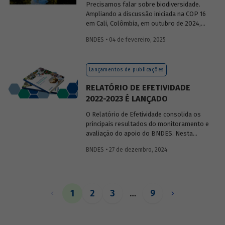
Precisamos falar sobre biodiversidade.
Ampliando a discussão iniciada na COP 16
em Cali, Colômbia, em outubro de 2024,
publicaremos uma série de posts
BNDES • 04 de fevereiro, 2025
(anteriormente divulgados sob forma de
newsletter
) sobre diversidade biológica,
os conceitos a ela relacionados, o
Lançamentos de publicações
contexto atual das discussões sobre o
tema e uma análise de como alguns
RELATÓRIO DE EFETIVIDADE
setores se relacionam com o assunto.
2022-2023 É LANÇADO
O Relatório de Efetividade consolida os
principais resultados do monitoramento e
avaliação do apoio do BNDES. Nesta
edição, são apresentados o desempenho
BNDES • 27 de dezembro, 2024
operacional, as entregas e os impactos
do apoio do Banco no biênio.
1
2
3
…
9