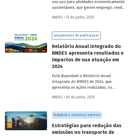
seu uso para atividades economicamente
sustentáveis, que gerem emprego, renda
e desenvolvimento para a população que
BNDES • 13 de junho, 2025
vive nessas regiões, não são excludentes.
O
Estudo Especial do BNDES 50
trata do
desafio para a gestão e preservação das
Lançamentos de publicações
florestas e da possibilidade de utilização
de instrumentos de parceria com o setor
Relatório Anual Integrado do
privado para viabilizar o desenvolvimento
BNDES apresenta resultados e
sustentável nessas regiões.
impactos de sua atuação em
2024
Está disponível o
Relatório Anual
Integrado do BNDES
de 2024, que
apresenta as ações realizadas, os
principais resultados e os impactos de
BNDES • 05 de junho, 2025
sua atuação no ano passado. O
documento mostra como o Banco
contribuiu com a retomada do
Indústria e comércio exterior
crescimento do país, tendo se fortalecido
como grande vetor da
Estratégias para redução das
neoindustrialização e do fomento à
emissões no transporte de
inovação, à transição energética, à