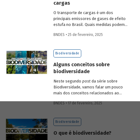
cargas
economia verde e aos investimentos de
longo prazo.
O transporte de cargas é um dos
principais emissores de gases de efeito
estufa no Brasil. Quais medidas podem
ser adotadas para reduzir seu impacto
BNDES • 25 de fevereiro, 2025
ambiental? Confira as estratégias que
podem tornar o setor mais sustentável.
Biodiversidade
Alguns conceitos sobre
biodiversidade
Neste segundo
post
da série sobre
Biodiversidade, vamos falar um pouco
mais dos conceitos relacionados ao
tema, como natureza, bioma, serviços
BNDES • 17 de fevereiro, 2025
ecossistêmicos, entre outros.
Biodiversidade
O que é biodiversidade?