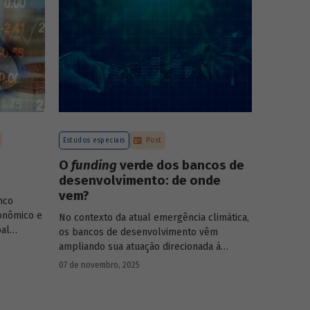
Estudos especiais
Post
O
funding
verde dos bancos de
desenvolvimento: de onde
vem?
nco
onômico e
No contexto da atual emergência climática,
pal
os bancos de desenvolvimento vêm
rasileiro,
ampliando sua atuação direcionada à
economia
descarbonização e preservação ambiental
07 de novembro, 2025
entos de
e, consequentemente, buscado novas
-19, e no
fontes de recursos para esse fim. O
Estudo
 Para
especial do BNDES 61
analisa de onde vem o