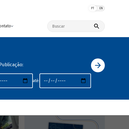
PT
EN
Buscar no site
ontato
Publicação:
até: