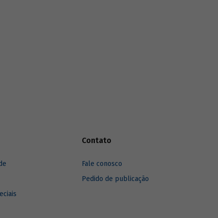
são
funding
verde dos principais bancos de
cursos.
desenvolvimento, comparando o BNDES
aos seus pares.
Contato
de
Fale conosco
Pedido de publicação
eciais