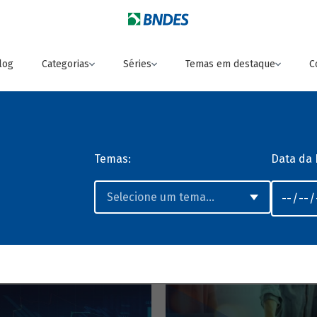
log
Categorias
Séries
Temas em destaque
C
Temas:
Data da 