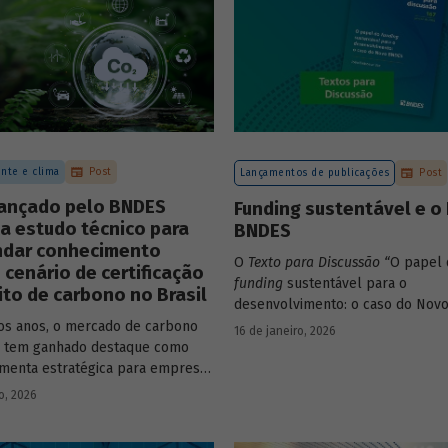
nte e clima
Post
Lançamentos de publicações
Post
lançado pelo BNDES
Funding sustentável e o
a estudo técnico para
BNDES
ndar conhecimento
O
Texto para Discussão
“
O papel 
 cenário de certificação
funding
sustentável para o
ito de carbono no Brasil
desenvolvimento: o caso do Nov
de autoria de João Emboava Vaz, a
os anos, o mercado de carbono
16 de janeiro, 2026
estratégia de diversificação das 
o tem ganhado destaque como
recursos adotada pelo BNDES di
menta estratégica para empresas
atuais desafios de sustentabilidad
m reduzir sua pegada de
o, 2026
ambiental e climática.
e demonstrar compromisso