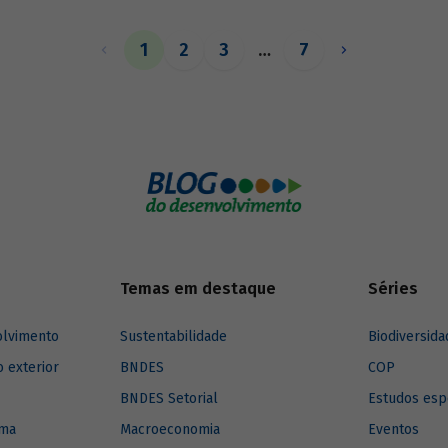
exercer esse papel, no entanto, 
necessárias sólidas fontes de re
1
2
3
…
7
Temas em destaque
Séries
olvimento
Sustentabilidade
Biodiversida
o exterior
BNDES
COP
BNDES Setorial
Estudos esp
ima
Macroeconomia
Eventos