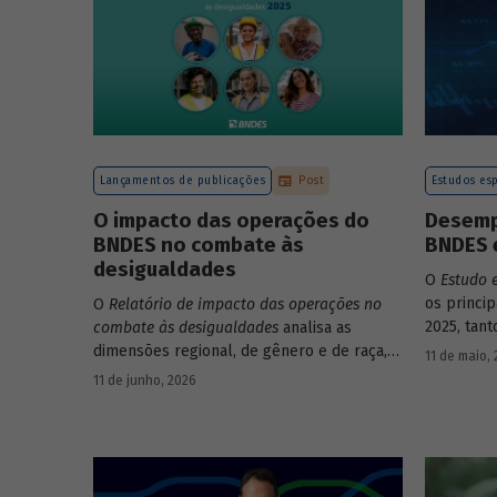
Lançamentos de publicações
Post
Estudos esp
O impacto das operações do
Desemp
BNDES no combate às
BNDES 
desigualdades
O
Estudo 
os princi
O
Relatório de impacto das operações no
2025, tan
combate às desigualdades
analisa as
em relaçã
dimensões regional, de gênero e de raça,
11 de maio,
Banco.
que contribuem para a elevada
11 de junho, 2026
desigualdade de renda no Brasil, no
contexto das operações de crédito do
BNDES.