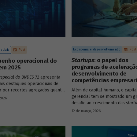
Economia e desenvolvimento
Post
eciais
Post
Startups
: o papel dos
enho operacional do
programas de aceleraçã
em 2025
desenvolvimento de
especial do BNDES 72
apresenta
competências empresari
pais destaques operacionais de
to por recortes agregados quanto
Além de capital humano, o capita
o a atuações mais específicas do
gerencial tem se mostrado um g
 2026
desafio ao crescimento das
start
avaliação do BNDES Garagem de
12 de março, 2026
como programas de aceleração 
contribuído para a superação de
desafio.