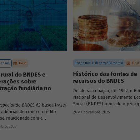
Economia e desenvolvimento
Post
eciais
Post
Histórico das fontes de
 rural do BNDES e
recursos do BNDES
erações sobre
ração fundiária no
Desde sua criação, em 1952, o Ba
Nacional de Desenvolvimento Ec
Social (BNDES) tem sido o princi
especial do BNDES 62
busca trazer
financiador do desenvolvimento b
vidências de como o crédito
26 de novembro, 2025
ocupando um espaço central na 
 se relacionado com a
do país, principalmente em mom
ção de terras no país e qual o
bro, 2025
crise, como as de 2008 e da Covid
sempenhado pelo BNDES.
combate à emergência climática.