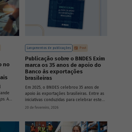
Lançamentos de publicações
Post
Publicação sobre o BNDES Exim
o no
marca os 35 anos de apoio do
Banco às exportações
ais
brasileiras
l
Em 2025, o BNDES celebrou 35 anos de
rande
apoio às exportações brasileiras. Entre as
ups
. A
iniciativas conduzidas para celebrar este
monstra
marco, relevante tanto para a instituição
20 de fevereiro, 2026
têm
quanto para a história do desenvolvimento
sse
econômico e social do Brasil, está o
lançamento da publicação “BNDES Exim: 35
anos de apoio às exportações brasileiras”.