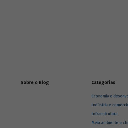
série
Estudos especiais do BNDES
divulgados ao longo de 2025.
Sobre o Blog
Categorias
Economia e desenv
Indústria e comérci
Infraestrutura
Meio ambiente e cl