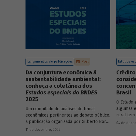
Lançamentos de publicações
Post
Estudos esp
Da conjuntura econômica à
Crédito
sustentabilidade ambiental:
consid
conheça a coletânea dos
concent
Estudos especiais do BNDES
Brasil
2025
O
Estudo 
algumas e
Um compilado de análises de temas
rural tem
econômicos pertinentes ao debate público,
concentra
a publicação organizada por Gilberto Borça
04 de dezem
papel de
e José Antônio Pereira de Souza,
11 de dezembro, 2025
economistas do BNDES, reúne 25 textos da