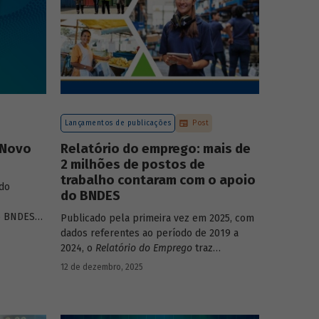
Lançamentos de publicações
Post
 Novo
Relatório do emprego: mais de
2 milhões de postos de
trabalho contaram com o apoio
do
do BNDES
o BNDES
”
,
Publicado pela primeira vez em 2025, com
nalisa a
dados referentes ao período de 2019 a
fontes de
2024, o
Relatório do Emprego
traz
ante dos
resultados relativos às contribuições da
12 de dezembro, 2025
e social,
atuação do Banco sobre o mercado de
trabalho, especificamente sobre os
empregos da economia.