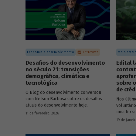
Economia e desenvolvimento
Entrevista
Meio ambie
Desafios do desenvolvimento
Edital 
no século 21: transições
contrat
demográfica, climática e
aprofu
tecnológica
sobre o
de créd
O Blog do desenvolvimento conversou
com Nelson Barbosa sobre os desafios
Nos últim
atuais do desenvolvimento hoje.
voluntári
uma ferra
11 de fevereiro, 2026
que busca
19 de janeir
carbono 
climático.