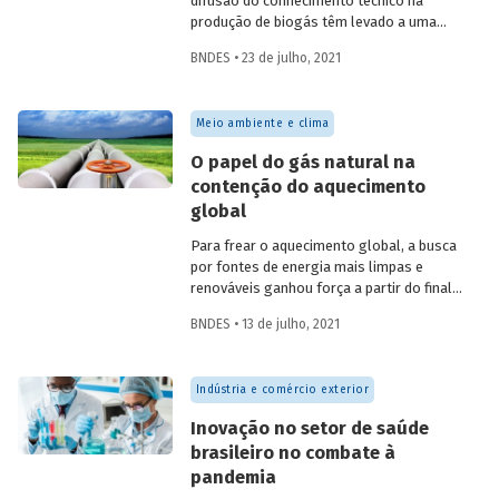
difusão do conhecimento técnico na
produção de biogás têm levado a uma
rápida expansão no número de plantas
BNDES • 23 de julho, 2021
em operação e no volume produzido no
país. Esse crescimento, contudo, ainda é
tímido diante do potencial de geração que
Meio ambiente e clima
um país com um agronegócio tão
desenvolvido pode atingir. Entenda como
O papel do gás natural na
resíduos e efluentes das diferentes
contenção do aquecimento
atividades agropecuárias podem
global
contribuir para ampliar a geração de
biogás no setor.
Para frear o aquecimento global, a busca
por fontes de energia mais limpas e
renováveis ganhou força a partir do final
do século XX, contribuindo para o esforço
BNDES • 13 de julho, 2021
mundial de redução das emissões de CO
.
2
Em um contexto em que a demanda
energética segue crescendo, o gás
Indústria e comércio exterior
natural desponta como combustível
capaz de apoiar a transição para a
Inovação no setor de saúde
economia de baixo carbono, aproveitando
brasileiro no combate à
a infraestrutura já existente com menor
pandemia
impacto ambiental do que outros