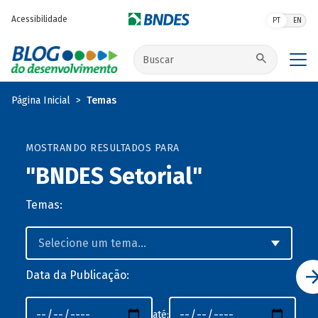
Pular para o conteúdo principal
Acessibilidade
PT
EN
Buscar no site
Página Inicial
Temas
MOSTRANDO RESULTADOS PARA
"BNDES Setorial"
Temas:
Data da Publicação:
até: