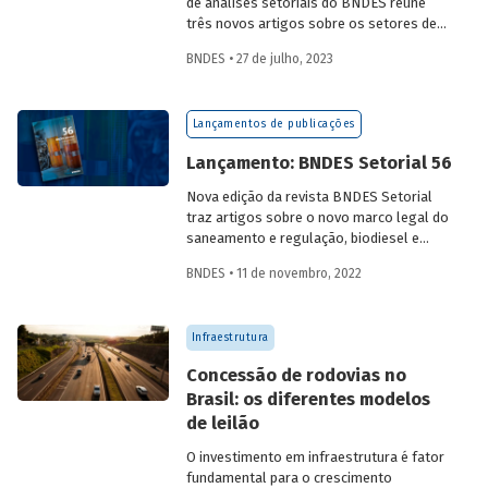
de análises setoriais do BNDES reúne
três novos artigos sobre os setores de
logística, agroindústria e aeroespaço e
BNDES • 27 de julho, 2023
defesa. Saiba mais e acesse os estudos
da edição 57.
Lançamentos de publicações
Lançamento: BNDES Setorial 56
Nova edição da revista BNDES Setorial
traz artigos sobre o novo marco legal do
saneamento e regulação, biodiesel e
diesel verde no Brasil, e o papel do
BNDES • 11 de novembro, 2022
leasing
de aeronaves no setor de
aviação.
Infraestrutura
Concessão de rodovias no
Brasil: os diferentes modelos
de leilão
O investimento em infraestrutura é fator
fundamental para o crescimento