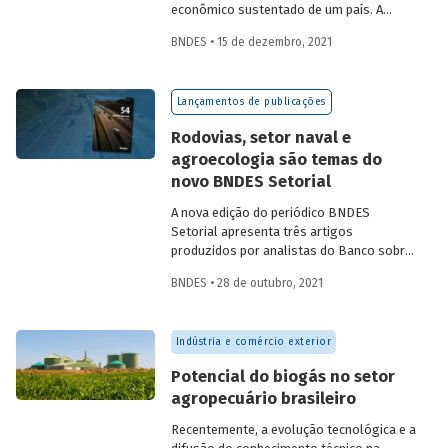
econômico sustentado de um país. A
partir da década de 1990, no Brasil, as
BNDES • 15 de dezembro, 2021
concessões rodoviárias começaram a ser
utilizadas para reduzir a despesa pública,
sem comprometer os investimentos no
Lançamentos de publicações
setor. Saiba mais sobre os diferentes
modelos de leilão adotados nas
Rodovias, setor naval e
concessões de rodovias realizadas no
agroecologia são temas do
país.
novo BNDES Setorial
A nova edição do periódico BNDES
Setorial apresenta três artigos
produzidos por analistas do Banco sobre
concessões rodoviárias, indústria naval e
BNDES • 28 de outubro, 2021
agroecologia, importantes áreas do
desenvolvimento brasileiro. Saiba mais
sobre os artigos e confira a publicação
Indústria e comércio exterior
completa.
Potencial do biogás no setor
agropecuário brasileiro
Recentemente, a evolução tecnológica e a