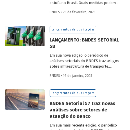
estufa no Brasil. Quais medidas podem
ser adotadas para reduzir seu impacto
BNDES • 25 de fevereiro, 2025
ambiental? Confira as estratégias que
podem tornar o setor mais sustentável.
Lançamentos de publicações
LANÇAMENTO: BNDES SETORIAL
58
Em sua nova edição, o periódico de
análises setoriais do BNDES traz artigos
sobre infraestrutura de transporte,
mobilidade urbana, combustíveis
BNDES • 16 de janeiro, 2025
sustentáveis, mercado de aeronaves,
saúde e agroindústria.
Lançamentos de publicações
BNDES Setorial 57 traz novas
análises sobre setores de
atuação do Banco
Em sua mais recente edição, o periódico