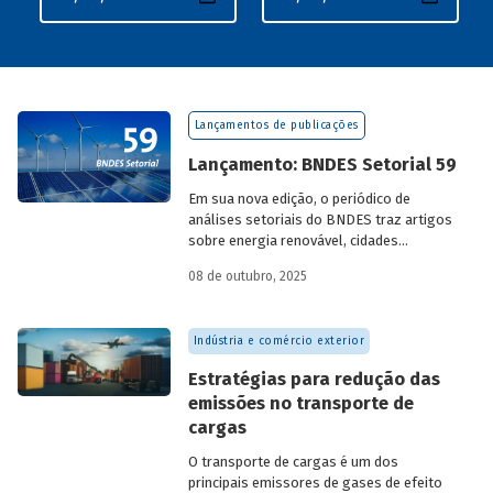
Lançamentos de publicações
Lançamento: BNDES Setorial 59
Em sua nova edição, o periódico de
análises setoriais do BNDES traz artigos
sobre energia renovável, cidades
resilientes, gestão de resíduos sólidos
08 de outubro, 2025
urbanos (RSU) e exportação.
Indústria e comércio exterior
Estratégias para redução das
emissões no transporte de
cargas
O transporte de cargas é um dos
principais emissores de gases de efeito