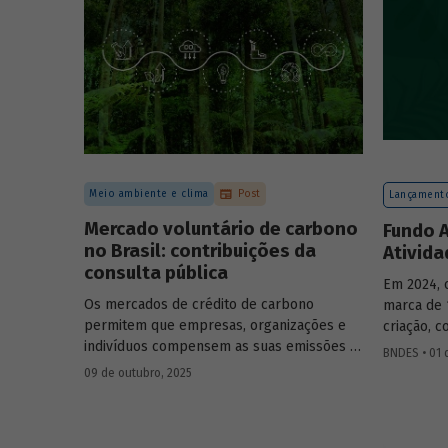
forma con
de cenári
Meio ambiente e clima
Post
Lançamento
Mercado voluntário de carbono
Fundo A
no Brasil: contribuições da
Ativid
consulta pública
Em 2024, 
Os mercados de crédito de carbono
marca de 
permitem que empresas, organizações e
criação, 
indivíduos compensem as suas emissões a
bilhão. I
BNDES • 01 
partir da compra de créditos gerados por
atuação e
09 de outubro, 2025
projetos de redução de emissões e/ou de
relatório 
captura de carbono. O BNDES e o MMA
realizaram uma consulta pública sobre a