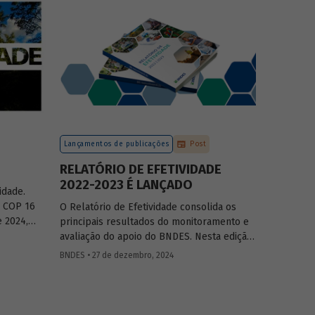
ção das
do país, tendo se fortalecido como grande
ilização
vetor da neoindustrialização e do fomento
 o setor
à inovação, à transição energética, à
olvimento
economia verde e aos investimentos de
longo prazo.
Lançamentos de publicações
Post
RELATÓRIO DE EFETIVIDADE
2022-2023 É LANÇADO
idade.
a COP 16
O Relatório de Efetividade consolida os
 2024,
principais resultados do monitoramento e
s
avaliação do apoio do BNDES. Nesta edição,
orma de
são apresentados o desempenho
BNDES • 27 de dezembro, 2024
lógica, os
operacional, as entregas e os impactos do
ontexto
apoio do Banco no biênio.
ma e uma
se