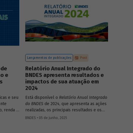
compromissos, planos de ações e metas,
com prazos e recursos definidos.
Lançamentos de publicações
Post
ode
Relatório Anual Integrado do
ão e
BNDES apresenta resultados e
s
impactos de sua atuação em
2024
icas e seu
Está disponível o
Relatório Anual Integrado
ente
do BNDES
de 2024, que apresenta as ações
, renda e
realizadas, os principais resultados e os
ão que
impactos de sua atuação no ano passado. O
BNDES • 05 de junho, 2025
ludentes.
documento mostra como o Banco
ata do
contribuiu com a retomada do crescimento