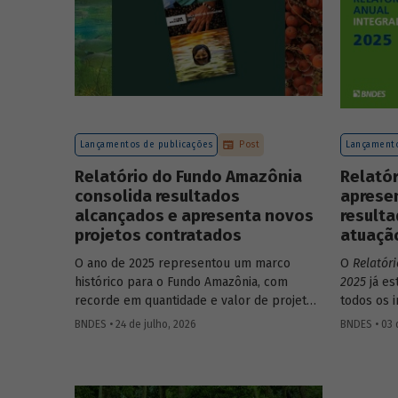
Lançamentos de publicações
Post
Lançamento
Relatório do Fundo Amazônia
Relatór
consolida resultados
apresen
alcançados e apresenta novos
resulta
projetos contratados
atuaçã
O ano de 2025 representou um marco
O
Relatór
histórico para o Fundo Amazônia, com
2025
já es
recorde em quantidade e valor de projetos
todos os 
aprovados, assim como em desembolsos:
do Banco,
BNDES • 24 de julho, 2026
BNDES • 03 
foram 22 operações aprovadas, no valor
contas. O
total de R$ 2,2 bilhões, além de R$ 387
realizadas
milhões desembolsados. Ainda no período,
impactos 
foram contratados 25 novos projetos.
como o B