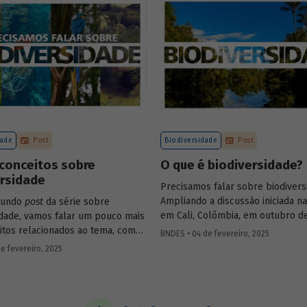
desafio para a gestão e preserva
florestas e da possibilidade de ut
de instrumentos de parceria com
privado para viabilizar o desenv
sustentável nessas regiões.
dade
Post
Biodiversidade
Post
conceitos sobre
O que é biodiversidade?
ersidade
Precisamos falar sobre biodivers
Ampliando a discussão iniciada n
gundo
post
da série sobre
em Cali, Colômbia, em outubro de
idade, vamos falar um pouco mais
publicaremos uma série de post
itos relacionados ao tema, como
BNDES • 04 de fevereiro, 2025
(anteriormente divulgados sob f
bioma, serviços ecossistêmicos,
e fevereiro, 2025
newsletter
) sobre diversidade bio
os.
conceitos a ela relacionados, o c
atual das discussões sobre o te
análise de como alguns setores 