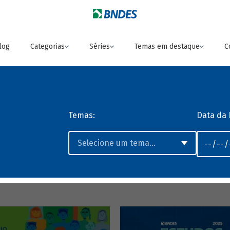
log
Categorias
Séries
Temas em destaque
C
Temas:
Data da 