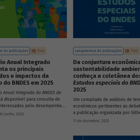
s de publicações
Post
Lançamentos de publicações
Post
io Anual Integrado
Da conjuntura econômic
ta os principais
sustentabilidade ambien
dos e impactos da
conheça a coletânea do
o do BNDES em 2025
Estudos especiais do BN
2025
io Anual Integrado do BNDES de
tá disponível para consulta de
Um compilado de análises de te
interessados pelo desempenho
econômicos pertinentes ao debat
 bem como por sua prestação de
a publicação organizada por Gilb
de junho, 2026
 documento apresenta as ações
e José Antônio Pereira de Souza,
11 de dezembro, 2025
, os principais resultados, os
economistas do BNDES, reúne 25 
de sua atuação no ano, e mostra
série
Estudos especiais do BNDES
NDES permanece crescendo de
divulgados ao longo de 2025.