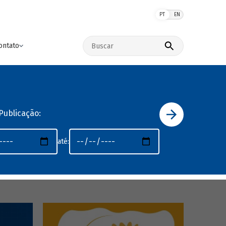
PT
EN
Buscar no site
ontato
Publicação:
até: