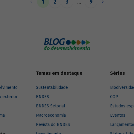
1
2
3
…
9
relacionam com o assunto.
Temas em destaque
Séries
olvimento
Sustentabilidade
Biodiversida
o exterior
BNDES
COP
BNDES Setorial
Estudos esp
ima
Macroeconomia
Eventos
Revista do BNDES
Lançamentos
rias
Investimento
States of th