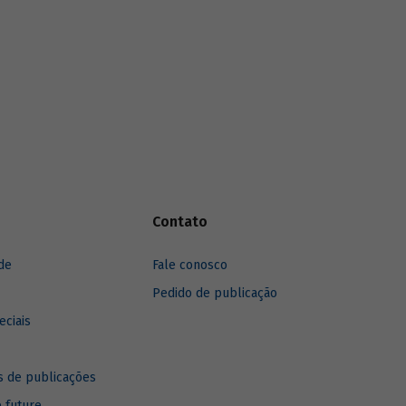
Contato
de
Fale conosco
Pedido de publicação
eciais
 de publicações
e future