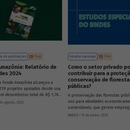
sistente e sólida, mesmo diante
os desafiadores.
s de publicações
Post
Estudos especiais
Post
mazônia: Relatório de
Como o setor privado p
ades 2024
contribuir para a proteç
conservação de floresta
o Fundo Amazônia alcançou a
públicas?
119 projetos apoiados desde sua
com desembolso total de R$ 1,76
A preservação das florestas públ
nformações detalhadas sobre sua
uso para atividades economicam
de agosto, 2025
 os projetos estão reunidas no
sustentáveis, que gerem emprego
2024.
desenvolvimento para a populaç
BNDES • 13 de junho, 2025
vive nessas regiões, não são exc
O
Estudo Especial do BNDES 50
tr