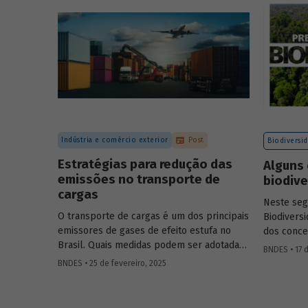
certificação de carbono no mercado
voluntário do Brasil e reuniram
contribuições da sociedade civil,
especialistas e entidades do setor visando
avaliar os desafios e oportunidades desse
mercado. Conheça os resultados.
Indústria e comércio exterior
Post
Biodiversi
Estratégias para redução das
Alguns 
emissões no transporte de
biodiv
cargas
Neste se
O transporte de cargas é um dos principais
Biodivers
emissores de gases de efeito estufa no
dos conce
Brasil. Quais medidas podem ser adotadas
natureza, 
BNDES • 17 d
para reduzir seu impacto ambiental?
entre outr
BNDES • 25 de fevereiro, 2025
Confira as estratégias que podem tornar o
setor mais sustentável.