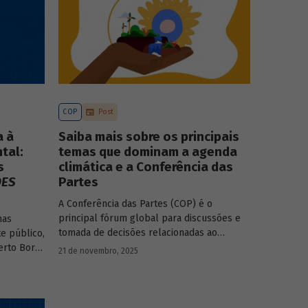
COP
Post
a à
Saiba mais sobre os principais
tal:
temas que dominam a agenda
s
climática e a Conferência das
DES
Partes
A Conferência das Partes (COP) é o
principal fórum global para discussões e
mas
tomada de decisões relacionadas ao
e público,
enfrentamento da crise climática. Tendo em
erto Borça
21 de novembro, 2025
vista a urgência cada vez maior do tema, o
principal objetivo é garantir que as
textos da
discussões das mesas de negociações
saiam do discurso e resultem em