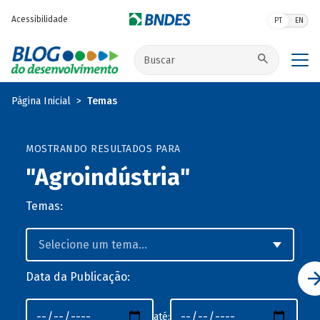
Pular para o conteúdo principal
Acessibilidade
PT
EN
Buscar no site
Página Inicial
Temas
MOSTRANDO RESULTADOS PARA
"Agroindústria"
Temas:
Data da Publicação:
até: