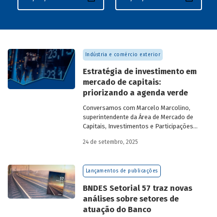
Indústria e comércio exterior
Estratégia de investimento em
mercado de capitais:
priorizando a agenda verde
Conversamos com
Marcelo Marcolino,
superintendente da Área de Mercado de
Capitais, Investimentos e Participações
do BNDES, e representantes de duas das
24 de setembro, 2025
novas empresas investidas pela
BNDESPAR – Vinicius Mazza, Diretor de
Finanças e Gente e Gestão da Santa Clara
Lançamentos de publicações
Agrociência Industrial, e Eduardo Couto,
CFO da Eve Air Mobility – sobre a
BNDES Setorial 57 traz novas
importância da atuação de bancos de
análises sobre setores de
desenvolvimento no mercado de capitais,
atuação do Banco
a nova estratégia do BNDES e os planos