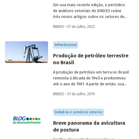
das investidas.
Em sua mais recente edição, o periódico
de análises setoriais do BNDES reúne
três novos artigos sobre os setores de
logística, agroindústria e aeroespaço e
BNDES • 27 de julho, 2023
defesa. Saiba mais e acesse os estudos
da edição 57.
Infraestrutura
Produção de petróleo terrestre
no Brasil
A produção de petróleo em terra no Brasil
remonta à década de 1940 e predominou
até o ano de 1981. A partir de então, sua
participação relativa na produção total
BNDES • 31 de julho, 2019
passou a ser menor do que a marítima,
mas somente a partir de 2003 o volume
absoluto da produção terrestre passou a
Indústria e comércio exterior
ser declinante. Atualmente, a continuidade
da exploração de petróleo terrestre no
Breve panorama da avicultura
país surge como oportunidade para
de postura
operadores de pequeno e médio porte,
dada a existência de muitos campos