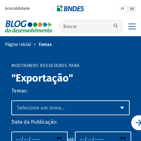
Pular para o conteúdo principal
Acessibilidade
PT
EN
Buscar no site
Página Inicial
Temas
MOSTRANDO RESULTADOS PARA
"Exportação"
Temas:
Data da Publicação:
até: