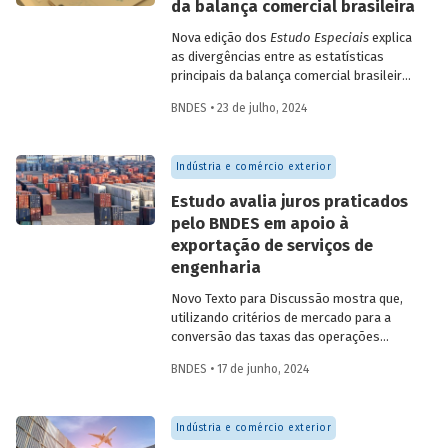
da balança comercial brasileira
Nova edição dos
Estudo Especiais
explica
as divergências entre as estatísticas
principais da balança comercial brasileira
e identifica as mudanças recentes que
BNDES • 23 de julho, 2024
apontam para uma reaproximação do
resultado das duas metodologias
principais
Indústria e comércio exterior
Estudo avalia juros praticados
pelo BNDES em apoio à
exportação de serviços de
engenharia
Novo Texto para Discussão mostra que,
utilizando critérios de mercado para a
conversão das taxas das operações
(denominadas em dólar) em taxas
BNDES • 17 de junho, 2024
equivalentes em reais, os juros cobrados
pelo Banco foram bem superiores à TJLP
e estiveram em linha com a taxa Selic –
Indústria e comércio exterior
em média, superando-a.