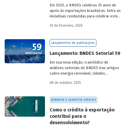
Em 2025, o BNDES celebrou 35 anos de
apoio às exportações brasileiras. Entre as
iniciativas conduzidas para celebrar este
marco, relevante tanto para a instituição
20 de fevereiro, 2026
quanto para a história do
desenvolvimento econômico e social do
Brasil, está o lançamento da publicação
Lançamentos de publicações
“BNDES Exim: 35 anos de apoio às
exportações brasileiras”.
Lançamento: BNDES Setorial 59
Em sua nova edição, o periódico de
análises setoriais do BNDES traz artigos
sobre energia renovável, cidades
resilientes, gestão de resíduos sólidos
08 de outubro, 2025
urbanos (RSU) e exportação.
Indústria e comércio exterior
Como o crédito à exportação
contribui para o
desenvolvimento?