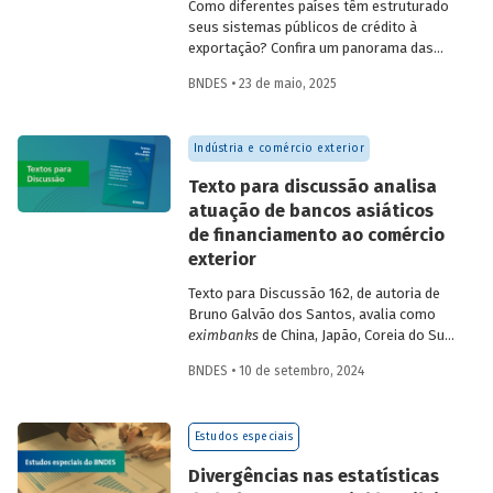
Como diferentes países têm estruturado
seus sistemas públicos de crédito à
exportação? Confira um panorama das
principais experiências internacionais e
BNDES • 23 de maio, 2025
entenda como esses sistemas
contribuem para o crescimento
econômico, a inovação e a inserção
Indústria e comércio exterior
competitiva no mercado global.
Texto para discussão analisa
atuação de bancos asiáticos
de financiamento ao comércio
exterior
Texto para Discussão 162, de autoria de
Bruno Galvão dos Santos, avalia como
eximbanks
de China, Japão, Coreia do Sul,
Índia, Taiwan, Malásia, Tailândia e Turquia
BNDES • 10 de setembro, 2024
conciliam sustentabilidade financeira com
a meta de oferecer créditos a custos
reduzidos, apresentando seus históricos,
Estudos especiais
discutindo seus custos e suas fontes de
financiamento e descrevendo seus
Divergências nas estatísticas
produtos e focos de atuação.