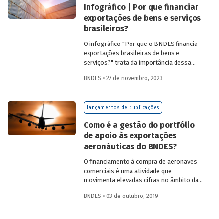
Infográfico | Por que financiar
exportações de bens e serviços
brasileiros?
O infográfico "Por que o BNDES financia
exportações brasileiras de bens e
serviços?" trata da importância dessa
atividade, explica por que países contam
BNDES • 27 de novembro, 2023
com sistemas públicos de apoio à
exportação e apresenta dados e fatos
sobre a atuação do Banco.
Lançamentos de publicações
Como é a gestão do portfólio
de apoio às exportações
aeronáuticas do BNDES?
O financiamento à compra de aeronaves
comerciais é uma atividade que
movimenta elevadas cifras no âmbito das
finanças internacionais. Em 2016, foram
BNDES • 03 de outubro, 2019
entregues 1.640 aeronaves novas no
mercado global pelos principais
fabricantes com um total de US$ 113.458