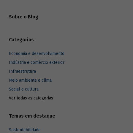
pagamento e ao serviço da dívida externa
(SIMONSEN, 1976) e, a partir da década de
1990, possibilitar a inserção internacional
Sobre o Blog
competitiva das empresas brasileiras.
Sendo assim, o arcabouço e os
procedimentos do sistema de apoio
sempre estiveram voltados para cumprir
Categorias
tais objetivos.
Economia e desenvolvimento
Indústria e comércio exterior
Infraestrutura
Meio ambiente e clima
Social e cultura
Ver todas as categorias
Temas em destaque
Sustentabilidade