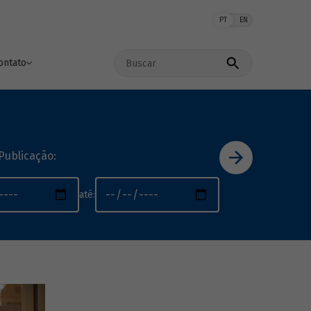
PT
EN
Buscar no site
ontato
Publicação:
até: