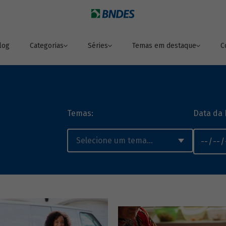
log
Categorias
Séries
Temas em destaque
C
Temas:
Data da 