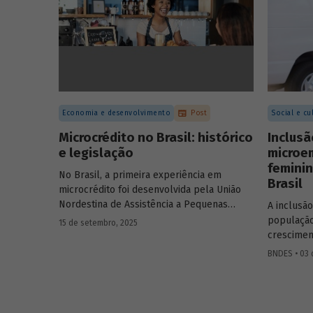
Economia e desenvolvimento
Post
Social e cu
Microcrédito no Brasil: histórico
Inclusã
e legislação
microe
feminin
No Brasil, a primeira experiência em
Brasil
microcrédito foi desenvolvida pela União
Nordestina de Assistência a Pequenas
A inclusão
Organizações nas cidades de Recife (PE) e
população 
15 de setembro, 2025
Salvador (BA). Conhecida como Programa
crescimen
Uno, funcionou de 1973 a 1991. Na década
econômica
BNDES • 03 d
de 1980, surgiram as primeiras unidades da
financeiro
Rede Ceape e do Banco da Mulher, com
reflete d
objetivo de oferecer crédito a
sociedade.
microempreendedores. Essas instituições
Tenório, 