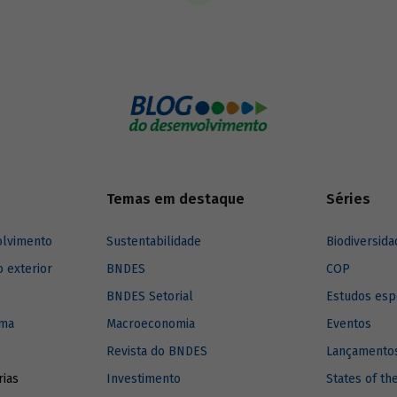
Alemanha (cooperativas Raiffeise
nta possíveis efeitos positivos
inspiraram a criação de instituiçõ
s da digitalização financeira,
similares em outras partes do m
ão especial à participação das
[Hollis e Sweetman (1998)].
Temas em destaque
Séries
olvimento
Sustentabilidade
Biodiversida
o exterior
BNDES
COP
BNDES Setorial
Estudos esp
ima
Macroeconomia
Eventos
Revista do BNDES
Lançamentos
rias
Investimento
States of th