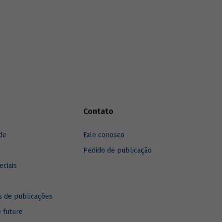
n), que
es
undo
Contato
de
Fale conosco
Pedido de publicação
eciais
 de publicações
e future