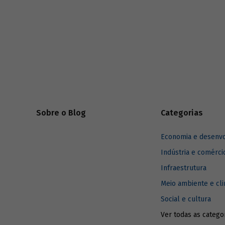
eram afiliadas a redes internacionais, tais
tema e apo
como: Acción Internacional, Banco
decorrente
Interamericano de Desenvolvimento (BID),
com atenç
Inter-American Foundation e Women’s
mulheres.
World Banking.
Sobre o Blog
Categorias
Economia e desenv
Indústria e comérci
Infraestrutura
Meio ambiente e cl
Social e cultura
Ver todas as catego