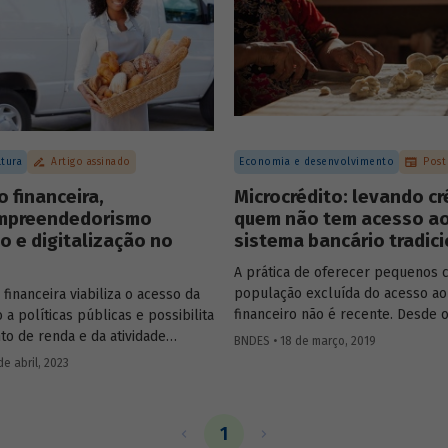
ltura
Artigo assinado
Economia e desenvolvimento
Post
o financeira,
Microcrédito: levando cr
mpreendedorismo
quem não tem acesso a
o e digitalização no
sistema bancário tradic
A prática de oferecer pequenos c
população excluída do acesso ao
 financeira viabiliza o acesso da
financeiro não é recente. Desde 
a políticas públicas e possibilita
XV, tem-se notícia da existência 
to de renda e da atividade
BNDES • 18 de março, 2019
de caridade na Inglaterra, criado
. No entanto, o acesso a serviços
e abril, 2023
intuito de fornecer empréstimos
s no Brasil enfrenta gargalos e
específicos, com reduzidas taxas 
esigualdades presentes na
No século XIX, surgiram os fund
 Este artigo, assinado por Helena
1
irlandeses e as cooperativas de c
faz um breve diagnóstico desse