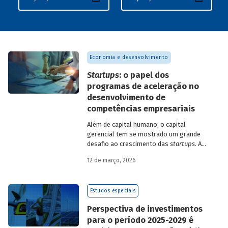
Economia e desenvolvimento
Startups
: o papel dos
programas de aceleração no
desenvolvimento de
competências empresariais
Além de capital humano, o capital
gerencial tem se mostrado um grande
desafio ao crescimento das
startups
. A
avaliação do BNDES Garagem demonstra
12 de março, 2026
como programas de aceleração têm
contribuído para a superação desse
desafio.
Estudos especiais
Perspectiva de investimentos
para o período 2025-2029 é