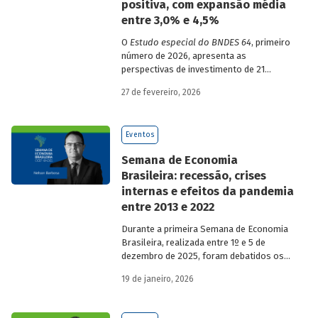
positiva, com expansão média
entre 3,0% e 4,5%
O
Estudo especial do BNDES 64
, primeiro
número de 2026, apresenta as
perspectivas de investimento de 21
setores da economia brasileira para o
27 de fevereiro, 2026
período de 2025 a 2029.
Eventos
Semana de Economia
Brasileira: recessão, crises
internas e efeitos da pandemia
entre 2013 e 2022
Durante a primeira Semana de Economia
Brasileira, realizada entre 1º e 5 de
dezembro de 2025, foram debatidos os
principais temas que marcaram a
19 de janeiro, 2026
economia do país nos últimos 40 anos,
com participação de acadêmicos e
economistas renomados.