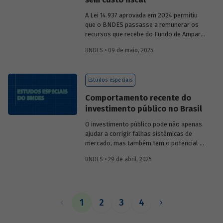
A Lei 14.937 aprovada em 2024 permitiu
que o BNDES passasse a remunerar os
recursos que recebe do Fundo de Amparo
ao Trabalhador (FAT) tanto pela Selic
BNDES • 09 de maio, 2025
quanto por taxas nominais prefixadas de
mercado. O
Estudo especial 47
analisa o
impacto dessa mudança na atratividade
Estudos especiais
do apoio do BNDES.
Comportamento recente do
investimento público no Brasil
O investimento público pode não apenas
ajudar a corrigir falhas sistêmicas de
mercado, mas também tem o potencial de
gerar externalidades positivas para a
BNDES • 29 de abril, 2025
economia, com efeitos multiplicadores e
aceleradores, bem como de coordenação.
O
Estudo especial do BNDES 46
dá um
panorama do comportamento agregado
do investi­mento público no Brasil nos
1
2
3
4
últimos anos, destacando sua
recuperação mais recente.