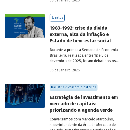
08 de janeiro, 2026
economia do país nos últimos 40 anos,
com participação de acadêmicos e
economistas renomados.
Eventos
1983-1992: crise da dívida
externa, alta da inflação e
Estado de bem-estar social
Durante a primeira Semana de Economia
Brasileira, realizada entre 1º e 5 de
dezembro de 2025, foram debatidos os
principais temas que marcaram a
06 de janeiro, 2026
economia do país nos últimos 40 anos,
com participação de acadêmicos e
economistas renomados.
Indústria e comércio exterior
Estratégia de investimento em
mercado de capitais:
priorizando a agenda verde
Conversamos com
Marcelo Marcolino,
superintendente da Área de Mercado de