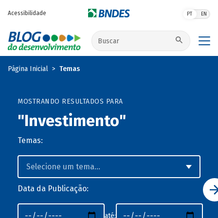
Pular para o conteúdo principal
Acessibilidade
PT
EN
Buscar no site
Página Inicial
Temas
MOSTRANDO RESULTADOS PARA
"Investimento"
Temas:
Data da Publicação:
até: