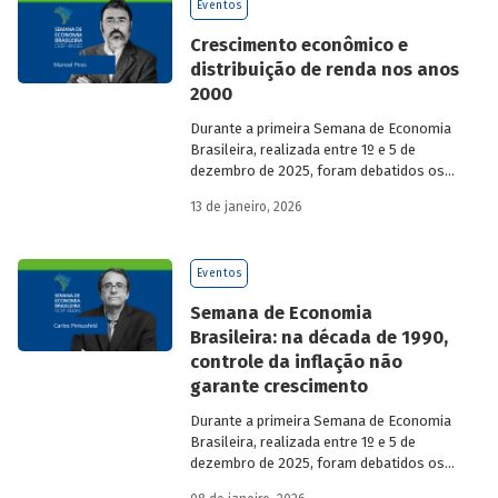
Eventos
Crescimento econômico e
distribuição de renda nos anos
2000
Durante a primeira Semana de Economia
Brasileira, realizada entre 1º e 5 de
dezembro de 2025, foram debatidos os
principais temas que marcaram a
13 de janeiro, 2026
economia do país nos últimos 40 anos,
com participação de acadêmicos e
economistas renomados.
Eventos
Semana de Economia
Brasileira: na década de 1990,
controle da inflação não
garante crescimento
Durante a primeira Semana de Economia
Brasileira, realizada entre 1º e 5 de
dezembro de 2025, foram debatidos os
principais temas que marcaram a