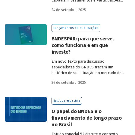
Capitais, Investimentos e Participações
do BNDES, e representantes de duas das
24 de setembro, 2025
novas empresas investidas pela
BNDESPAR – Vinicius Mazza, Diretor de
Finanças e Gente e Gestão da Santa Clara
Lançamentos de publicações
Agrociência Industrial, e Eduardo Couto,
CFO da Eve Air Mobility – sobre a
BNDESPAR: para que serve,
importância da atuação de bancos de
como funciona e em que
desenvolvimento no mercado de capitais,
investe?
a nova estratégia do BNDES e os planos
das investidas.
Em novo Texto para discussão,
especialistas do BNDES traçam um
histórico de sua atuação no mercado de
capitais, apontando a importância dessa
24 de setembro, 2025
atividade para o desenvolvimento e
explicando a nova estratégia de
investimentos da BNDESPAR.
Estudos especiais
O papel do BNDES e o
financiamento de longo prazo
no Brasil
Estudo especial 52 discute o contexto