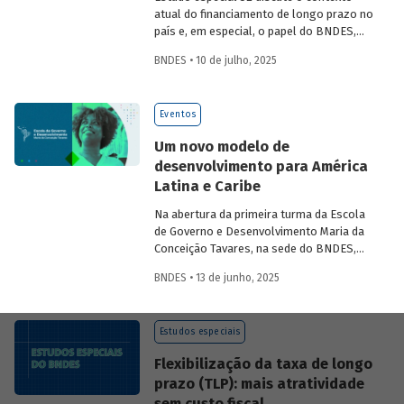
atual do financiamento de longo prazo no
país e, em especial, o papel do BNDES,
analisando seu posicionamento no
BNDES • 10 de julho, 2025
mercado de crédito e a evolução das
debêntures de infraestrutura no país.
Eventos
Um novo modelo de
desenvolvimento para América
Latina e Caribe
Na abertura da primeira turma da Escola
de Governo e Desenvolvimento Maria da
Conceição Tavares, na sede do BNDES,
Aloizio Mercadante, presidente do BNDES,
BNDES • 13 de junho, 2025
José Manuel Salazar-Xirinachs, Secretário
Executivo da Cepal e Esther Dweck,
Ministra de Gestão e Inovação para o
Estudos especiais
Setor Público debatarem um novo
modelo de desenvolvimento para a
Flexibilização da taxa de longo
região.
prazo (TLP): mais atratividade
sem custo fiscal