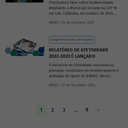
Precisamos falar sobre biodiversidade.
Ampliando a discussão iniciada na COP 16
em Cali, Colômbia, em outubro de 2024,
publicaremos uma série de posts
BNDES • 04 de fevereiro, 2025
(anteriormente divulgados sob forma de
newsletter
) sobre diversidade biológica,
os conceitos a ela relacionados, o
Lançamentos de publicações
contexto atual das discussões sobre o
tema e uma análise de como alguns
RELATÓRIO DE EFETIVIDADE
setores se relacionam com o assunto.
2022-2023 É LANÇADO
O Relatório de Efetividade consolida os
principais resultados do monitoramento e
avaliação do apoio do BNDES. Nesta
edição, são apresentados o desempenho
BNDES • 27 de dezembro, 2024
operacional, as entregas e os impactos
do apoio do Banco no biênio.
1
2
3
…
9