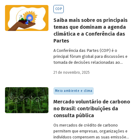
BNDES
divulgados ao longo de 2025.
COP
Saiba mais sobre os principais
temas que dominam a agenda
climática e a Conferência das
Partes
A Conferência das Partes (COP) é o
principal fórum global para discussões e
tomada de decisões relacionadas ao
enfrentamento da crise climática. Tendo
21 de novembro, 2025
em vista a urgência cada vez maior do
tema, o principal objetivo é garantir que
as discussões das mesas de negociações
Meio ambiente e clima
saiam do discurso e resultem em
compromissos, planos de ações e metas,
Mercado voluntário de carbono
com prazos e recursos definidos.
no Brasil: contribuições da
consulta pública
Os mercados de crédito de carbono
permitem que empresas, organizações e
indivíduos compensem as suas emissões