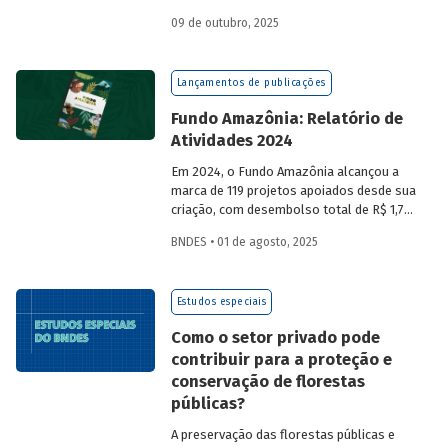
a partir da compra de créditos gerados
09 de outubro, 2025
por projetos de redução de emissões
e/ou de captura de carbono. O BNDES e o
MMA realizaram uma consulta pública
Lançamentos de publicações
sobre a certificação de carbono no
mercado voluntário do Brasil e reuniram
Fundo Amazônia: Relatório de
contribuições da sociedade civil,
Atividades 2024
especialistas e entidades do setor
visando avaliar os desafios e
Em 2024, o Fundo Amazônia alcançou a
oportunidades desse mercado. Conheça
marca de 119 projetos apoiados desde sua
os resultados.
criação, com desembolso total de R$ 1,76
bilhão. Informações detalhadas sobre
BNDES • 01 de agosto, 2025
sua atuação e os projetos estão reunidas
no relatório 2024.
Estudos especiais
Como o setor privado pode
contribuir para a proteção e
conservação de florestas
públicas?
A preservação das florestas públicas e