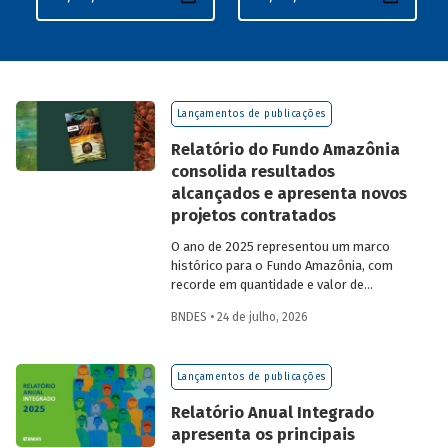
Lançamentos de publicações
Relatório do Fundo Amazônia
consolida resultados
alcançados e apresenta novos
projetos contratados
O ano de 2025 representou um marco
histórico para o Fundo Amazônia, com
recorde em quantidade e valor de
projetos aprovados, assim como em
BNDES • 24 de julho, 2026
desembolsos: foram 22 operações
aprovadas, no valor total de R$ 2,2
bilhões, além de R$ 387 milhões
Lançamentos de publicações
desembolsados. Ainda no período, foram
contratados 25 novos projetos.
Relatório Anual Integrado
apresenta os principais