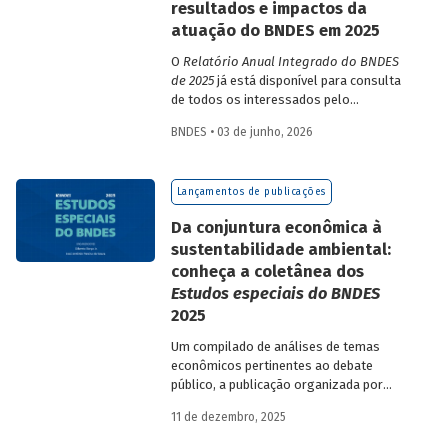
resultados e impactos da
atuação do BNDES em 2025
O
Relatório Anual Integrado do BNDES
de 2025
já está disponível para consulta
de todos os interessados pelo
desempenho do Banco, bem como por
BNDES • 03 de junho, 2026
sua prestação de contas. O documento
apresenta as ações realizadas, os
principais resultados, os impactos de sua
Lançamentos de publicações
atuação no ano, e mostra como o BNDES
permanece crescendo de forma
Da conjuntura econômica à
consistente e sólida, mesmo diante de
sustentabilidade ambiental:
cenários desafiadores.
conheça a coletânea dos
Estudos especiais do BNDES
2025
Um compilado de análises de temas
econômicos pertinentes ao debate
público, a publicação organizada por
Gilberto Borça e José Antônio Pereira de
11 de dezembro, 2025
Souza, economistas do BNDES, reúne 25
textos da série
Estudos especiais do