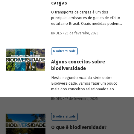
cargas
economia verde e aos investimentos de
longo prazo.
O transporte de cargas é um dos
principais emissores de gases de efeito
estufa no Brasil. Quais medidas podem
ser adotadas para reduzir seu impacto
BNDES • 25 de fevereiro, 2025
ambiental? Confira as estratégias que
podem tornar o setor mais sustentável.
Biodiversidade
Alguns conceitos sobre
biodiversidade
Neste segundo
post
da série sobre
Biodiversidade, vamos falar um pouco
mais dos conceitos relacionados ao
tema, como natureza, bioma, serviços
BNDES • 17 de fevereiro, 2025
ecossistêmicos, entre outros.
Biodiversidade
O que é biodiversidade?