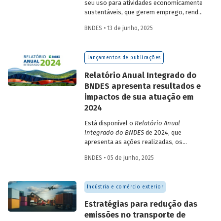
seu uso para atividades economicamente
sustentáveis, que gerem emprego, renda
e desenvolvimento para a população que
BNDES • 13 de junho, 2025
vive nessas regiões, não são excludentes.
O
Estudo Especial do BNDES 50
trata do
desafio para a gestão e preservação das
Lançamentos de publicações
florestas e da possibilidade de utilização
de instrumentos de parceria com o setor
Relatório Anual Integrado do
privado para viabilizar o desenvolvimento
BNDES apresenta resultados e
sustentável nessas regiões.
impactos de sua atuação em
2024
Está disponível o
Relatório Anual
Integrado do BNDES
de 2024, que
apresenta as ações realizadas, os
principais resultados e os impactos de
BNDES • 05 de junho, 2025
sua atuação no ano passado. O
documento mostra como o Banco
contribuiu com a retomada do
Indústria e comércio exterior
crescimento do país, tendo se fortalecido
como grande vetor da
Estratégias para redução das
neoindustrialização e do fomento à
emissões no transporte de
inovação, à transição energética, à