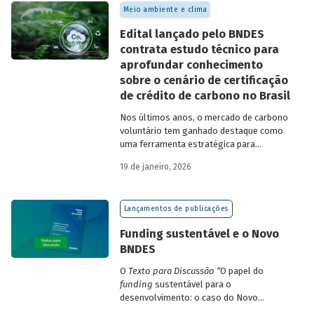
Meio ambiente e clima
Edital lançado pelo BNDES
contrata estudo técnico para
aprofundar conhecimento
sobre o cenário de certificação
de crédito de carbono no Brasil
Nos últimos anos, o mercado de carbono
voluntário tem ganhado destaque como
uma ferramenta estratégica para
empresas que buscam reduzir sua pegada
19 de janeiro, 2026
de carbono e demonstrar compromisso
climático.
Lançamentos de publicações
Funding sustentável e o Novo
BNDES
O
Texto para Discussão
“
O papel do
funding
sustentável para o
desenvolvimento: o caso do Novo
BNDES
”
, de autoria de João Emboava Vaz,