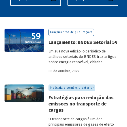
Lançamentos de publicações
Lançamento: BNDES Setorial 59
Em sua nova edição, o periódico de
análises setoriais do BNDES traz artigos
sobre energia renovável, cidades
resilientes, gestão de resíduos sólidos
08 de outubro, 2025
urbanos (RSU) e exportação.
Indústria e comércio exterior
Estratégias para redução das
emissões no transporte de
cargas
O transporte de cargas é um dos
principais emissores de gases de efeito