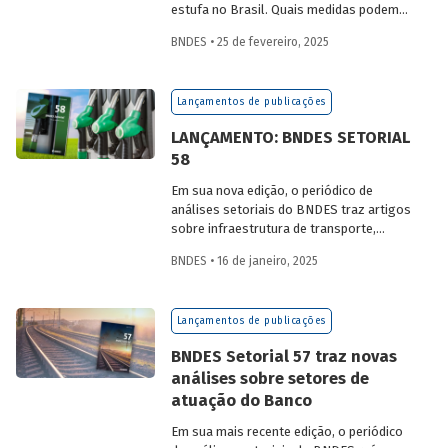
estufa no Brasil. Quais medidas podem
ser adotadas para reduzir seu impacto
BNDES • 25 de fevereiro, 2025
ambiental? Confira as estratégias que
podem tornar o setor mais sustentável.
Lançamentos de publicações
LANÇAMENTO: BNDES SETORIAL
58
Em sua nova edição, o periódico de
análises setoriais do BNDES traz artigos
sobre infraestrutura de transporte,
mobilidade urbana, combustíveis
BNDES • 16 de janeiro, 2025
sustentáveis, mercado de aeronaves,
saúde e agroindústria.
Lançamentos de publicações
BNDES Setorial 57 traz novas
análises sobre setores de
atuação do Banco
Em sua mais recente edição, o periódico