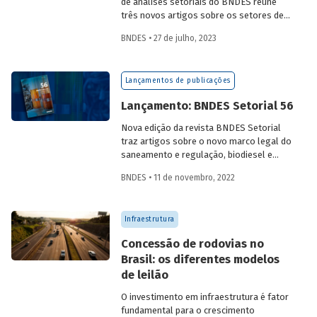
de análises setoriais do BNDES reúne
três novos artigos sobre os setores de
logística, agroindústria e aeroespaço e
BNDES • 27 de julho, 2023
defesa. Saiba mais e acesse os estudos
da edição 57.
Lançamentos de publicações
Lançamento: BNDES Setorial 56
Nova edição da revista BNDES Setorial
traz artigos sobre o novo marco legal do
saneamento e regulação, biodiesel e
diesel verde no Brasil, e o papel do
BNDES • 11 de novembro, 2022
leasing
de aeronaves no setor de
aviação.
Infraestrutura
Concessão de rodovias no
Brasil: os diferentes modelos
de leilão
O investimento em infraestrutura é fator
fundamental para o crescimento