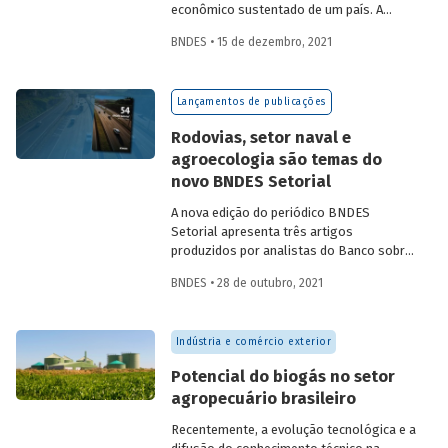
econômico sustentado de um país. A
partir da década de 1990, no Brasil, as
BNDES • 15 de dezembro, 2021
concessões rodoviárias começaram a ser
utilizadas para reduzir a despesa pública,
sem comprometer os investimentos no
Lançamentos de publicações
setor. Saiba mais sobre os diferentes
modelos de leilão adotados nas
Rodovias, setor naval e
concessões de rodovias realizadas no
agroecologia são temas do
país.
novo BNDES Setorial
A nova edição do periódico BNDES
Setorial apresenta três artigos
produzidos por analistas do Banco sobre
concessões rodoviárias, indústria naval e
BNDES • 28 de outubro, 2021
agroecologia, importantes áreas do
desenvolvimento brasileiro. Saiba mais
sobre os artigos e confira a publicação
Indústria e comércio exterior
completa.
Potencial do biogás no setor
agropecuário brasileiro
Recentemente, a evolução tecnológica e a