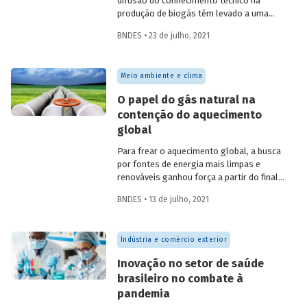
difusão do conhecimento técnico na
produção de biogás têm levado a uma
rápida expansão no número de plantas
BNDES • 23 de julho, 2021
em operação e no volume produzido no
país. Esse crescimento, contudo, ainda é
tímido diante do potencial de geração que
Meio ambiente e clima
um país com um agronegócio tão
desenvolvido pode atingir. Entenda como
O papel do gás natural na
resíduos e efluentes das diferentes
contenção do aquecimento
atividades agropecuárias podem
global
contribuir para ampliar a geração de
biogás no setor.
Para frear o aquecimento global, a busca
por fontes de energia mais limpas e
renováveis ganhou força a partir do final
do século XX, contribuindo para o esforço
BNDES • 13 de julho, 2021
mundial de redução das emissões de CO
.
2
Em um contexto em que a demanda
energética segue crescendo, o gás
Indústria e comércio exterior
natural desponta como combustível
capaz de apoiar a transição para a
Inovação no setor de saúde
economia de baixo carbono, aproveitando
brasileiro no combate à
a infraestrutura já existente com menor
pandemia
impacto ambiental do que outros