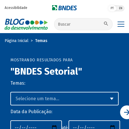
Pular para o conteúdo principal
Acessibilidade
PT
EN
Buscar no site
Página Inicial
Temas
MOSTRANDO RESULTADOS PARA
"BNDES Setorial"
Temas:
Data da Publicação:
até: