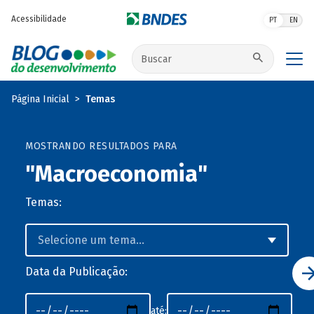
Pular para o conteúdo principal
Acessibilidade
PT
EN
Buscar no site
Página Inicial
Temas
MOSTRANDO RESULTADOS PARA
"Macroeconomia"
Temas:
Data da Publicação:
até: