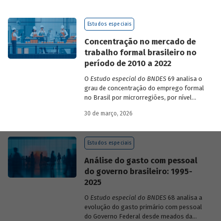
de 2023 a 2026, que analisam as
pesquisas de avaliação dos riscos
Estudos especiais
mundiais para o ano em curso e para dois
e dez anos à frente.
Concentração no mercado de
trabalho formal brasileiro no
período de 2010 a 2022
O
Estudo especial do BNDES
69 analisa o
grau de concentração do emprego formal
no Brasil por microrregiões, por nível
educacional dos trabalhadores e por
30 de março, 2026
setores, entre 2010 e 2022.
Estudos especiais
Análise do gasto com pessoal
do governo brasileiro: 1995-
2025
O
Estudo especial do BNDES
68 analisa a
evolução do gasto primário com pessoal
do Governo Federal desde meados da