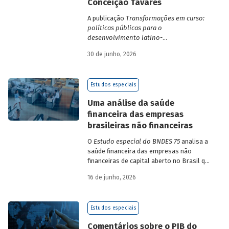
Conceição Tavares
A publicação
Transformações em curso:
políticas públicas para o
desenvolvimento latino-
americano
compila trabalhos da 1ª edição
30 de junho, 2026
da Escola de Governo e Desenvolvimento
Maria da Conceição Tavares.
Estudos especiais
Uma análise da saúde
financeira das empresas
brasileiras não financeiras
O
Estudo especial do BNDES 75
analisa a
saúde financeira das empresas não
financeiras de capital aberto no Brasil que
apresentaram negociação em bolsa de
16 de junho, 2026
valores. Para isso, parte de uma amostra
de 265 empresas – excluindo-se o setor
de finanças e seguros – e de quatro
Estudos especiais
dimensões: lucratividade, solvência,
endividamento e alavancagem.
Comentários sobre o PIB do