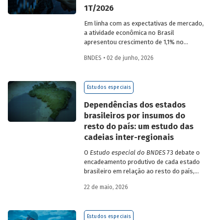
1T/2026
Em linha com as expectativas de mercado,
a atividade econômica no Brasil
apresentou crescimento de 1,1% no
1T/2026 na comparação com o trimestre
BNDES • 02 de junho, 2026
imediatamente anterior, na série ajustada
sazonalmente. Confira uma análise
detalhada e uma previsão para os
Estudos especiais
próximos meses no
Estudo especial do
BNDES 74.
Dependências dos estados
brasileiros por insumos do
resto do país: um estudo das
cadeias inter-regionais
O
Estudo especial do BNDES
73 debate o
encadeamento produtivo de cada estado
brasileiro em relação ao resto do país,
analisando seu nível de dependência e
22 de maio, 2026
quanto o estímulo a um estado ou setor
econômico pode gerar de demanda para
os demais. Para isso usa uma
Estudos especiais
metodologia de construção de matrizes