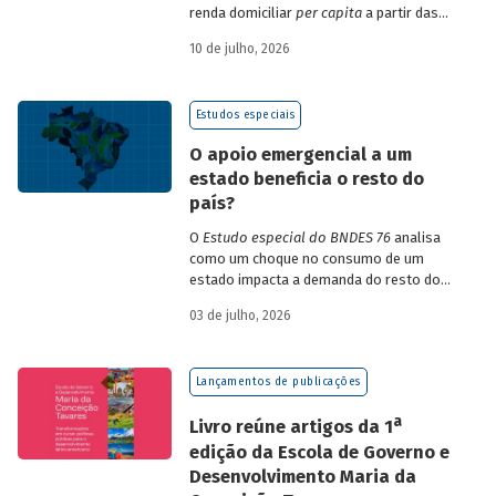
renda domiciliar
per capita
a partir das
estruturas de consumo da POF 2017-2018
10 de julho, 2026
associadas às variações de preços dos
itens que compõem o IPCA. Emprega
ainda os microdados da Pnad Contínua
Estudos especiais
para analisar a evolução da renda dos
decis durante o período.
O apoio emergencial a um
estado beneficia o resto do
país?
O
Estudo especial do BNDES 76
analisa
como um choque no consumo de um
estado impacta a demanda do resto do
país, usando como exemplo o caso do Rio
03 de julho, 2026
Grande do Sul.
Lançamentos de publicações
a
Livro reúne artigos da 1
edição da Escola de Governo e
Desenvolvimento Maria da