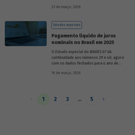
década de 1990, destacando sua dinâmica
23 de março, 2026
durante esse período e as mudanças
recentes em sua composição.
Estudos especiais
Pagamento líquido de juros
nominais no Brasil em 2025
O
Estudo especial do BNDES 67
dá
continuidade aos números 29 e 40, agora
com os dados fechados para o ano de
2025.
16 de março, 2026
1
2
3
…
5