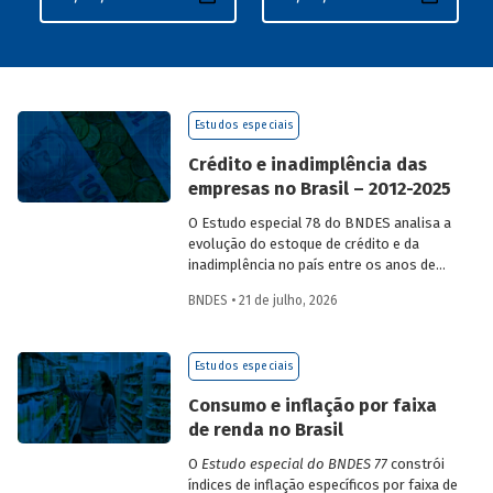
Estudos especiais
Crédito e inadimplência das
empresas no Brasil – 2012-2025
O Estudo especial 78 do BNDES analisa a
evolução do estoque de crédito e da
inadimplência no país entre os anos de
2012 e 2025, explorando dois recortes
BNDES • 21 de julho, 2026
analíticos complementares: o porte da
empresa e o setor de atividade
econômica.
Estudos especiais
Consumo e inflação por faixa
de renda no Brasil
O
Estudo especial do BNDES 77
constrói
índices de inflação específicos por faixa de