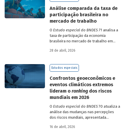
de insumo-produto estaduais.
Análise comparada da taxa de
participação brasileira no
mercado de trabalho
O
Estudo especial do BNDES 71
analisa a
taxa de participação da economia
brasileira no mercado de trabalho em
comparação com uma amostra de 15
28 de abril, 2026
países de diferentes continentes e
estruturas etárias e econômicas
distintas.
Estudos especiais
Confrontos geoeconômicos e
eventos climáticos extremos
lideram o
ranking
dos riscos
mundiais em 2026
O
Estudo especial do BNDES
70 atualiza a
análise das mudanças nas percepções
dos riscos mundiais, apresentada
previamente na edição 54/2025, a partir
16 de abril, 2026
dos relatórios Global Risks Report (GRR)