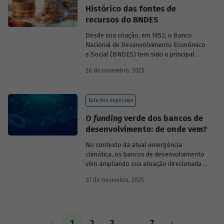
Histórico das fontes de
recursos do BNDES
Desde sua criação, em 1952, o Banco
Nacional de Desenvolvimento Econômico
e Social (BNDES) tem sido o principal
financiador do desenvolvimento
26 de novembro, 2025
brasileiro, ocupando um espaço central
na economia do país, principalmente em
momentos de crise, como as de 2008 e
Estudos especiais
da Covid-19, e no combate à emergência
climática. Para exercer esse papel, no
O
funding
verde dos bancos de
entanto, são necessárias sólidas fontes
desenvolvimento: de onde vem?
de recursos.
No contexto da atual emergência
climática, os bancos de desenvolvimento
vêm ampliando sua atuação direcionada à
descarbonização e preservação ambiental
07 de novembro, 2025
e, consequentemente, buscado novas
fontes de recursos para esse fim. O
Estudo especial do BNDES 61
analisa de
onde vem o
funding
verde dos principais
bancos de desenvolvimento, comparando
1
2
3
…
7