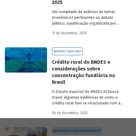
2025
Um compilado de análises de temas
econômicos pertinentes ao debate
público, a publicação organizada por
Gilberto Borça e José Antônio Pereira de
11 de dezembro, 2025
Souza, economistas do BNDES, reúne 25
textos da série
Estudos especiais do
BNDES
divulgados ao longo de 2025.
Estudos especiais
Crédito rural do BNDES e
considerações sobre
concentração fundiária no
Brasil
O
Estudo especial do BNDES 62
busca
trazer algumas evidências de como o
crédito rural tem se relacionado com a
concentração de terras no país e qual o
04 de dezembro, 2025
papel desempenhado pelo BNDES.
Economia e desenvolvimento