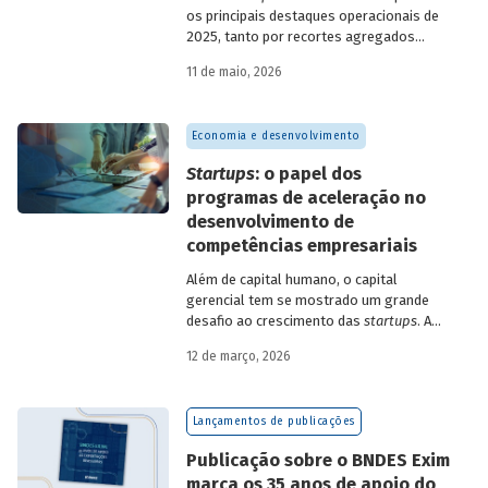
os principais destaques operacionais de
2025, tanto por recortes agregados
quanto em relação a atuações mais
11 de maio, 2026
específicas do Banco.
Economia e desenvolvimento
Startups
: o papel dos
programas de aceleração no
desenvolvimento de
competências empresariais
Além de capital humano, o capital
gerencial tem se mostrado um grande
desafio ao crescimento das
startups
. A
avaliação do BNDES Garagem demonstra
12 de março, 2026
como programas de aceleração têm
contribuído para a superação desse
desafio.
Lançamentos de publicações
Publicação sobre o BNDES Exim
marca os 35 anos de apoio do