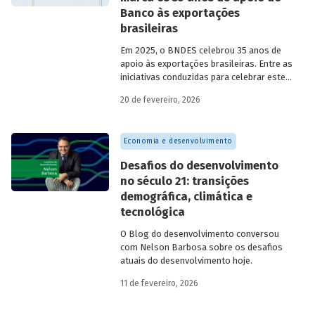
Banco às exportações
brasileiras
Em 2025, o BNDES celebrou 35 anos de
apoio às exportações brasileiras. Entre as
iniciativas conduzidas para celebrar este
marco, relevante tanto para a instituição
20 de fevereiro, 2026
quanto para a história do
desenvolvimento econômico e social do
Brasil, está o lançamento da publicação
Economia e desenvolvimento
“BNDES Exim: 35 anos de apoio às
exportações brasileiras”.
Desafios do desenvolvimento
no século 21: transições
demográfica, climática e
tecnológica
O Blog do desenvolvimento conversou
com Nelson Barbosa sobre os desafios
atuais do desenvolvimento hoje.
11 de fevereiro, 2026