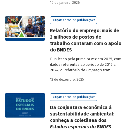
16 de janeiro, 2026
analisa a estratégia de diversificação das
fontes de recursos adotada pelo BNDES
diante dos atuais desafios de
Lançamentos de publicações
sustentabilidade social, ambiental e
climática.
Relatório do emprego: mais de
2 milhões de postos de
trabalho contaram com o apoio
do BNDES
Publicado pela primeira vez em 2025, com
dados referentes ao período de 2019 a
2024, o
Relatório do Emprego
traz
resultados relativos às contribuições da
12 de dezembro, 2025
atuação do Banco sobre o mercado de
trabalho, especificamente sobre os
empregos da economia.
Lançamentos de publicações
Da conjuntura econômica à
sustentabilidade ambiental:
conheça a coletânea dos
Estudos especiais do BNDES