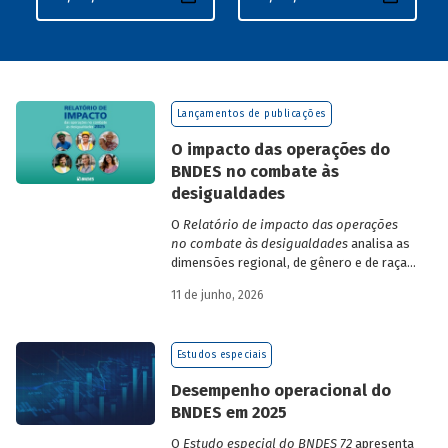
Lançamentos de publicações
O impacto das operações do
BNDES no combate às
desigualdades
O
Relatório de impacto das operações
no combate às desigualdades
analisa as
dimensões regional, de gênero e de raça,
que contribuem para a elevada
11 de junho, 2026
desigualdade de renda no Brasil, no
contexto das operações de crédito do
BNDES.
Estudos especiais
Desempenho operacional do
BNDES em 2025
O
Estudo especial do BNDES 72
apresenta