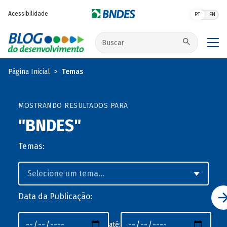
Pular para o conteúdo principal
Acessibilidade
PT
EN
Buscar no site
Página Inicial
Temas
MOSTRANDO RESULTADOS PARA
"BNDES"
Temas:
Data da Publicação:
até: