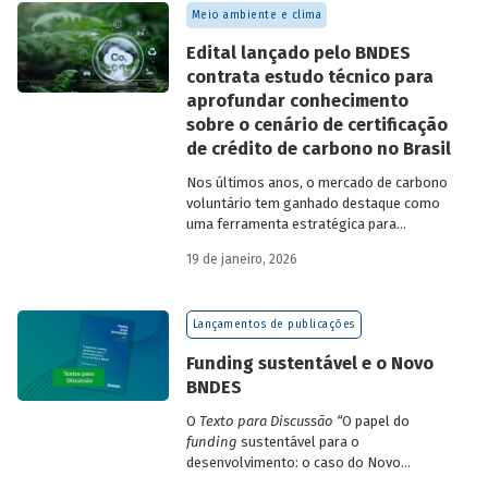
Meio ambiente e clima
Edital lançado pelo BNDES
contrata estudo técnico para
aprofundar conhecimento
sobre o cenário de certificação
de crédito de carbono no Brasil
Nos últimos anos, o mercado de carbono
voluntário tem ganhado destaque como
uma ferramenta estratégica para
empresas que buscam reduzir sua pegada
19 de janeiro, 2026
de carbono e demonstrar compromisso
climático.
Lançamentos de publicações
Funding sustentável e o Novo
BNDES
O
Texto para Discussão
“
O papel do
funding
sustentável para o
desenvolvimento: o caso do Novo
BNDES
”
, de autoria de João Emboava Vaz,