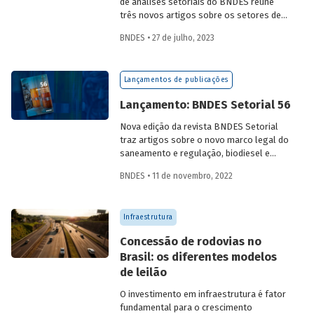
de análises setoriais do BNDES reúne
três novos artigos sobre os setores de
logística, agroindústria e aeroespaço e
BNDES • 27 de julho, 2023
defesa. Saiba mais e acesse os estudos
da edição 57.
Lançamentos de publicações
Lançamento: BNDES Setorial 56
Nova edição da revista BNDES Setorial
traz artigos sobre o novo marco legal do
saneamento e regulação, biodiesel e
diesel verde no Brasil, e o papel do
BNDES • 11 de novembro, 2022
leasing
de aeronaves no setor de
aviação.
Infraestrutura
Concessão de rodovias no
Brasil: os diferentes modelos
de leilão
O investimento em infraestrutura é fator
fundamental para o crescimento