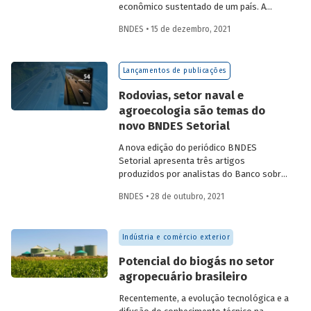
econômico sustentado de um país. A
partir da década de 1990, no Brasil, as
BNDES • 15 de dezembro, 2021
concessões rodoviárias começaram a ser
utilizadas para reduzir a despesa pública,
sem comprometer os investimentos no
Lançamentos de publicações
setor. Saiba mais sobre os diferentes
modelos de leilão adotados nas
Rodovias, setor naval e
concessões de rodovias realizadas no
agroecologia são temas do
país.
novo BNDES Setorial
A nova edição do periódico BNDES
Setorial apresenta três artigos
produzidos por analistas do Banco sobre
concessões rodoviárias, indústria naval e
BNDES • 28 de outubro, 2021
agroecologia, importantes áreas do
desenvolvimento brasileiro. Saiba mais
sobre os artigos e confira a publicação
Indústria e comércio exterior
completa.
Potencial do biogás no setor
agropecuário brasileiro
Recentemente, a evolução tecnológica e a