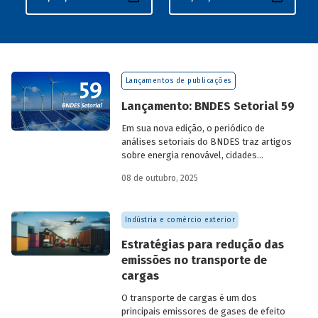
Lançamentos de publicações
Lançamento: BNDES Setorial 59
Em sua nova edição, o periódico de
análises setoriais do BNDES traz artigos
sobre energia renovável, cidades
resilientes, gestão de resíduos sólidos
08 de outubro, 2025
urbanos (RSU) e exportação.
Indústria e comércio exterior
Estratégias para redução das
emissões no transporte de
cargas
O transporte de cargas é um dos
principais emissores de gases de efeito