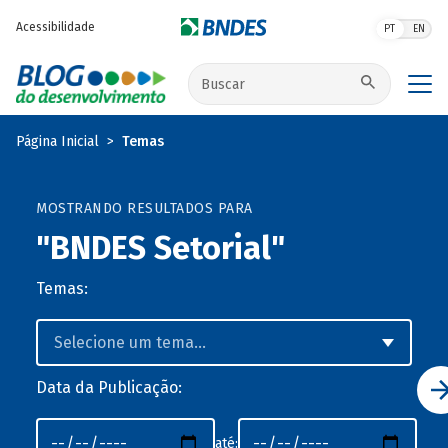
Pular para o conteúdo principal
Acessibilidade
PT
EN
Buscar no site
Página Inicial
Temas
MOSTRANDO RESULTADOS PARA
"BNDES Setorial"
Temas:
Data da Publicação:
até: