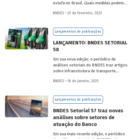
estufa no Brasil. Quais medidas podem
ser adotadas para reduzir seu impacto
BNDES • 25 de fevereiro, 2025
ambiental? Confira as estratégias que
podem tornar o setor mais sustentável.
Lançamentos de publicações
LANÇAMENTO: BNDES SETORIAL
58
Em sua nova edição, o periódico de
análises setoriais do BNDES traz artigos
sobre infraestrutura de transporte,
mobilidade urbana, combustíveis
BNDES • 16 de janeiro, 2025
sustentáveis, mercado de aeronaves,
saúde e agroindústria.
Lançamentos de publicações
BNDES Setorial 57 traz novas
análises sobre setores de
atuação do Banco
Em sua mais recente edição, o periódico