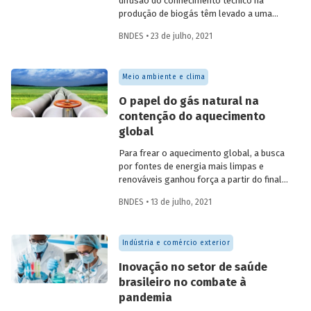
difusão do conhecimento técnico na
produção de biogás têm levado a uma
rápida expansão no número de plantas
BNDES • 23 de julho, 2021
em operação e no volume produzido no
país. Esse crescimento, contudo, ainda é
tímido diante do potencial de geração que
Meio ambiente e clima
um país com um agronegócio tão
desenvolvido pode atingir. Entenda como
O papel do gás natural na
resíduos e efluentes das diferentes
contenção do aquecimento
atividades agropecuárias podem
global
contribuir para ampliar a geração de
biogás no setor.
Para frear o aquecimento global, a busca
por fontes de energia mais limpas e
renováveis ganhou força a partir do final
do século XX, contribuindo para o esforço
BNDES • 13 de julho, 2021
mundial de redução das emissões de CO
.
2
Em um contexto em que a demanda
energética segue crescendo, o gás
Indústria e comércio exterior
natural desponta como combustível
capaz de apoiar a transição para a
Inovação no setor de saúde
economia de baixo carbono, aproveitando
brasileiro no combate à
a infraestrutura já existente com menor
pandemia
impacto ambiental do que outros