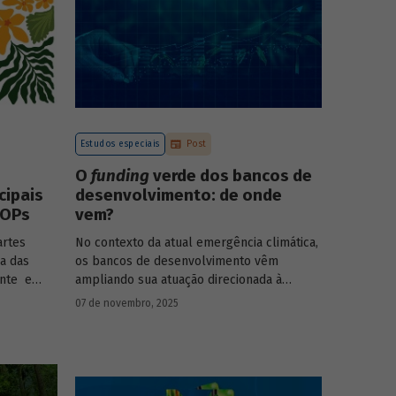
Estudos especiais
Post
O
funding
verde dos bancos de
cipais
desenvolvimento: de onde
COPs
vem?
artes
No contexto da atual emergência climática,
a das
os bancos de desenvolvimento vêm
ente e
ampliando sua atuação direcionada à
ês United
descarbonização e preservação ambiental
07 de novembro, 2025
ent and
e, consequentemente, buscado novas
 Rio de
fontes de recursos para esse fim. O
Estudo
ida como
especial do BNDES 61
analisa de onde vem o
sião,
funding
verde dos principais bancos de
íderes
desenvolvimento, comparando o BNDES