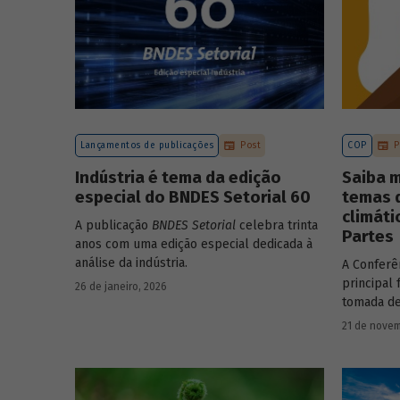
Lançamentos de publicações
Post
COP
P
Indústria é tema da edição
Saiba m
especial do BNDES Setorial 60
temas 
climáti
A publicação
BNDES Setorial
celebra trinta
Partes
anos com uma edição especial dedicada à
análise da indústria.
A Conferê
principal
26 de janeiro, 2026
tomada de
enfrentam
21 de novem
vista a ur
principal 
discussõe
saiam do 