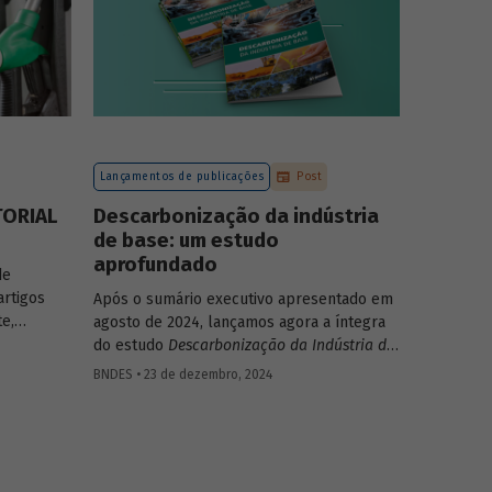
de logística e de mobilidade urbana nesse
contexto, em uma discussão que engloba
r visando
infraestrutura, neoindustrialização e
des desse
economia de baixo carbono
simultaneamente.
Lançamentos de publicações
Post
TORIAL
Descarbonização da indústria
de base: um estudo
aprofundado
de
artigos
Após o sumário executivo apresentado em
te,
agosto de 2024, lançamos agora a íntegra
do estudo
Descarbonização da Indústria de
ves, saúde
Base
, com panorama abrangente de cada
BNDES • 23 de dezembro, 2024
setor da indústria de base, cenários
climáticos para a economia brasileira e as
políticas públicas necessárias para
alcançá-los, potenciais contribuições da
indústria de base para uma economia de