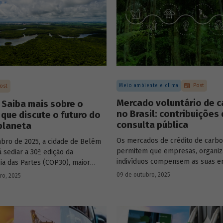
políticos, diplomatas, cientistas, 
sos, planos de ações e metas,
e organizações da sociedade civil
s e recursos definidos.
discutiram o impacto das atividad
socioeconômicas para o meio amb
Como principal resultado, os paí
participantes reconheceram os g
riscos de um modelo socioeconô
predatório e excludente.
Meio ambiente e clima
Post
ost
Mercado voluntário de 
Saiba mais sobre o
no Brasil: contribuições
que discute o futuro do
consulta pública
planeta
Os mercados de crédito de carb
ro de 2025, a cidade de Belém
permitem que empresas, organiz
á sediar a 30ª edição da
indivíduos compensem as suas e
ia das Partes (COP30), maior
partir da compra de créditos ger
ganizado pela Organização das
09 de outubro, 2025
ro, 2025
projetos de redução de emissões
idas (ONU) para discussões e
captura de carbono. O BNDES e 
es sobre as mudanças climáticas
realizaram uma consulta pública
.
certificação de carbono no merc