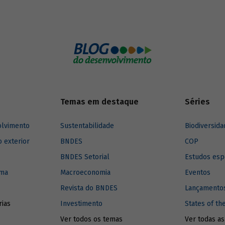
e precisam ser tomados para
os esse objetivo.
Temas em destaque
Séries
olvimento
Sustentabilidade
Biodiversida
o exterior
BNDES
COP
BNDES Setorial
Estudos esp
ima
Macroeconomia
Eventos
Revista do BNDES
Lançamentos
rias
Investimento
States of th
Ver todos os temas
Ver todas as