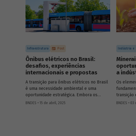
Infraestrutura
Post
Indústria e
Ônibus elétricos no Brasil:
Minerai
desafios, experiências
oportun
internacionais e propostas
a indús
A transição para ônibus elétricos no Brasil
Os elemen
é uma necessidade ambiental e uma
fundament
oportunidade estratégica. Embora os
transição 
desafios sejam significativos, experiências
os recurs
BNDES • 15 de abril, 2025
BNDES • 03 d
internacionais comprovam que soluções
desponta
inovadoras e políticas públicas robustas
Conversa
podem acelerar essa transformação.
Karayann
de terras 
entender 