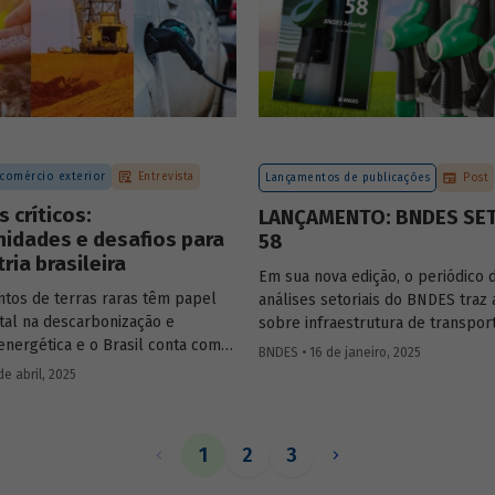
voluntário do Brasil e reuniram
contribuições da sociedade civil,
especialistas e entidades do seto
avaliar os desafios e oportunida
mercado. Conheça os resultados.
 comércio exterior
Entrevista
Lançamentos de publicações
Post
s críticos:
LANÇAMENTO: BNDES SE
idades e desafios para
58
tria brasileira
Em sua nova edição, o periódico 
tos de terras raras têm papel
análises setoriais do BNDES traz 
al na descarbonização e
sobre infraestrutura de transpor
energética e o Brasil conta com
mobilidade urbana, combustíveis
BNDES • 16 de janeiro, 2025
os naturais necessários para
sustentáveis, mercado de aerona
e abril, 2025
r como
player
nesse setor.
e agroindústria.
mos com
Constantine
opoulos
, especialista na indústria
1
2
3
raras e minerais críticos, para
o potencial do Brasil e alguns