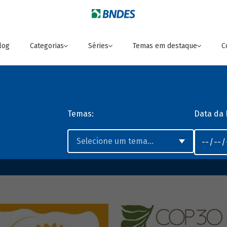
log
Categorias
Séries
Temas em destaque
C
Temas:
Data da 