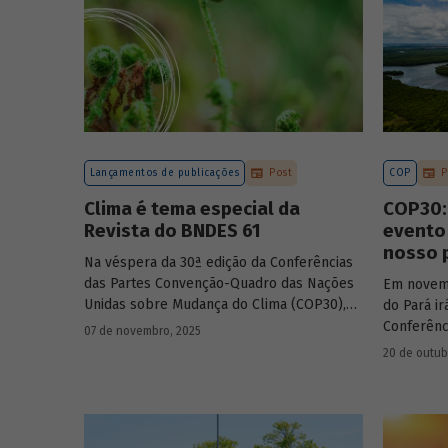
compromis
com prazo
Lançamentos de publicações
Post
COP
P
Clima é tema especial da
COP30: 
Revista do BNDES 61
evento 
nosso 
Na véspera da 30ª edição da Conferências
das Partes Convenção-Quadro das Nações
Em novemb
Unidas sobre Mudança do Clima (COP30),
do Pará ir
em Belém, o BNDES lança a edição 61 da
Conferênc
07 de novembro, 2025
Revista do BNDES.
evento or
20 de outub
Nações Un
negociaçõ
no mundo