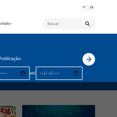
PT
EN
Buscar no site
ontato
Publicação:
até: