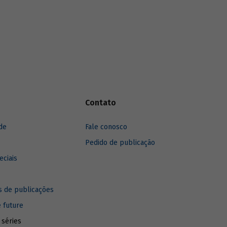
baixo carbono e estratégias transversais
de descarbonização, aplicáveis a seus
diversos setores.
Contato
de
Fale conosco
Pedido de publicação
eciais
 de publicações
e future
 séries