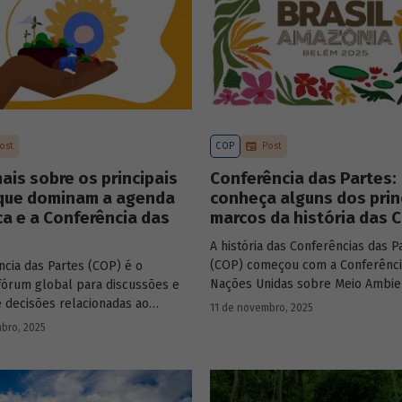
ost
COP
Post
ais sobre os principais
Conferência das Partes:
que dominam a agenda
conheça alguns dos prin
ca e a Conferência das
marcos da história das 
A história das Conferências das P
(COP) começou com a Conferênci
ncia das Partes (COP) é o
Nações Unidas sobre Meio Ambi
 fórum global para discussões e
Desenvolvimento (Unced, do ingl
 decisões relacionadas ao
11 de novembro, 2025
Nations Conference on Environm
ento da crise climática. Tendo em
bro, 2025
Development), que aconteceu no
gência cada vez maior do tema, o
Janeiro, em 1992, e ficou conhec
objetivo é garantir que as
Rio-92 ou Cúpula da Terra. Na oca
s das mesas de negociações
representantes de 179 países – l
discurso e resultem em