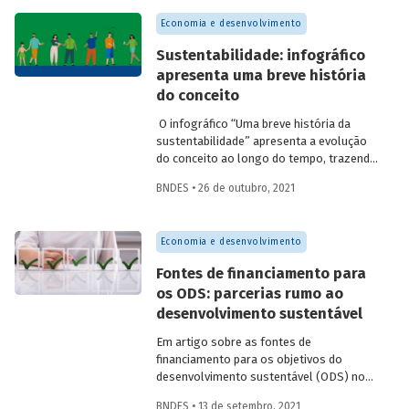
da produção de resíduos. Confira um
Economia e desenvolvimento
resumo do estudo produzido por
analistas do BNDES, que é parte de
Sustentabilidade: infográfico
publicação sobre economia circular a ser
apresenta uma breve história
lançada em fevereiro.
do conceito
O infográfico “Uma breve história da
sustentabilidade” apresenta a evolução
do conceito ao longo do tempo, trazendo
informações sobre os principais marcos
BNDES • 26 de outubro, 2021
no esforço global em prol do
desenvolvimento sustentável.
Economia e desenvolvimento
Fontes de financiamento para
os ODS: parcerias rumo ao
desenvolvimento sustentável
Em artigo sobre as fontes de
financiamento para os objetivos do
desenvolvimento sustentável (ODS) no
Brasil, Carlos Eduardo Frickmann Young
BNDES • 13 de setembro, 2021