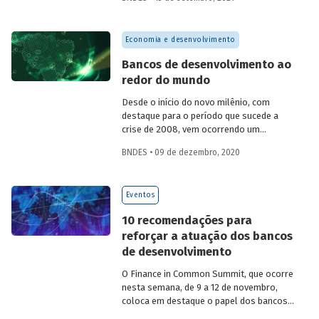
(UFRJ) e Bianca Scarpeline de Castro
(UFRRJ) analisam quais são os principais
provedores e tomadores de recursos
Economia e desenvolvimento
relacionados aos ODS e quais são os
objetivos que mais recebem
Bancos de desenvolvimento ao
financiamento, destacando a importância
redor do mundo
da coordenação entre os diferentes
financiadores e o papel do BNDES nessa
Desde o início do novo milênio, com
empreitada.
destaque para o período que sucede a
crise de 2008, vem ocorrendo um
renascimento dos bancos de
BNDES • 09 de dezembro, 2020
desenvolvimento (BD) como
instrumentos relevantes de política
econômica. Em sintonia com essa
Eventos
tendência e buscando preencher a
necessidade de dados sobre a atuação
10 recomendações para
dessas instituições, o Inse e a
reforçar a atuação dos bancos
AFD desenvolveram em colaboração uma
de desenvolvimento
ampla e inédita base de dados sobre o
tema. Leia o artigo e veja como essas
O Finance in Common Summit, que ocorre
instituições estão distribuídas pelo
nesta semana, de 9 a 12 de novembro,
mundo, em que áreas atuam e de que
coloca em destaque o papel dos bancos
forma contribuem para a promoção dos
públicos de desenvolvimento (BDs) na
ODS da ONU.