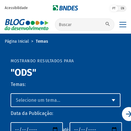
Pular para o conteúdo principal
Acessibilidade
PT
EN
Buscar no site
Página Inicial
Temas
MOSTRANDO RESULTADOS PARA
"ODS"
Temas:
Data da Publicação:
até: