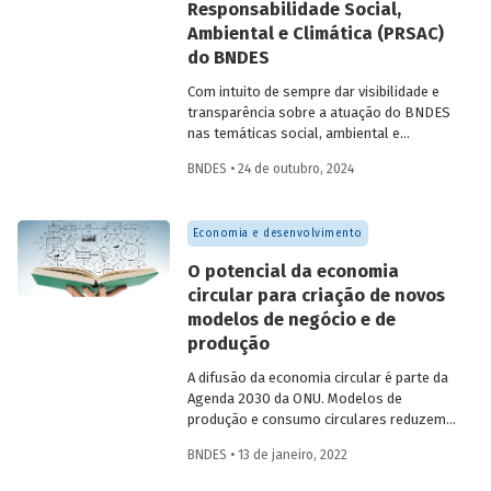
Responsabilidade Social,
Biológica de Kunming-Montreal, em
especial aqueles estabelecidos na
Ambiental e Climática (PRSAC)
Estratégia e Plano de Ação Nacional para
do BNDES
Biodiversidade.
Com intuito de sempre dar visibilidade e
transparência sobre a atuação do BNDES
nas temáticas social, ambiental e
climática, relatório publicado pelo Banco
BNDES • 24 de outubro, 2024
destaca ações que concretizaram as
diretrizes de sua Política de
Responsabilidade Social, Ambiental e
Economia e desenvolvimento
Climática (PRSAC) durante o ano de 2023,
contemplando eventuais
O potencial da economia
desdobramentos no primeiro semestre
circular para criação de novos
de 2024. O documento apresenta
modelos de negócio e de
iniciativas operacionais e não
operacionais realizadas pelo BNDES, bem
produção
como os resultados da apuração dos
A difusão da economia circular é parte da
indicadores de efetividade da política.
Agenda 2030 da ONU. Modelos de
produção e consumo circulares reduzem
a dependência em relação a recursos
BNDES • 13 de janeiro, 2022
naturais não renováveis, auxiliando ainda
na diminuição da degradação ambiental e