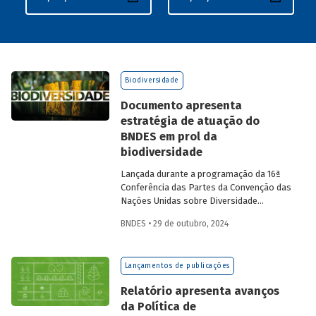
Biodiversidade
Documento apresenta
estratégia de atuação do
BNDES em prol da
biodiversidade
Lançada durante a programação da 16ª
Conferência das Partes da Convenção das
Nações Unidas sobre Diversidade
Biológica (COP 16), que está acontecendo
BNDES • 29 de outubro, 2024
em Cali, na Colômbia, a publicação
Biodiversidade – Compromisso do
BNDES com a natureza
reúne as iniciativas
Lançamentos de publicações
do Banco voltadas ao tema. A atuação do
BNDES busca colaborar para que o Brasil
Relatório apresenta avanços
cumpra os objetivos firmados no âmbito
da Política de
do novo Marco Global da Diversidade