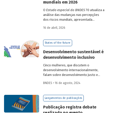
mundiais em 2026
O
Estudo especial do BNDES
70 atualiza a
análise das mudanças nas percepções
dos riscos mundiais, apresentada
previamente na edição 54/2025, a partir
16 de abril, 2026
dos relatórios Global Risks Report (GRR)
de 2023 a 2026, que analisam as
pesquisas de avaliação dos riscos
States of the future
mundiais para o ano em curso e para dois
e dez anos à frente.
Desenvolvimento sustentável é
desenvolvimento inclusivo
Cinco mulheres, que discutem o
desenvolvimento internacionalmente,
falam sobre desenvolvimento justo e
inclusivo no contexto dos desafios
BNDES • 16 de agosto, 2024
contemporâneos.
Lançamentos de publicações
Publicação registra debate
realizado no evento