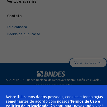
Ver todas as séries
Contato
Fale conosco
Pedido de publicação
Voltar ao topo
© 2025 BNDES - Banco Nacional de Desenvolvimento Econômico e Social.
Todos os direitos reservados.
Termos de Uso e Políticas
Aviso: Utilizamos dados pessoais, cookies e tecnologias
semelhantes de acordo com nossos
Termos de Uso e
Política de Privacidade
.
Ao continuar navegando, você