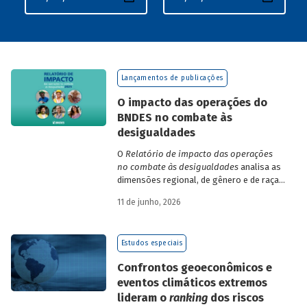
Lançamentos de publicações
O impacto das operações do
BNDES no combate às
desigualdades
O
Relatório de impacto das operações
no combate às desigualdades
analisa as
dimensões regional, de gênero e de raça,
que contribuem para a elevada
11 de junho, 2026
desigualdade de renda no Brasil, no
contexto das operações de crédito do
BNDES.
Estudos especiais
Confrontos geoeconômicos e
eventos climáticos extremos
lideram o
ranking
dos riscos