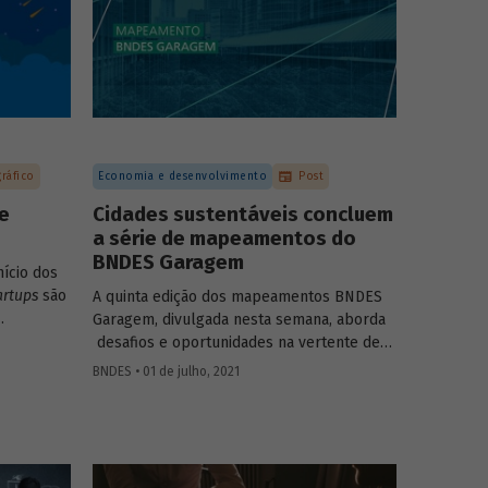
gráfico
Economia e desenvolvimento
Post
de
Cidades sustentáveis concluem
a série de mapeamentos do
BNDES Garagem
nício dos
artups
são
A quinta edição dos mapeamentos BNDES
Garagem, divulgada nesta semana, aborda
mo. Com
desafios e oportunidades na vertente de
 de
cidades sustentáveis. A publicação conclui
BNDES • 01 de julho, 2021
ação
a série de mapeamentos lançados pelo
e
Banco, que revela como empreendedores
estágios
e
startups
podem contribuir para a solução
e
de problemas sociais e ambientais em
a tudo
diferentes temas, incluindo edições já