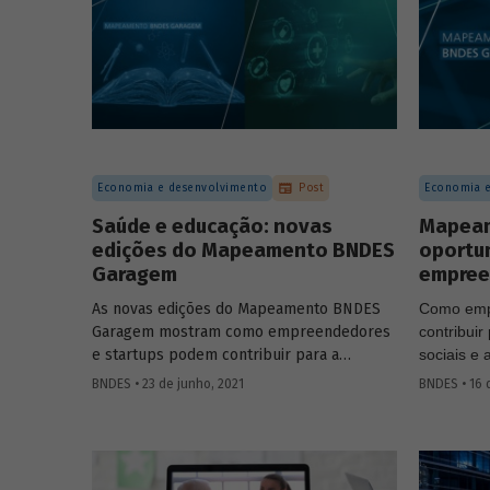
Economia e desenvolvimento
Post
Economia e
Saúde e educação: novas
Mapeam
edições do Mapeamento BNDES
oportu
Garagem
empree
As novas edições do Mapeamento BNDES
Como emp
Garagem mostram como empreendedores
contribui
e startups podem contribuir para a
sociais e
solução de problemas nas áreas de saúde
discussõ
BNDES • 23 de junho, 2021
BNDES • 16 
e educação. As publicações são parte de
que acont
uma série que o Banco divulga para ajudar
divulga u
a fortalecer o ecossistema de inovação e
realizado
empreendedorismo, antecipando as
de negócio