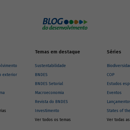
a às demandas da sociedade e
 o desenvolvimento de novos
Temas em destaque
Séries
olvimento
Sustentabilidade
Biodiversida
o exterior
BNDES
COP
BNDES Setorial
Estudos esp
ima
Macroeconomia
Eventos
Revista do BNDES
Lançamentos
rias
Investimento
States of th
Ver todos os temas
Ver todas as