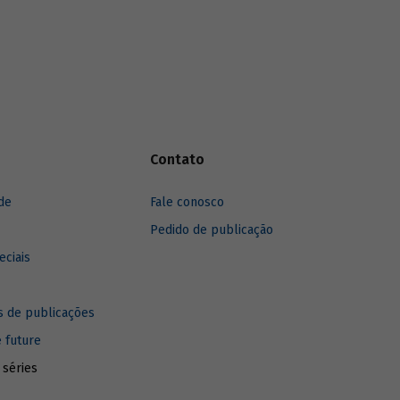
de surgimento de novas tecnologias
disruptivas, encontrar formas de garantir o
capital necessário para o desenvolvimento
de empresas de base tecnológica é
fundamental. O maior desafio é atrair
investimentos em empreendimentos e
projetos com altos graus de risco e
incerteza. Nesse contexto o
amadurecimento e a ampliação do mercado
Contato
de capital de risco se torna estratégico
para o Brasil.
de
Fale conosco
Pedido de publicação
eciais
 de publicações
e future
 séries