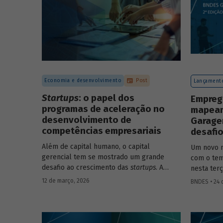
Economia e desenvolvimento
Post
Lançamento
Startups
: o papel dos
Empreg
programas de aceleração no
mapeam
desenvolvimento de
Garagem
competências empresariais
desafio
Além de capital humano, o capital
Um novo 
gerencial tem se mostrado um grande
com o tem
desafio ao crescimento das
startups
. A
nesta terç
avaliação do BNDES Garagem demonstra
abertura 
12 de março, 2026
BNDES • 24 
como programas de aceleração têm
– Negócio
contribuído para a superação desse
desafio.