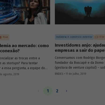
stas externos que buscam
mensuração e avaliação de resul
 essa questão.
sobre o ecossistema de fomento n
Indústria e comércio exterior
Víde
Post
Investidores anjo: ajud
demia ao mercado: como
empresas a sair do pape
a conexão?
Conversamos com Rodrigo Borge
ncializar as trocas entre a
fundador da Buscapé e da Domo 
e as
startups
? Para tentar
(gestora de
venture capital
) – s
 a essa pergunta, a equipe do
funciona o investimento anjo. Con
 BNDES Garagem promoveu um
BNDES • 11 de julho, 2019
de agosto, 2019
alguns destaques da entrevista 
a última sexta, 26 de julho, entre
de que forma os investidores anj
antes de universidades, centros
escolhem em quais
startups
inves
as, instituições de fomento e
1
2
ajudam os empreendedores a tira
edores. Organizado em quatro
negócios do papel.
ondas, o evento discutiu os
tuais para conectar a pesquisa