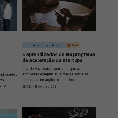
fográfico
lançadas sobre
govtech
, sustentabilidade,
saúde e educação.
Economia e desenvolvimento
Post
5 aprendizados de um programa
de aceleração de startups
É cada vez mais importante que as
empresas estejam atualizadas sobre as
endimentos
principais inovações e tendências
cto
tecnológicas, seja para que se tornem mais
eiro
BNDES • 13 de maio, 2021
eficientes ou para que possam explorar
onforme
novos mercados. Em 2019, o BNDES
de
realizou a primeira edição do programa
acto –
BNDES Garagem, um piloto de aceleração
de
startups. C
om base nessa experiência, o
cio,