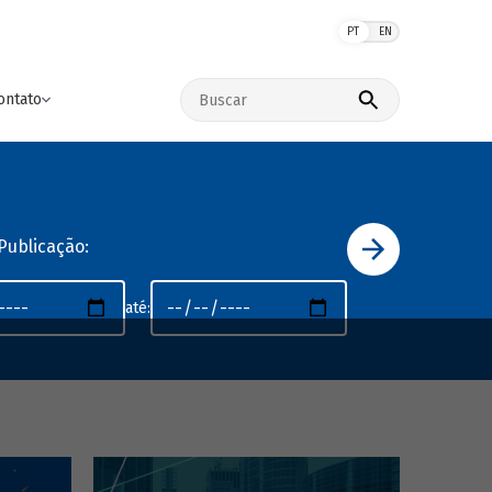
PT
EN
Buscar no site
ontato
Publicação:
até: