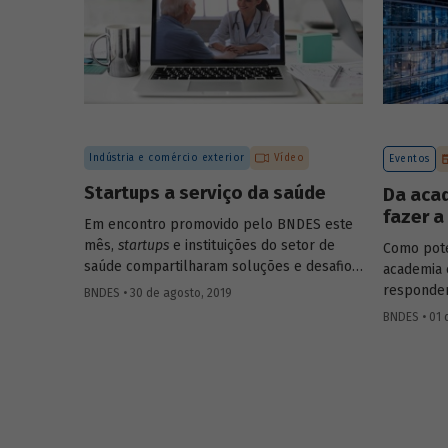
discussões da Semana BNDES de Impacto
especiali
(de 5 a 9 de julho).
responder
Indústria e comércio exterior
Vídeo
Eventos
Startups a serviço da saúde
Da aca
fazer 
Em encontro promovido pelo BNDES este
mês,
startups
e instituições do setor de
Como pote
saúde compartilharam soluções e desafios.
academia 
O evento contou com a presença de mais
responder
BNDES • 30 de agosto, 2019
de dez startups e de 15 instituições da
programa
BNDES • 01 
área, dos setores público e privado,
encontro n
incluindo hospitais, planos de saúde,
represent
empresas farmacêuticas e empresas de
de pesquis
diagnóstico. Confira a seguir as questões
empreend
discutidas e vídeo com alguns
mesas red
depoimentos do evento.
desafios a