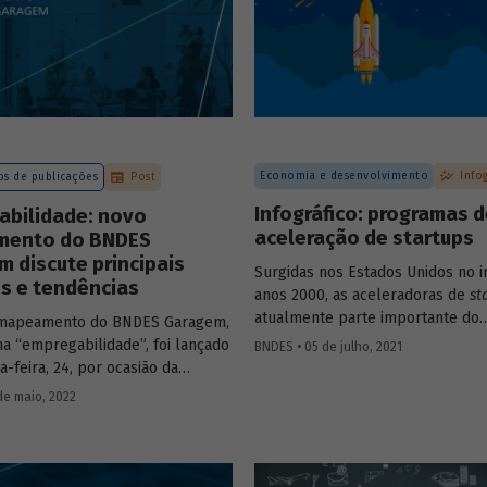
Economia e desenvolvimento
Info
s de publicações
Post
Infográfico: programas 
abilidade: novo
aceleração de startups
ento do BNDES
 discute principais
Surgidas nos Estados Unidos no i
s e tendências
anos 2000, as aceleradoras de
st
atualmente parte importante do
mapeamento do BNDES Garagem,
ecossistema de empreendedoris
a “empregabilidade”, foi lançado
BNDES • 05 de julho, 2021
diferentes metodologias e focos
a-feira, 24, por ocasião da
atuação, os programas de aceler
do ciclo 2022 do “BNDES Garagem
de maio, 2022
contribuem para ajudar
startups
s de impacto”.
empreendedores, em diferentes 
de desenvolvimento, a construir 
consolidar seus negócios. Entend