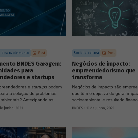
sobre como eles funcionam no in
que preparamos.
 desenvolvimento
Post
Social e cultura
Post
ento BNDES Garagem:
Negócios de impacto:
nidades para
empreendedorismo que
ndedores e startups
transforma
reendedores e
startups
podem
Negócios de impacto são empre
r para a solução de problemas
que têm o objetivo de gerar impa
 ambientais? Antecipando as
socioambiental e resultado financ
es da Semana BNDES de Impacto,
positivo de forma sustentável, c
de junho, 2021
BNDES • 11 de junho, 2021
ece de 5 a 9 de julho, o Banco
definição da Estratégia Nacional 
ma série de mapeamentos
Investimentos e Negócios de Imp
s com representantes das áreas
Enimpacto. Saiba mais sobre as
s da instituição e com
características desse tipo de negó