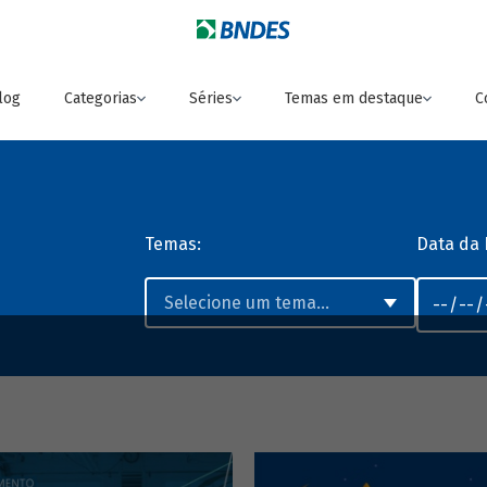
log
Categorias
Séries
Temas em destaque
C
Temas:
Data da 