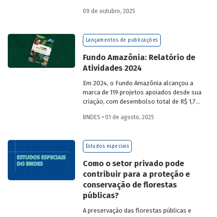
a partir da compra de créditos gerados
09 de outubro, 2025
por projetos de redução de emissões
e/ou de captura de carbono. O BNDES e o
MMA realizaram uma consulta pública
Lançamentos de publicações
sobre a certificação de carbono no
mercado voluntário do Brasil e reuniram
Fundo Amazônia: Relatório de
contribuições da sociedade civil,
Atividades 2024
especialistas e entidades do setor
visando avaliar os desafios e
Em 2024, o Fundo Amazônia alcançou a
oportunidades desse mercado. Conheça
marca de 119 projetos apoiados desde sua
os resultados.
criação, com desembolso total de R$ 1,76
bilhão. Informações detalhadas sobre
BNDES • 01 de agosto, 2025
sua atuação e os projetos estão reunidas
no relatório 2024.
Estudos especiais
Como o setor privado pode
contribuir para a proteção e
conservação de florestas
públicas?
A preservação das florestas públicas e