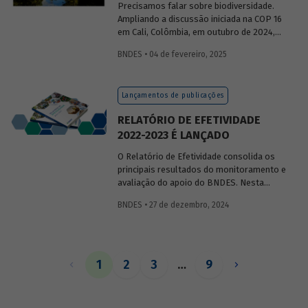
Precisamos falar sobre biodiversidade.
Ampliando a discussão iniciada na COP 16
em Cali, Colômbia, em outubro de 2024,
publicaremos uma série de posts
BNDES • 04 de fevereiro, 2025
(anteriormente divulgados sob forma de
newsletter
) sobre diversidade biológica,
os conceitos a ela relacionados, o
Lançamentos de publicações
contexto atual das discussões sobre o
tema e uma análise de como alguns
RELATÓRIO DE EFETIVIDADE
setores se relacionam com o assunto.
2022-2023 É LANÇADO
O Relatório de Efetividade consolida os
principais resultados do monitoramento e
avaliação do apoio do BNDES. Nesta
edição, são apresentados o desempenho
BNDES • 27 de dezembro, 2024
operacional, as entregas e os impactos
do apoio do Banco no biênio.
1
2
3
…
9