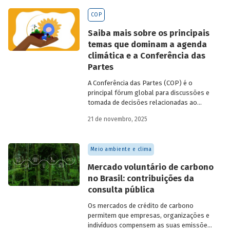
BNDES
divulgados ao longo de 2025.
COP
Saiba mais sobre os principais
temas que dominam a agenda
climática e a Conferência das
Partes
A Conferência das Partes (COP) é o
principal fórum global para discussões e
tomada de decisões relacionadas ao
enfrentamento da crise climática. Tendo
21 de novembro, 2025
em vista a urgência cada vez maior do
tema, o principal objetivo é garantir que
as discussões das mesas de negociações
Meio ambiente e clima
saiam do discurso e resultem em
compromissos, planos de ações e metas,
Mercado voluntário de carbono
com prazos e recursos definidos.
no Brasil: contribuições da
consulta pública
Os mercados de crédito de carbono
permitem que empresas, organizações e
indivíduos compensem as suas emissões