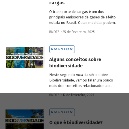
cargas
economia verde e aos investimentos de
longo prazo.
O transporte de cargas é um dos
principais emissores de gases de efeito
estufa no Brasil. Quais medidas podem
ser adotadas para reduzir seu impacto
BNDES • 25 de fevereiro, 2025
ambiental? Confira as estratégias que
podem tornar o setor mais sustentável.
Biodiversidade
Alguns conceitos sobre
biodiversidade
Neste segundo
post
da série sobre
Biodiversidade, vamos falar um pouco
mais dos conceitos relacionados ao
tema, como natureza, bioma, serviços
BNDES • 17 de fevereiro, 2025
ecossistêmicos, entre outros.
Biodiversidade
O que é biodiversidade?