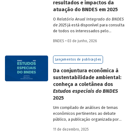
resultados e impactos da
atuação do BNDES em 2025
O
Relatório Anual Integrado do BNDES
de 2025
já está disponível para consulta
de todos os interessados pelo
desempenho do Banco, bem como por
BNDES • 03 de junho, 2026
sua prestação de contas. O documento
apresenta as ações realizadas, os
principais resultados, os impactos de sua
Lançamentos de publicações
atuação no ano, e mostra como o BNDES
permanece crescendo de forma
Da conjuntura econômica à
consistente e sólida, mesmo diante de
sustentabilidade ambiental:
cenários desafiadores.
conheça a coletânea dos
Estudos especiais do BNDES
2025
Um compilado de análises de temas
econômicos pertinentes ao debate
público, a publicação organizada por
Gilberto Borça e José Antônio Pereira de
11 de dezembro, 2025
Souza, economistas do BNDES, reúne 25
textos da série
Estudos especiais do