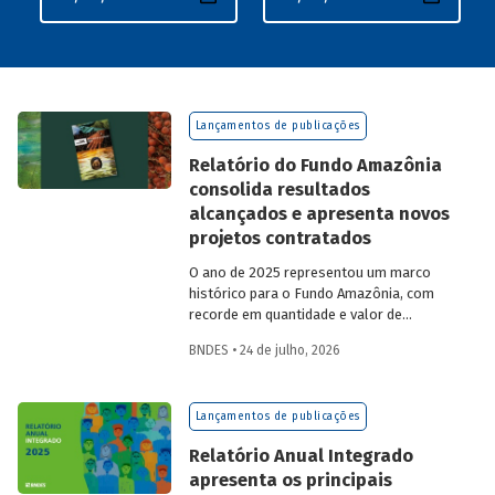
Lançamentos de publicações
Relatório do Fundo Amazônia
consolida resultados
alcançados e apresenta novos
projetos contratados
O ano de 2025 representou um marco
histórico para o Fundo Amazônia, com
recorde em quantidade e valor de
projetos aprovados, assim como em
BNDES • 24 de julho, 2026
desembolsos: foram 22 operações
aprovadas, no valor total de R$ 2,2
bilhões, além de R$ 387 milhões
Lançamentos de publicações
desembolsados. Ainda no período, foram
contratados 25 novos projetos.
Relatório Anual Integrado
apresenta os principais