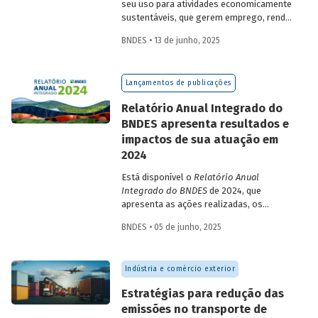
seu uso para atividades economicamente
sustentáveis, que gerem emprego, renda
e desenvolvimento para a população que
BNDES • 13 de junho, 2025
vive nessas regiões, não são excludentes.
O
Estudo Especial do BNDES 50
trata do
desafio para a gestão e preservação das
Lançamentos de publicações
florestas e da possibilidade de utilização
de instrumentos de parceria com o setor
Relatório Anual Integrado do
privado para viabilizar o desenvolvimento
BNDES apresenta resultados e
sustentável nessas regiões.
impactos de sua atuação em
2024
Está disponível o
Relatório Anual
Integrado do BNDES
de 2024, que
apresenta as ações realizadas, os
principais resultados e os impactos de
BNDES • 05 de junho, 2025
sua atuação no ano passado. O
documento mostra como o Banco
contribuiu com a retomada do
Indústria e comércio exterior
crescimento do país, tendo se fortalecido
como grande vetor da
Estratégias para redução das
neoindustrialização e do fomento à
emissões no transporte de
inovação, à transição energética, à