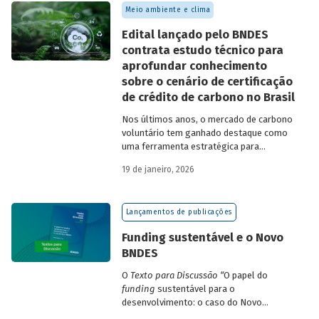
Meio ambiente e clima
Edital lançado pelo BNDES
contrata estudo técnico para
aprofundar conhecimento
sobre o cenário de certificação
de crédito de carbono no Brasil
Nos últimos anos, o mercado de carbono
voluntário tem ganhado destaque como
uma ferramenta estratégica para
empresas que buscam reduzir sua pegada
19 de janeiro, 2026
de carbono e demonstrar compromisso
climático.
Lançamentos de publicações
Funding sustentável e o Novo
BNDES
O
Texto para Discussão
“
O papel do
funding
sustentável para o
desenvolvimento: o caso do Novo
BNDES
”
, de autoria de João Emboava Vaz,