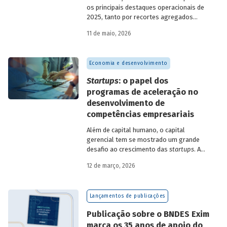
os principais destaques operacionais de
2025, tanto por recortes agregados
quanto em relação a atuações mais
11 de maio, 2026
específicas do Banco.
Economia e desenvolvimento
Startups
: o papel dos
programas de aceleração no
desenvolvimento de
competências empresariais
Além de capital humano, o capital
gerencial tem se mostrado um grande
desafio ao crescimento das
startups
. A
avaliação do BNDES Garagem demonstra
12 de março, 2026
como programas de aceleração têm
contribuído para a superação desse
desafio.
Lançamentos de publicações
Publicação sobre o BNDES Exim
marca os 35 anos de apoio do