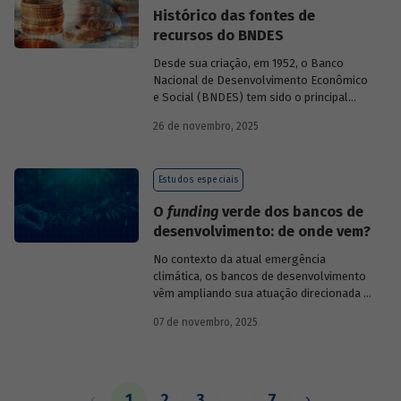
Histórico das fontes de
recursos do BNDES
Desde sua criação, em 1952, o Banco
Nacional de Desenvolvimento Econômico
e Social (BNDES) tem sido o principal
financiador do desenvolvimento
26 de novembro, 2025
brasileiro, ocupando um espaço central
na economia do país, principalmente em
momentos de crise, como as de 2008 e
Estudos especiais
da Covid-19, e no combate à emergência
climática. Para exercer esse papel, no
O
funding
verde dos bancos de
entanto, são necessárias sólidas fontes
desenvolvimento: de onde vem?
de recursos.
No contexto da atual emergência
climática, os bancos de desenvolvimento
vêm ampliando sua atuação direcionada à
descarbonização e preservação ambiental
07 de novembro, 2025
e, consequentemente, buscado novas
fontes de recursos para esse fim. O
Estudo especial do BNDES 61
analisa de
onde vem o
funding
verde dos principais
bancos de desenvolvimento, comparando
1
2
3
…
7