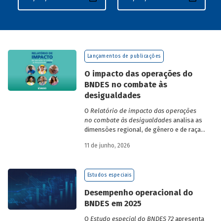
Lançamentos de publicações
O impacto das operações do
BNDES no combate às
desigualdades
O
Relatório de impacto das operações
no combate às desigualdades
analisa as
dimensões regional, de gênero e de raça,
que contribuem para a elevada
11 de junho, 2026
desigualdade de renda no Brasil, no
contexto das operações de crédito do
BNDES.
Estudos especiais
Desempenho operacional do
BNDES em 2025
O
Estudo especial do BNDES 72
apresenta