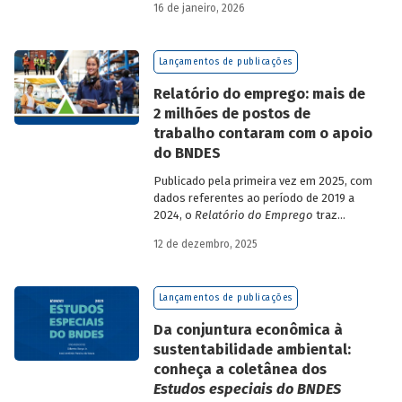
16 de janeiro, 2026
analisa a estratégia de diversificação das
fontes de recursos adotada pelo BNDES
diante dos atuais desafios de
Lançamentos de publicações
sustentabilidade social, ambiental e
climática.
Relatório do emprego: mais de
2 milhões de postos de
trabalho contaram com o apoio
do BNDES
Publicado pela primeira vez em 2025, com
dados referentes ao período de 2019 a
2024, o
Relatório do Emprego
traz
resultados relativos às contribuições da
12 de dezembro, 2025
atuação do Banco sobre o mercado de
trabalho, especificamente sobre os
empregos da economia.
Lançamentos de publicações
Da conjuntura econômica à
sustentabilidade ambiental:
conheça a coletânea dos
Estudos especiais do BNDES