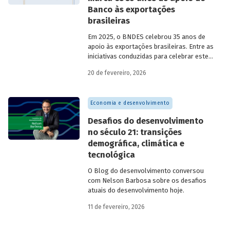
Banco às exportações
brasileiras
Em 2025, o BNDES celebrou 35 anos de
apoio às exportações brasileiras. Entre as
iniciativas conduzidas para celebrar este
marco, relevante tanto para a instituição
20 de fevereiro, 2026
quanto para a história do
desenvolvimento econômico e social do
Brasil, está o lançamento da publicação
Economia e desenvolvimento
“BNDES Exim: 35 anos de apoio às
exportações brasileiras”.
Desafios do desenvolvimento
no século 21: transições
demográfica, climática e
tecnológica
O Blog do desenvolvimento conversou
com Nelson Barbosa sobre os desafios
atuais do desenvolvimento hoje.
11 de fevereiro, 2026