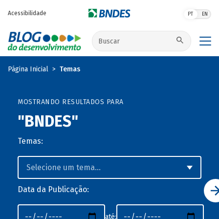
Pular para o conteúdo principal
Acessibilidade
PT
EN
Buscar no site
Página Inicial
Temas
MOSTRANDO RESULTADOS PARA
"BNDES"
Temas:
Data da Publicação:
até: