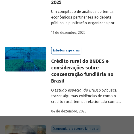
2025
Um compilado de análises de temas
econômicos pertinentes ao debate
público, a publicação organizada por
Gilberto Borça e José Antônio Pereira de
11 de dezembro, 2025
Souza, economistas do BNDES, reúne 25
textos da série
Estudos especiais do
BNDES
divulgados ao longo de 2025.
Estudos especiais
Crédito rural do BNDES e
considerações sobre
concentração fundiária no
Brasil
O
Estudo especial do BNDES 62
busca
trazer algumas evidências de como o
crédito rural tem se relacionado com a
concentração de terras no país e qual o
04 de dezembro, 2025
papel desempenhado pelo BNDES.
Economia e desenvolvimento