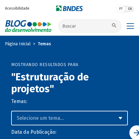
Pular para o conteúdo principal
Acessibilidade
PT
EN
Buscar no site
Página Inicial
Temas
MOSTRANDO RESULTADOS PARA
"Estruturação de
projetos"
Temas:
Data da Publicação: