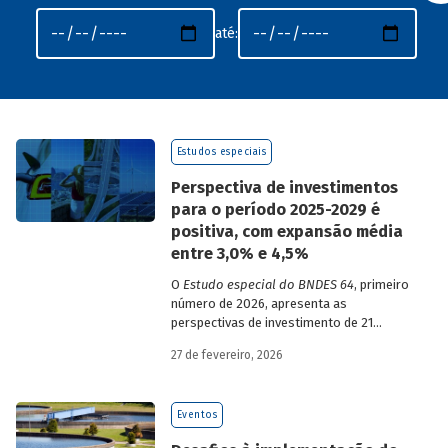
até:
Estudos especiais
Perspectiva de investimentos
para o período 2025-2029 é
positiva, com expansão média
entre 3,0% e 4,5%
O
Estudo especial do BNDES 64
, primeiro
número de 2026, apresenta as
perspectivas de investimento de 21
setores da economia brasileira para o
27 de fevereiro, 2026
período de 2025 a 2029.
Eventos