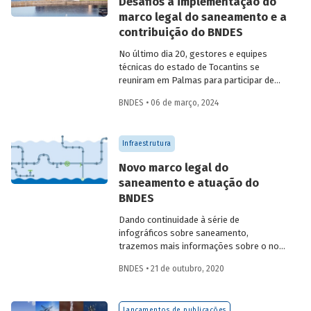
Desafios à implementação do
marco legal do saneamento e a
contribuição do BNDES
No último dia 20, gestores e equipes
técnicas do estado de Tocantins se
reuniram em Palmas para participar de
seminário sobre a implementação do
BNDES • 06 de março, 2024
marco legal do saneamento. A melhoria
dos índices do setor envolve desafios
consideráveis, entre eles a promoção de
Infraestrutura
investimentos. Com isso em vista, o
Banco tem ampliado suas formas de
Novo marco legal do
atuação.
saneamento e atuação do
BNDES
Dando continuidade à série de
infográficos sobre saneamento,
trazemos mais informações sobre o novo
marco legal do setor (Lei 14.026/2020),
BNDES • 21 de outubro, 2020
aprovado este ano, e sobre a contribuição
do BNDES para ampliar o acesso e
melhorar a qualidades dos serviços no
Lançamentos de publicações