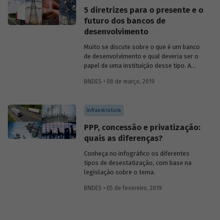
potável limpa e segura como um direito
5 diretrizes para o presente e o
humano essencial ao pleno gozo da vida
futuro dos bancos de
e de todos os direitos humanos” (UNGA,
desenvolvimento
2010, tradução livre).
Muito se discute sobre o que é um banco
de desenvolvimento e qual deveria ser o
papel de uma instituição desse tipo. A
partir dos relatos e apresentações sobre
BNDES • 08 de março, 2019
a atuação de 9 destas entidades, em
seminário realizado no BNDES, foi
possível encontrar desafios comuns, que
Infraestrutura
ajudam a (re)definir o papel dos bancos e
agências de fomento ao desenvolvimento
PPP, concessão e privatização:
na atualidade e no futuro próximo. A
quais as diferenças?
seguir, listamos 5 diretrizes que vem
sendo adotadas pelos BDs como
Conheça no infográfico os diferentes
resposta a esses desafios.
tipos de desestatização, com base na
legislação sobre o tema.
BNDES • 05 de fevereiro, 2019