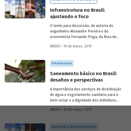
país.
Infraestrutura no Brasil:
ajustando o foco
O texto para discussão, de autoria do
engenheiro Alexandre Pereira e do
economista Fernando Puga, da Área de
Planejamento e Pesquisa do BNDES,
BNDES • 19 de março, 2019
trará um debate sobre as dificuldades e
desafios para a infraestrutura no Brasil,
apontando oportunidades de melhoria e
Infraestrutura
expansão nos setores de saneamento,
logística, energia elétrica e
Saneamento básico no Brasil:
telecomunicações. Leia a introdução do
desafios e perspectivas
texto, que será lançado em breve.
A importância dos serviços de distribuição
de água e esgotamento sanitário para o
bem-estar e a dignidade dos indivíduos
foi expressa de maneira exemplar no
BNDES • 18 de março, 2019
reconhecimento (na Resolução 64/292, de
28 de julho de 2010), por parte da
Assembleia Geral da Organização das
Economia e desenvolvimento
Nações Unidas (ONU), do “direito à água