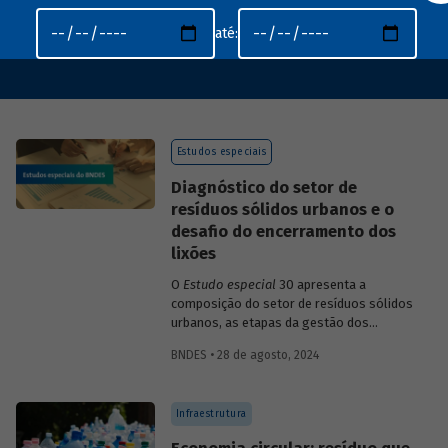
até:
Estudos especiais
Diagnóstico do setor de
resíduos sólidos urbanos e o
desafio do encerramento dos
lixões
O
Estudo especial
30 apresenta a
composição do setor de resíduos sólidos
urbanos, as etapas da gestão dos
serviços de manejo de RSU e a situação
BNDES • 28 de agosto, 2024
atual desses serviços no país no contexto
das mudanças do novo marco legal do
saneamento, que estabeleceu um prazo
Infraestrutura
para encerramento dos lixões – até
agosto de 2024.