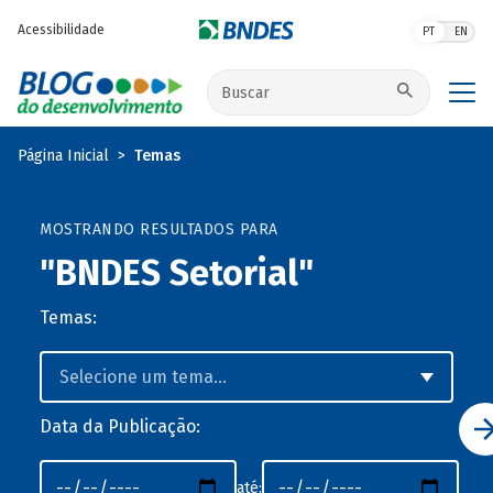
Pular para o conteúdo principal
Acessibilidade
PT
EN
Buscar no site
Página Inicial
Temas
MOSTRANDO RESULTADOS PARA
"BNDES Setorial"
Temas:
Data da Publicação:
até: