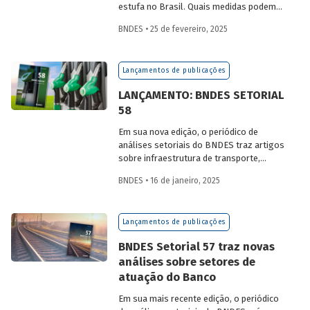
estufa no Brasil. Quais medidas podem
ser adotadas para reduzir seu impacto
BNDES • 25 de fevereiro, 2025
ambiental? Confira as estratégias que
podem tornar o setor mais sustentável.
Lançamentos de publicações
LANÇAMENTO: BNDES SETORIAL
58
Em sua nova edição, o periódico de
análises setoriais do BNDES traz artigos
sobre infraestrutura de transporte,
mobilidade urbana, combustíveis
BNDES • 16 de janeiro, 2025
sustentáveis, mercado de aeronaves,
saúde e agroindústria.
Lançamentos de publicações
BNDES Setorial 57 traz novas
análises sobre setores de
atuação do Banco
Em sua mais recente edição, o periódico