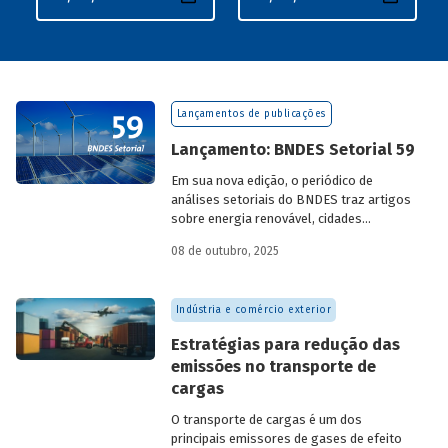
Lançamentos de publicações
Lançamento: BNDES Setorial 59
Em sua nova edição, o periódico de
análises setoriais do BNDES traz artigos
sobre energia renovável, cidades
resilientes, gestão de resíduos sólidos
08 de outubro, 2025
urbanos (RSU) e exportação.
Indústria e comércio exterior
Estratégias para redução das
emissões no transporte de
cargas
O transporte de cargas é um dos
principais emissores de gases de efeito