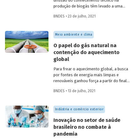
difusão do conhecimento técnico na
produção de biogás têm levado a uma
rápida expansão no número de plantas
BNDES • 23 de julho, 2021
em operação e no volume produzido no
país. Esse crescimento, contudo, ainda é
tímido diante do potencial de geração que
Meio ambiente e clima
um país com um agronegócio tão
desenvolvido pode atingir. Entenda como
O papel do gás natural na
resíduos e efluentes das diferentes
contenção do aquecimento
atividades agropecuárias podem
global
contribuir para ampliar a geração de
biogás no setor.
Para frear o aquecimento global, a busca
por fontes de energia mais limpas e
renováveis ganhou força a partir do final
do século XX, contribuindo para o esforço
BNDES • 13 de julho, 2021
mundial de redução das emissões de CO
.
2
Em um contexto em que a demanda
energética segue crescendo, o gás
Indústria e comércio exterior
natural desponta como combustível
capaz de apoiar a transição para a
Inovação no setor de saúde
economia de baixo carbono, aproveitando
brasileiro no combate à
a infraestrutura já existente com menor
pandemia
impacto ambiental do que outros