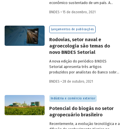
econômico sustentado de um país. A
partir da década de 1990, no Brasil, as
BNDES • 15 de dezembro, 2021
concessões rodoviárias começaram a ser
utilizadas para reduzir a despesa pública,
sem comprometer os investimentos no
Lançamentos de publicações
setor. Saiba mais sobre os diferentes
modelos de leilão adotados nas
Rodovias, setor naval e
concessões de rodovias realizadas no
agroecologia são temas do
país.
novo BNDES Setorial
A nova edição do periódico BNDES
Setorial apresenta três artigos
produzidos por analistas do Banco sobre
concessões rodoviárias, indústria naval e
BNDES • 28 de outubro, 2021
agroecologia, importantes áreas do
desenvolvimento brasileiro. Saiba mais
sobre os artigos e confira a publicação
Indústria e comércio exterior
completa.
Potencial do biogás no setor
agropecuário brasileiro
Recentemente, a evolução tecnológica e a