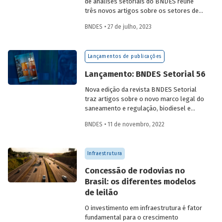
de análises setoriais do BNDES reúne
três novos artigos sobre os setores de
logística, agroindústria e aeroespaço e
BNDES • 27 de julho, 2023
defesa. Saiba mais e acesse os estudos
da edição 57.
Lançamentos de publicações
Lançamento: BNDES Setorial 56
Nova edição da revista BNDES Setorial
traz artigos sobre o novo marco legal do
saneamento e regulação, biodiesel e
diesel verde no Brasil, e o papel do
BNDES • 11 de novembro, 2022
leasing
de aeronaves no setor de
aviação.
Infraestrutura
Concessão de rodovias no
Brasil: os diferentes modelos
de leilão
O investimento em infraestrutura é fator
fundamental para o crescimento