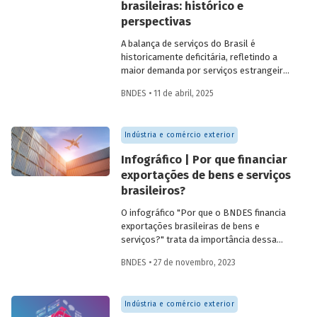
brasileiras: histórico e
perspectivas
A balança de serviços do Brasil é
historicamente deficitária, refletindo a
maior demanda por serviços estrangeiros
em comparação às exportações
BNDES • 11 de abril, 2025
nacionais. O
Estudo especial do BNDES 45
analisa a evolução da balança de servi­ços
do Brasil, destacando sua composição
Indústria e comércio exterior
por segmento e por país e apontando
possíveis caminhos para mitigar os riscos
Infográfico | Por que financiar
e aproveitar as oportunidades.
exportações de bens e serviços
brasileiros?
O infográfico "Por que o BNDES financia
exportações brasileiras de bens e
serviços?" trata da importância dessa
atividade, explica por que países contam
BNDES • 27 de novembro, 2023
com sistemas públicos de apoio à
exportação e apresenta dados e fatos
sobre a atuação do Banco.
Indústria e comércio exterior