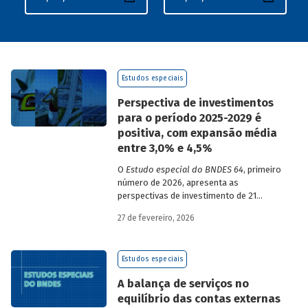
Estudos especiais
Perspectiva de investimentos
para o período 2025-2029 é
positiva, com expansão média
entre 3,0% e 4,5%
O
Estudo especial do BNDES 64
, primeiro
número de 2026, apresenta as
perspectivas de investimento de 21
setores da economia brasileira para o
27 de fevereiro, 2026
período de 2025 a 2029.
Estudos especiais
A balança de serviços no
equilíbrio das contas externas