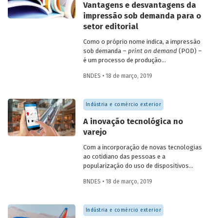
Vantagens e desvantagens da
instituições científicas e tecnológicas
impressão sob demanda para o
(ICT), com ou sem vínculo entre si,
setor editorial
conforme conceitua a Lei 13.243, de 11 de
janeiro de 2016.
Como o próprio nome indica, a impressão
sob demanda –
print on demand
(POD) –
é um processo de produção
de publicações impressas orientado pela
BNDES • 18 de março, 2019
demanda, ou seja, pelos consumidores. A
impressão de cada exemplar só ocorre
quando ele é requerido pelo mercado,
Indústria e comércio exterior
exatamente na quantidade necessária.
Várias empresas oferecem serviços de
A inovação tecnológica no
POD em diversos países do mundo, como
varejo
a Lighting Source – líder mundial desse
serviço, subsidiária da distribuidora
Com a incorporação de novas tecnologias
norte-americana Ingram Book Company,
ao cotidiano das pessoas e a
também líder mundial; a Create Space, da
popularização do uso de dispositivos
Amazon; as também norte-americanas
móveis e do acesso sem fio à internet, o
Blur, Lulu e 48HourBooks; as alemãs
BNDES • 18 de março, 2019
limite entre os universos físico e digital
BOD e GGP Media; as inglesas CPI e Book
se torna cada vez mais tênue. No varejo, a
Force e tantas outras.
convergência entre esses dois ambientes
Indústria e comércio exterior
vem modificando substancialmente a