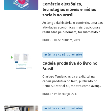
Comércio eletrônico,
tecnologias móveis e mídias
sociais no Brasil
Ao longo da história, o comércio, uma das
atividades econômicas mais tradicionais
realizadas pelo homem, foi submetido de
maneira gradual a inúmeras
BNDES • 18 de outubro, 2019
transformações. Milênios separam o
escambo do pagamento com cartões de
crédito, as pequenas tendas dos
Indústria e comércio exterior
hipermercados e os produtos artesanais
dos conteúdos digitais. No entanto, nas
Cadeia produtiva do livro no
últimas décadas, a atividade vem sendo
Brasil
submetida a uma verdadeira revolução,
determinada, sobretudo, pelo
e-
O artigo Tendências da era digital na
commerce
, inovação que começou a ser
cadeia produtiva do livro, publicado no
implementada no varejo durante os anos
BNDES Setorial 43, mostra como avanços
1990, mas que ainda se encontra em plena
tecnológicos têm provocado profundas
expansão.
BNDES • 19 de março, 2019
mudanças na indústria do livro. Criamos
um infográfico para apresentar os
principais atores envolvidos na produção
Indústria e comércio exterior
do livro no Brasil, no intuito de auxiliar na