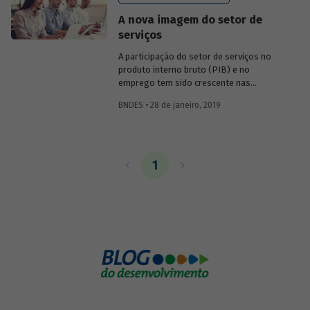
concorrencial, mantém o foco: a busca
A nova imagem do setor de
constante pelo menor custo operacional.
serviços
A participação do setor de serviços no
produto interno bruto (PIB) e no
emprego tem sido crescente nas
economias desenvolvidas e naquelas em
BNDES • 28 de janeiro, 2019
desenvolvimento. No Brasil, a
participação do setor de serviços no PIB
e na ocupação é de cerca de 70%. Confira
no texto para discussão 119 o
mapeamento da literatura gerada nas
1
últimas décadas sobre essa
transformação estrutural da economia.