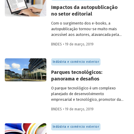
compreensão dessas transformações.
Impactos da autopublicação
no setor editorial
Com o surgimento dos e-books, a
autopublicação tornou-se muito mais
acessível aos autores, alavancada pela
grande oferta de serviços on-line com
BNDES • 19 de março, 2019
essa finalidade, como o Kindle Direct
Publishing (Amazon), o CreateSpace
(também da Amazon, destinado a
Indústria e comércio exterior
literatura, música e audiovisual) e o
Smashwords. Alguns especialistas no
Parques tecnológicos:
setor editorial entrevistados para a
panorama e desafios
realização do artigo Tendências da era
digital na cadeia produtiva do livro,
O parque tecnológico é um complexo
publicado no BNDES Setorial 43, veem a
planejado de desenvolvimento
autopublicação como positiva do ponto
empresarial e tecnológico, promotor da
de vista da bibliodiversidade, já que
cultura de inovação, da competitividade
aumenta a quantidade de novos títulos à
BNDES • 19 de março, 2019
industrial, da capacitação empresarial e
disposição dos leitores.
da promoção de sinergias em atividades
de pesquisa científica, de
Indústria e comércio exterior
desenvolvimento tecnológico e de
inovação, entre empresas e uma ou mais