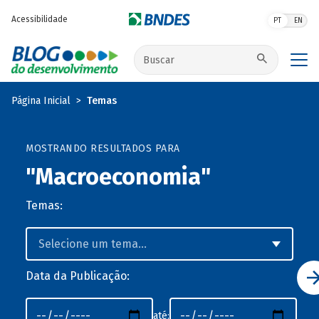
Pular para o conteúdo principal
Acessibilidade
PT
EN
Buscar no site
Página Inicial
Temas
MOSTRANDO RESULTADOS PARA
"Macroeconomia"
Temas:
Data da Publicação:
até: