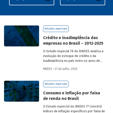
Estudos especiais
Crédito e inadimplência das
empresas no Brasil – 2012-2025
O Estudo especial 78 do BNDES analisa a
evolução do estoque de crédito e da
inadimplência no país entre os anos de
2012 e 2025, explorando dois recortes
BNDES • 21 de julho, 2026
analíticos complementares: o porte da
empresa e o setor de atividade
econômica.
Estudos especiais
Consumo e inflação por faixa
de renda no Brasil
O
Estudo especial do BNDES 77
constrói
índices de inflação específicos por faixa de