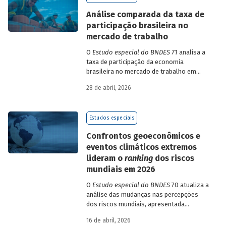
de insumo-produto estaduais.
Análise comparada da taxa de
participação brasileira no
mercado de trabalho
O
Estudo especial do BNDES 71
analisa a
taxa de participação da economia
brasileira no mercado de trabalho em
comparação com uma amostra de 15
28 de abril, 2026
países de diferentes continentes e
estruturas etárias e econômicas
distintas.
Estudos especiais
Confrontos geoeconômicos e
eventos climáticos extremos
lideram o
ranking
dos riscos
mundiais em 2026
O
Estudo especial do BNDES
70 atualiza a
análise das mudanças nas percepções
dos riscos mundiais, apresentada
previamente na edição 54/2025, a partir
16 de abril, 2026
dos relatórios Global Risks Report (GRR)