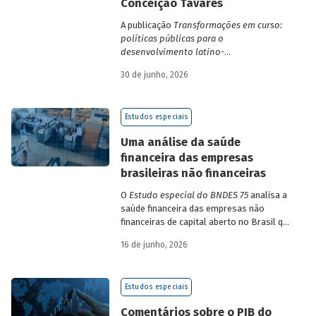
Conceição Tavares
A publicação
Transformações em curso:
políticas públicas para o
desenvolvimento latino-
americano
compila trabalhos da 1ª edição
30 de junho, 2026
da Escola de Governo e Desenvolvimento
Maria da Conceição Tavares.
Estudos especiais
Uma análise da saúde
financeira das empresas
brasileiras não financeiras
O
Estudo especial do BNDES 75
analisa a
saúde financeira das empresas não
financeiras de capital aberto no Brasil que
apresentaram negociação em bolsa de
16 de junho, 2026
valores. Para isso, parte de uma amostra
de 265 empresas – excluindo-se o setor
de finanças e seguros – e de quatro
Estudos especiais
dimensões: lucratividade, solvência,
endividamento e alavancagem.
Comentários sobre o PIB do