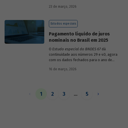
década de 1990, destacando sua dinâmica
23 de março, 2026
durante esse período e as mudanças
recentes em sua composição.
Estudos especiais
Pagamento líquido de juros
nominais no Brasil em 2025
O
Estudo especial do BNDES 67
dá
continuidade aos números 29 e 40, agora
com os dados fechados para o ano de
2025.
16 de março, 2026
1
2
3
…
5