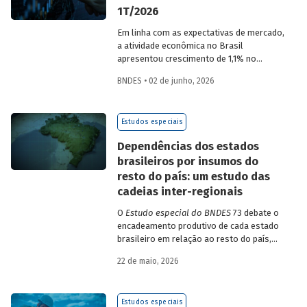
1T/2026
Em linha com as expectativas de mercado,
a atividade econômica no Brasil
apresentou crescimento de 1,1% no
1T/2026 na comparação com o trimestre
BNDES • 02 de junho, 2026
imediatamente anterior, na série ajustada
sazonalmente. Confira uma análise
detalhada e uma previsão para os
Estudos especiais
próximos meses no
Estudo especial do
BNDES 74.
Dependências dos estados
brasileiros por insumos do
resto do país: um estudo das
cadeias inter-regionais
O
Estudo especial do BNDES
73 debate o
encadeamento produtivo de cada estado
brasileiro em relação ao resto do país,
analisando seu nível de dependência e
22 de maio, 2026
quanto o estímulo a um estado ou setor
econômico pode gerar de demanda para
os demais. Para isso usa uma
Estudos especiais
metodologia de construção de matrizes