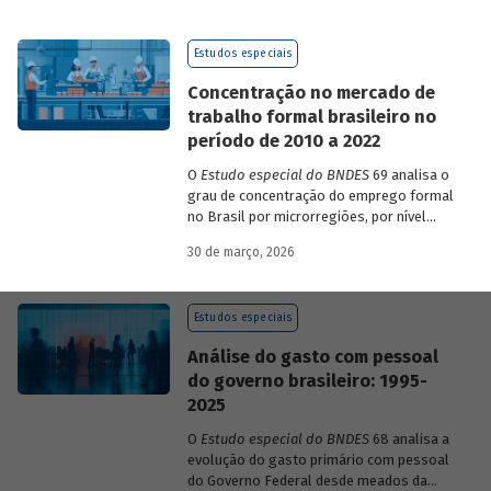
de 2023 a 2026, que analisam as
pesquisas de avaliação dos riscos
Estudos especiais
mundiais para o ano em curso e para dois
e dez anos à frente.
Concentração no mercado de
trabalho formal brasileiro no
período de 2010 a 2022
O
Estudo especial do BNDES
69 analisa o
grau de concentração do emprego formal
no Brasil por microrregiões, por nível
educacional dos trabalhadores e por
30 de março, 2026
setores, entre 2010 e 2022.
Estudos especiais
Análise do gasto com pessoal
do governo brasileiro: 1995-
2025
O
Estudo especial do BNDES
68 analisa a
evolução do gasto primário com pessoal
do Governo Federal desde meados da