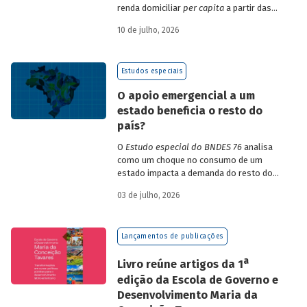
renda domiciliar
per capita
a partir das
estruturas de consumo da POF 2017-2018
10 de julho, 2026
associadas às variações de preços dos
itens que compõem o IPCA. Emprega
ainda os microdados da Pnad Contínua
Estudos especiais
para analisar a evolução da renda dos
decis durante o período.
O apoio emergencial a um
estado beneficia o resto do
país?
O
Estudo especial do BNDES 76
analisa
como um choque no consumo de um
estado impacta a demanda do resto do
país, usando como exemplo o caso do Rio
03 de julho, 2026
Grande do Sul.
Lançamentos de publicações
a
Livro reúne artigos da 1
edição da Escola de Governo e
Desenvolvimento Maria da