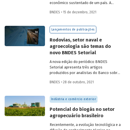
econômico sustentado de um país. A
partir da década de 1990, no Brasil, as
BNDES • 15 de dezembro, 2021
concessões rodoviárias começaram a ser
utilizadas para reduzir a despesa pública,
sem comprometer os investimentos no
Lançamentos de publicações
setor. Saiba mais sobre os diferentes
modelos de leilão adotados nas
Rodovias, setor naval e
concessões de rodovias realizadas no
agroecologia são temas do
país.
novo BNDES Setorial
A nova edição do periódico BNDES
Setorial apresenta três artigos
produzidos por analistas do Banco sobre
concessões rodoviárias, indústria naval e
BNDES • 28 de outubro, 2021
agroecologia, importantes áreas do
desenvolvimento brasileiro. Saiba mais
sobre os artigos e confira a publicação
Indústria e comércio exterior
completa.
Potencial do biogás no setor
agropecuário brasileiro
Recentemente, a evolução tecnológica e a