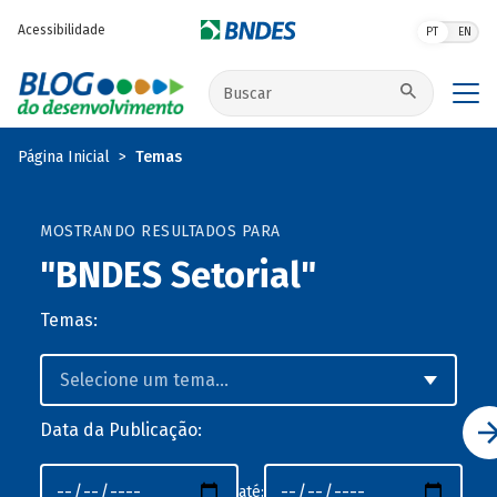
Pular para o conteúdo principal
Acessibilidade
PT
EN
Buscar no site
Página Inicial
Temas
MOSTRANDO RESULTADOS PARA
"BNDES Setorial"
Temas:
Data da Publicação:
até: