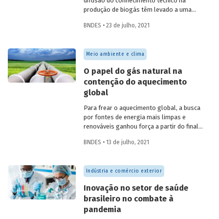
difusão do conhecimento técnico na
produção de biogás têm levado a uma
rápida expansão no número de plantas
BNDES • 23 de julho, 2021
em operação e no volume produzido no
país. Esse crescimento, contudo, ainda é
tímido diante do potencial de geração que
Meio ambiente e clima
um país com um agronegócio tão
desenvolvido pode atingir. Entenda como
O papel do gás natural na
resíduos e efluentes das diferentes
contenção do aquecimento
atividades agropecuárias podem
global
contribuir para ampliar a geração de
biogás no setor.
Para frear o aquecimento global, a busca
por fontes de energia mais limpas e
renováveis ganhou força a partir do final
do século XX, contribuindo para o esforço
BNDES • 13 de julho, 2021
mundial de redução das emissões de CO
.
2
Em um contexto em que a demanda
energética segue crescendo, o gás
Indústria e comércio exterior
natural desponta como combustível
capaz de apoiar a transição para a
Inovação no setor de saúde
economia de baixo carbono, aproveitando
brasileiro no combate à
a infraestrutura já existente com menor
pandemia
impacto ambiental do que outros