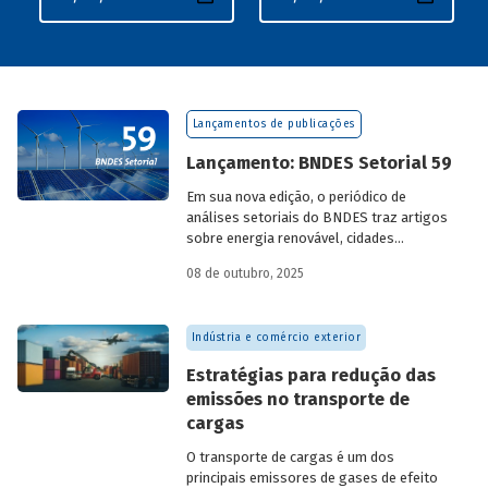
Lançamentos de publicações
Lançamento: BNDES Setorial 59
Em sua nova edição, o periódico de
análises setoriais do BNDES traz artigos
sobre energia renovável, cidades
resilientes, gestão de resíduos sólidos
08 de outubro, 2025
urbanos (RSU) e exportação.
Indústria e comércio exterior
Estratégias para redução das
emissões no transporte de
cargas
O transporte de cargas é um dos
principais emissores de gases de efeito