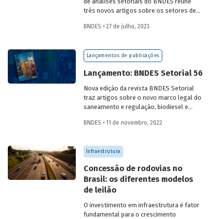
de análises setoriais do BNDES reúne
três novos artigos sobre os setores de
logística, agroindústria e aeroespaço e
BNDES • 27 de julho, 2023
defesa. Saiba mais e acesse os estudos
da edição 57.
Lançamentos de publicações
Lançamento: BNDES Setorial 56
Nova edição da revista BNDES Setorial
traz artigos sobre o novo marco legal do
saneamento e regulação, biodiesel e
diesel verde no Brasil, e o papel do
BNDES • 11 de novembro, 2022
leasing
de aeronaves no setor de
aviação.
Infraestrutura
Concessão de rodovias no
Brasil: os diferentes modelos
de leilão
O investimento em infraestrutura é fator
fundamental para o crescimento