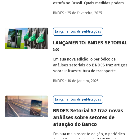
estufa no Brasil. Quais medidas podem
ser adotadas para reduzir seu impacto
BNDES • 25 de fevereiro, 2025
ambiental? Confira as estratégias que
podem tornar o setor mais sustentável.
Lançamentos de publicações
LANÇAMENTO: BNDES SETORIAL
58
Em sua nova edição, o periódico de
análises setoriais do BNDES traz artigos
sobre infraestrutura de transporte,
mobilidade urbana, combustíveis
BNDES • 16 de janeiro, 2025
sustentáveis, mercado de aeronaves,
saúde e agroindústria.
Lançamentos de publicações
BNDES Setorial 57 traz novas
análises sobre setores de
atuação do Banco
Em sua mais recente edição, o periódico