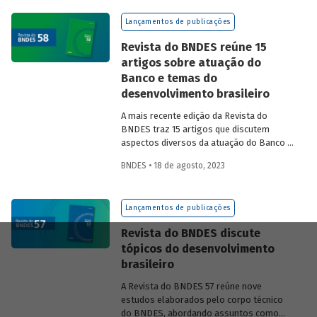
na experiência das equipes do BNDES.
Lançamentos de publicações
Revista do BNDES reúne 15
artigos sobre atuação do
Banco e temas do
desenvolvimento brasileiro
A mais recente edição da Revista do
BNDES traz 15 artigos que discutem
aspectos diversos da atuação do Banco e
exploram questões do desenvolvimento
BNDES • 18 de agosto, 2023
nacional.
Lançamentos de publicações
Revista do BNDES discute
tópicos do desenvolvimento
brasileiro
A Revista do BNDES 57 reúne nove
estudos elaborados pelo corpo técnico
do BNDES, abordando assuntos como