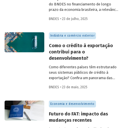
do BNDES no financiamento de longo
prazo da economia brasileira, a relevância
de fundos como FAT, Fundo Clima, Fundo
BNDES • 23 de julho, 2025
Amazônia e FGI para o desenvolvimento,
experiências internacionais de sistemas
públicos de crédito à exportação, o novo
Indústria e comércio exterior
protagonismo da política industrial, um
método para calcular prêmio de risco em
Como o crédito à exportação
projetos de infraestrutura e o controle
contribui para o
societário de companhias abertas por
desenvolvimento?
fundos de investimento no Brasil.
Como diferentes países têm estruturado
seus sistemas públicos de crédito à
exportação? Confira um panorama das
principais experiências internacionais e
BNDES • 23 de maio, 2025
entenda como esses sistemas
contribuem para o crescimento
econômico, a inovação e a inserção
Economia e desenvolvimento
competitiva no mercado global.
Futuro do FAT: impacto das
mudanças recentes