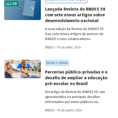
Confira uma prévia do texto e acesse o
artigo completo.
Lançada Revista do BNDES 59
com sete novos artigos sobre
desenvolvimento nacional
A nova edição da Revista do BNDES 59
traz sete novos artigos de autores do
BNDES e seus colaboradores.
BNDES • 19 de julho, 2024
Social e cultura
Parcerias público-privadas e o
desafio de ampliar a educação
pré-escolar no Brasil
Em artigo da Revista do BNDES 59, são
apresentados os principais desafios
enfrentados por entes públicos na
estruturação de PPPs de educação, bem
BNDES • 19 de junho, 2024
como aprendizados e possíveis soluções
para a adoção desses modelos com base