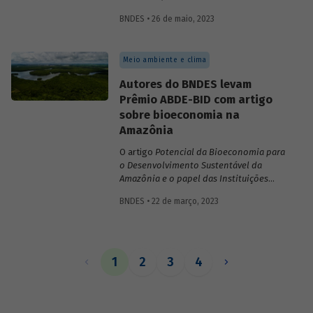
inovações no sistema financeiro, setor da
BNDES • 26 de maio, 2023
saúde no território da Amazônia Legal,
políticas públicas e custos do modelo de
empréstimo indireto do BNDES.
Meio ambiente e clima
Autores do BNDES levam
Prêmio ABDE-BID com artigo
sobre bioeconomia na
Amazônia
O artigo
Potencial da Bioeconomia para
o Desenvolvimento Sustentável da
Amazônia e o papel das Instituições
Financeiras de Desenvolvimento,
de
BNDES • 22 de março, 2023
Leonardo Pamplona, Nabil Kadri e Julio
Salarini, especialistas do BNDES, foi
premiado com primeiro lugar na categoria
“Financiamento ao desenvolvimento
sustentável, inclusivo e inovativo” do
1
2
3
4
Prêmio ABDE-BID de 2022. Saiba mais
sobre o estudo no vídeo gravado com o
autor Leonardo Pamplona.