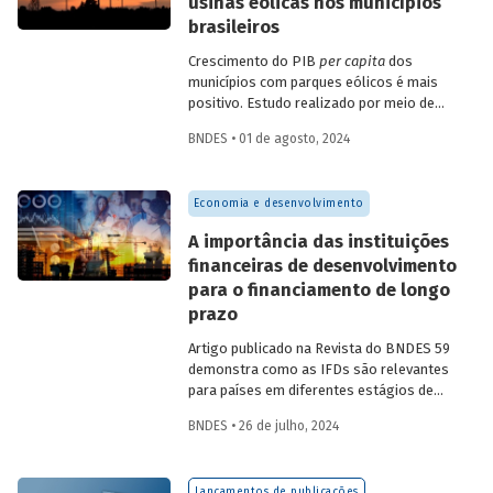
usinas eólicas nos municípios
brasileiros
Crescimento do PIB
per capita
dos
municípios com parques eólicos é mais
positivo. Estudo realizado por meio de
método de controle sintético, aponta
BNDES • 01 de agosto, 2024
resultados mais significativos dois a três
anos do início da construção, com
dispersão posterior.
Economia e desenvolvimento
A importância das instituições
financeiras de desenvolvimento
para o financiamento de longo
prazo
Artigo publicado na Revista do BNDES 59
demonstra como as IFDs são relevantes
para países em diferentes estágios de
desenvolvimento, tanto nos momentos
BNDES • 26 de julho, 2024
de estabilidade quanto nos de crise
econômica, contribuindo principalmente
para o desenvolvimento sustentável.
Lançamentos de publicações