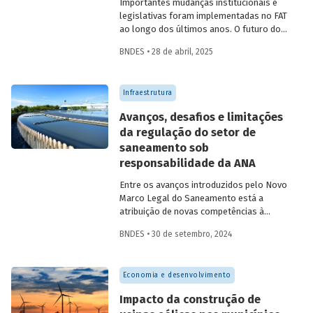
Importantes mudanças institucionais e
legislativas foram implementadas no FAT
ao longo dos últimos anos. O futuro do
FAT – e das atividades por ele beneficiadas
BNDES • 28 de abril, 2025
– depende do que será feito a partir delas.
Saiba mais no primeiro artigo da
Revista
do BNDES 60
.
Infraestrutura
Avanços, desafios e limitações
da regulação do setor de
saneamento sob
responsabilidade da ANA
Entre os avanços introduzidos pelo Novo
Marco Legal do Saneamento está a
atribuição de novas competências à
Agência Nacional de Águas e Saneamento
BNDES • 30 de setembro, 2024
Básico (ANA) para regularização do setor.
Artigo da Revista do BNDES 59 discute os
desafios desse percurso e a importância
Economia e desenvolvimento
de superá-los.
Impacto da construção de