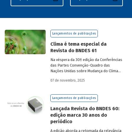
Lançamentos de publicações
Clima é tema especial da
Revista do BNDES 61
Na véspera da 30ª edição da Conferências
das Partes Convenção-Quadro das
Nações Unidas sobre Mudança do Clima
(COP30), em Belém, o BNDES lança a
07 de novembro, 2025
edição 61 da Revista do BNDES.
Lançamentos de publicações
Lançada Revista do BNDES 60:
edição marca 30 anos do
periódico
A edição aborda a retomada da relevância