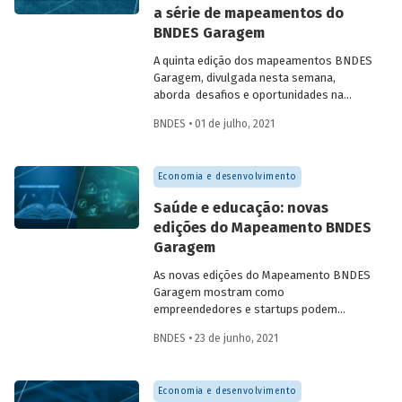
a série de mapeamentos do
seus negócios. Entenda tudo sobre como
BNDES Garagem
eles funcionam no infográfico que
preparamos.
A quinta edição dos mapeamentos BNDES
Garagem, divulgada nesta semana,
aborda desafios e oportunidades na
vertente de cidades sustentáveis. A
BNDES • 01 de julho, 2021
publicação conclui a série de
mapeamentos lançados pelo Banco, que
revela como empreendedores e
startups
Economia e desenvolvimento
podem contribuir para a solução de
problemas sociais e ambientais em
Saúde e educação: novas
diferentes temas, incluindo edições já
edições do Mapeamento BNDES
lançadas sobre
govtech
,
Garagem
sustentabilidade, saúde e educação.
As novas edições do Mapeamento BNDES
Garagem mostram como
empreendedores e startups podem
contribuir para a solução de problemas
BNDES • 23 de junho, 2021
nas áreas de saúde e educação. As
publicações são parte de uma série que o
Banco divulga para ajudar a fortalecer o
Economia e desenvolvimento
ecossistema de inovação e