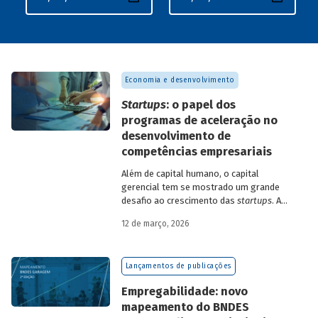
Economia e desenvolvimento
Startups
: o papel dos
programas de aceleração no
desenvolvimento de
competências empresariais
Além de capital humano, o capital
gerencial tem se mostrado um grande
desafio ao crescimento das
startups
. A
avaliação do BNDES Garagem demonstra
12 de março, 2026
como programas de aceleração têm
contribuído para a superação desse
desafio.
Lançamentos de publicações
Empregabilidade: novo
mapeamento do BNDES