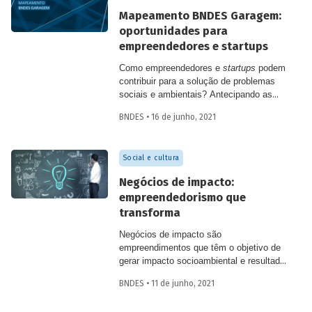
empreendedorismo, antecipando as
Mapeamento BNDES Garagem:
discussões da Semana BNDES de
oportunidades para
Impacto (de 5 a 9 de julho).
empreendedores e startups
Como empreendedores e
startups
podem
contribuir para a solução de problemas
sociais e ambientais? Antecipando as
discussões da Semana BNDES de
BNDES • 16 de junho, 2021
Impacto, que acontece de 5 a 9 de julho,
o Banco divulga uma série de
mapeamentos realizados com
Social e cultura
representantes das áreas de negócios da
instituição e com especialistas externos
Negócios de impacto:
que buscam responder essa questão.
empreendedorismo que
transforma
Negócios de impacto são
empreendimentos que têm o objetivo de
gerar impacto socioambiental e resultado
financeiro positivo de forma sustentável,
BNDES • 11 de junho, 2021
conforme definição da Estratégia Nacional
de Investimentos e Negócios de Impacto