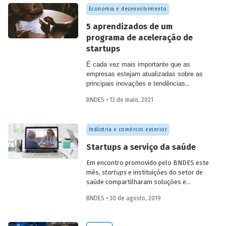
– Enimpacto. Saiba mais sobre as
Economia e desenvolvimento
características desse tipo de negócio,
mensuração e avaliação de resultados, e
5 aprendizados de um
sobre o ecossistema de fomento no
programa de aceleração de
Brasil.
startups
É cada vez mais importante que as
empresas estejam atualizadas sobre as
principais inovações e tendências
tecnológicas, seja para que se tornem
BNDES • 13 de maio, 2021
mais eficientes ou para que possam
explorar novos mercados. Em 2019, o
BNDES realizou a primeira edição do
Indústria e comércio exterior
programa BNDES Garagem, um piloto de
aceleração de
startups. C
om base nessa
Startups a serviço da saúde
experiência, o artigo
Estimulando o
empreendedorismo em empresas – o
Em encontro promovido pelo BNDES este
caso da primeira edição do programa
mês,
startups
e instituições do setor de
BNDES Garagem
traz cinco aprendizados
saúde compartilharam soluções e
sobre a estruturação de programas de
desafios. O evento contou com a
apoio a
BNDES • 30 de agosto, 2019
startups
.
presença de mais de dez startups e de 15
instituições da área, dos setores público
e privado, incluindo hospitais, planos de