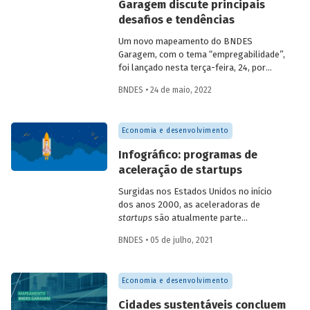
Garagem discute principais
desafios e tendências
Um novo mapeamento do BNDES
Garagem, com o tema “empregabilidade”,
foi lançado nesta terça-feira, 24, por
ocasião da abertura do ciclo 2022 do
BNDES • 24 de maio, 2022
“BNDES Garagem – Negócios de
impacto”.
Economia e desenvolvimento
Infográfico: programas de
aceleração de startups
Surgidas nos Estados Unidos no início
dos anos 2000, as aceleradoras de
startups
são atualmente parte
importante do ecossistema de
BNDES • 05 de julho, 2021
empreendedorismo. Com diferentes
metodologias e focos de atuação, os
programas de aceleração contribuem
Economia e desenvolvimento
para ajudar
startups
e empreendedores,
em diferentes estágios de
Cidades sustentáveis concluem
desenvolvimento, a construir e consolidar