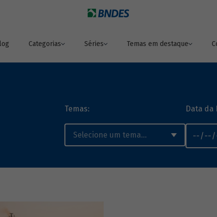
log
Categorias
Séries
Temas em destaque
C
Temas:
Data da 