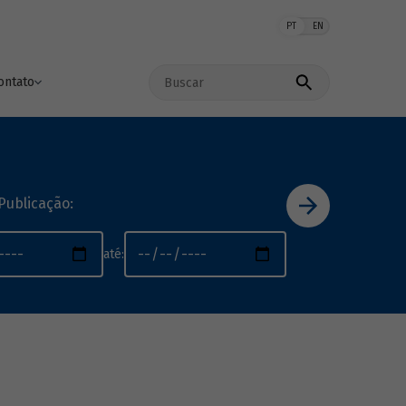
PT
EN
Buscar no site
ontato
Publicação:
até: