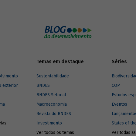
com uma política de conteúdo
visava permitir a absorção
dos efeitos positivos do
o da indústria petrolífera,
do a construção de embarcações
rmas no Brasil.
Temas em destaque
Séries
olvimento
Sustentabilidade
Biodiversida
o exterior
BNDES
COP
BNDES Setorial
Estudos esp
ima
Macroeconomia
Eventos
Revista do BNDES
Lançamentos
rias
Investimento
States of th
Ver todos os temas
Ver todas as