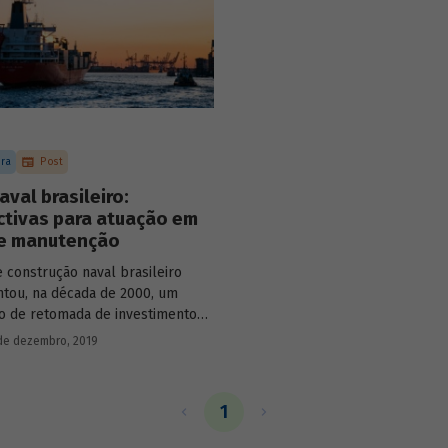
ura
Post
aval brasileiro:
ctivas para atuação em
 e manutenção
 construção naval brasileiro
tou, na década de 2000, um
 de retomada de investimentos,
tou tanto na expansão e na
de dezembro, 2019
ção da capacidade produtiva
 aumento da produção de
es. O crescimento das atividades
1
ras
offshore
foi decisivo para isso,
ente depois da descoberta do