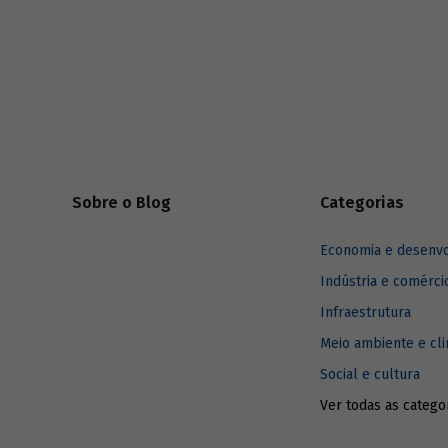
perspectivas do setor, com base no
pré-sal, 
contexto de ligeira recuperação do
local que 
mercado anterior à pandemia, os autores
doméstica 
do artigo
Mercado de embarcações de
cresciment
apoio a plataformas de petróleo e gás
alavancan
natural
, publicado no BNDES Setorial 51,
e platafo
apresentam cenários para a atividade nos
próximos anos.
Sobre o Blog
Categorias
Economia e desenv
Indústria e comérci
Infraestrutura
Meio ambiente e cl
Social e cultura
Ver todas as catego