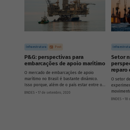
Infraestrutura
Post
Infraestrut
P&G: perspectivas para
Setor n
embarcações de apoio marítimo
perspe
reparo
O mercado de embarcações de apoio
marítimo no Brasil é bastante dinâmico.
O setor de
Isso porque, além de o país estar entre os
experimen
dez maiores produtores mundiais de
movimento
BNDES • 17 de setembro, 2020
petróleo e gás natural (P&G), podendo
que resul
BNDES • 18 
chegar à quinta posição no médio prazo
moderniza
segundo estimativas do Plano Decenal de
quanto no
Expansão de Energia 2029, a produção se
embarcaçõ
dá, predominantemente, em águas
petrolífe
profundas. Buscando avaliar as
especialm