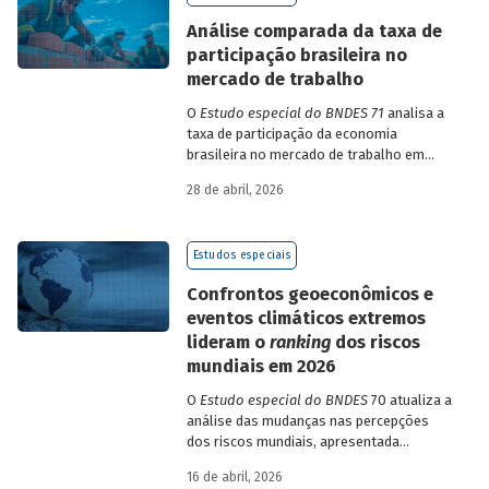
de insumo-produto estaduais.
Análise comparada da taxa de
participação brasileira no
mercado de trabalho
O
Estudo especial do BNDES 71
analisa a
taxa de participação da economia
brasileira no mercado de trabalho em
comparação com uma amostra de 15
28 de abril, 2026
países de diferentes continentes e
estruturas etárias e econômicas
distintas.
Estudos especiais
Confrontos geoeconômicos e
eventos climáticos extremos
lideram o
ranking
dos riscos
mundiais em 2026
O
Estudo especial do BNDES
70 atualiza a
análise das mudanças nas percepções
dos riscos mundiais, apresentada
previamente na edição 54/2025, a partir
16 de abril, 2026
dos relatórios Global Risks Report (GRR)