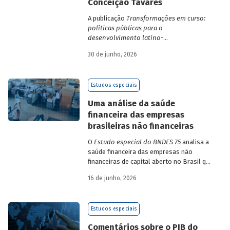
Conceição Tavares
A publicação
Transformações em curso:
políticas públicas para o
desenvolvimento latino-
americano
compila trabalhos da 1ª edição
30 de junho, 2026
da Escola de Governo e Desenvolvimento
Maria da Conceição Tavares.
Estudos especiais
Uma análise da saúde
financeira das empresas
brasileiras não financeiras
O
Estudo especial do BNDES 75
analisa a
saúde financeira das empresas não
financeiras de capital aberto no Brasil que
apresentaram negociação em bolsa de
16 de junho, 2026
valores. Para isso, parte de uma amostra
de 265 empresas – excluindo-se o setor
de finanças e seguros – e de quatro
Estudos especiais
dimensões: lucratividade, solvência,
endividamento e alavancagem.
Comentários sobre o PIB do