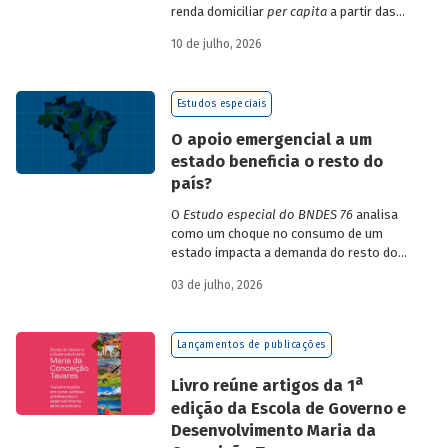
renda domiciliar
per capita
a partir das
estruturas de consumo da POF 2017-2018
10 de julho, 2026
associadas às variações de preços dos
itens que compõem o IPCA. Emprega
ainda os microdados da Pnad Contínua
Estudos especiais
para analisar a evolução da renda dos
decis durante o período.
O apoio emergencial a um
estado beneficia o resto do
país?
O
Estudo especial do BNDES 76
analisa
como um choque no consumo de um
estado impacta a demanda do resto do
país, usando como exemplo o caso do Rio
03 de julho, 2026
Grande do Sul.
Lançamentos de publicações
a
Livro reúne artigos da 1
edição da Escola de Governo e
Desenvolvimento Maria da