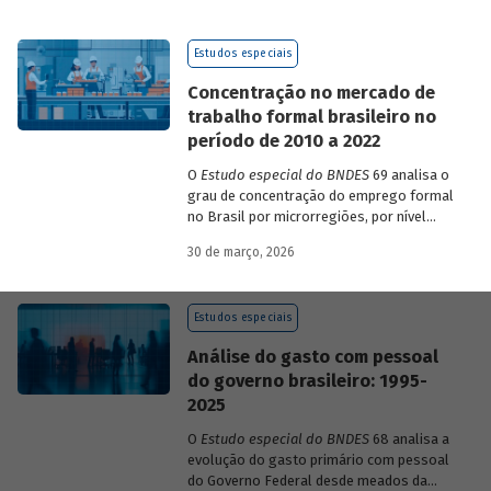
de 2023 a 2026, que analisam as
pesquisas de avaliação dos riscos
Estudos especiais
mundiais para o ano em curso e para dois
e dez anos à frente.
Concentração no mercado de
trabalho formal brasileiro no
período de 2010 a 2022
O
Estudo especial do BNDES
69 analisa o
grau de concentração do emprego formal
no Brasil por microrregiões, por nível
educacional dos trabalhadores e por
30 de março, 2026
setores, entre 2010 e 2022.
Estudos especiais
Análise do gasto com pessoal
do governo brasileiro: 1995-
2025
O
Estudo especial do BNDES
68 analisa a
evolução do gasto primário com pessoal
do Governo Federal desde meados da