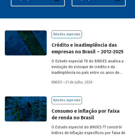
Estudos especiais
Crédito e inadimplência das
empresas no Brasil – 2012-2025
O Estudo especial 78 do BNDES analisa a
evolução do estoque de crédito e da
inadimplência no país entre os anos de
2012 e 2025, explorando dois recortes
BNDES • 21 de julho, 2026
analíticos complementares: o porte da
empresa e o setor de atividade
econômica.
Estudos especiais
Consumo e inflação por faixa
de renda no Brasil
O
Estudo especial do BNDES 77
constrói
índices de inflação específicos por faixa de