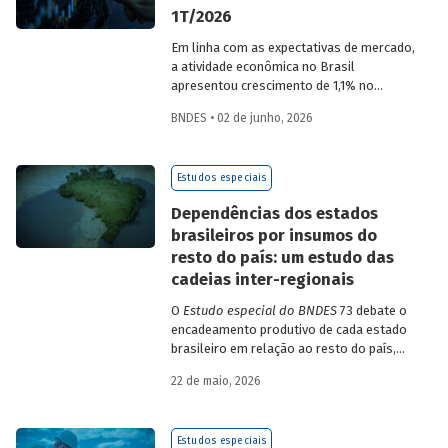
1T/2026
Em linha com as expectativas de mercado,
a atividade econômica no Brasil
apresentou crescimento de 1,1% no
1T/2026 na comparação com o trimestre
BNDES • 02 de junho, 2026
imediatamente anterior, na série ajustada
sazonalmente. Confira uma análise
detalhada e uma previsão para os
Estudos especiais
próximos meses no
Estudo especial do
BNDES 74.
Dependências dos estados
brasileiros por insumos do
resto do país: um estudo das
cadeias inter-regionais
O
Estudo especial do BNDES
73 debate o
encadeamento produtivo de cada estado
brasileiro em relação ao resto do país,
analisando seu nível de dependência e
22 de maio, 2026
quanto o estímulo a um estado ou setor
econômico pode gerar de demanda para
os demais. Para isso usa uma
Estudos especiais
metodologia de construção de matrizes