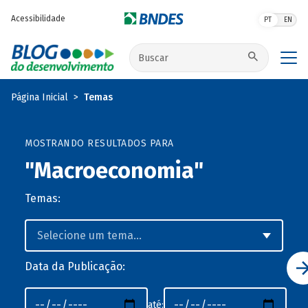
Pular para o conteúdo principal
Acessibilidade
PT
EN
Buscar no site
Página Inicial
Temas
MOSTRANDO RESULTADOS PARA
"Macroeconomia"
Temas:
Data da Publicação:
até: