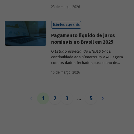
década de 1990, destacando sua dinâmica
23 de março, 2026
durante esse período e as mudanças
recentes em sua composição.
Estudos especiais
Pagamento líquido de juros
nominais no Brasil em 2025
O
Estudo especial do BNDES 67
dá
continuidade aos números 29 e 40, agora
com os dados fechados para o ano de
2025.
16 de março, 2026
1
2
3
…
5