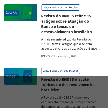
na experiência das equipes do BNDES.
Lançamentos de publicações
Revista do BNDES reúne 15
artigos sobre atuação do
Banco e temas do
desenvolvimento brasileiro
A mais recente edição da Revista do
BNDES traz 15 artigos que discutem
aspectos diversos da atuação do Banco e
exploram questões do desenvolvimento
BNDES • 18 de agosto, 2023
nacional.
Lançamentos de publicações
Revista do BNDES discute
tópicos do desenvolvimento
brasileiro
A Revista do BNDES 57 reúne nove
estudos elaborados pelo corpo técnico
do BNDES, abordando assuntos como