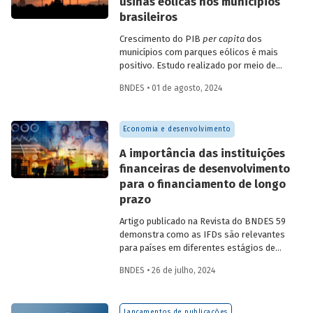
usinas eólicas nos municípios
brasileiros
Crescimento do PIB
per capita
dos
municípios com parques eólicos é mais
positivo. Estudo realizado por meio de
método de controle sintético, aponta
BNDES • 01 de agosto, 2024
resultados mais significativos dois a três
anos do início da construção, com
dispersão posterior.
Economia e desenvolvimento
A importância das instituições
financeiras de desenvolvimento
para o financiamento de longo
prazo
Artigo publicado na Revista do BNDES 59
demonstra como as IFDs são relevantes
para países em diferentes estágios de
desenvolvimento, tanto nos momentos
BNDES • 26 de julho, 2024
de estabilidade quanto nos de crise
econômica, contribuindo principalmente
para o desenvolvimento sustentável.
Lançamentos de publicações