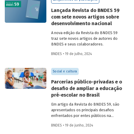
Confira uma prévia do texto e acesse o
artigo completo.
Lançada Revista do BNDES 59
com sete novos artigos sobre
desenvolvimento nacional
A nova edição da Revista do BNDES 59
traz sete novos artigos de autores do
BNDES e seus colaboradores.
BNDES • 19 de julho, 2024
Social e cultura
Parcerias público-privadas e o
desafio de ampliar a educação
pré-escolar no Brasil
Em artigo da Revista do BNDES 59, são
apresentados os principais desafios
enfrentados por entes públicos na
estruturação de PPPs de educação, bem
BNDES • 19 de junho, 2024
como aprendizados e possíveis soluções
para a adoção desses modelos com base