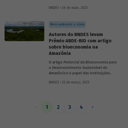
inovações no sistema financeiro, setor da
BNDES • 26 de maio, 2023
saúde no território da Amazônia Legal,
políticas públicas e custos do modelo de
empréstimo indireto do BNDES.
Meio ambiente e clima
Autores do BNDES levam
Prêmio ABDE-BID com artigo
sobre bioeconomia na
Amazônia
O artigo
Potencial da Bioeconomia para
o Desenvolvimento Sustentável da
Amazônia e o papel das Instituições
Financeiras de Desenvolvimento,
de
BNDES • 22 de março, 2023
Leonardo Pamplona, Nabil Kadri e Julio
Salarini, especialistas do BNDES, foi
premiado com primeiro lugar na categoria
“Financiamento ao desenvolvimento
sustentável, inclusivo e inovativo” do
1
2
3
4
Prêmio ABDE-BID de 2022. Saiba mais
sobre o estudo no vídeo gravado com o
autor Leonardo Pamplona.