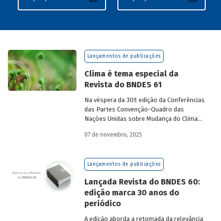
Lançamentos de publicações
Clima é tema especial da
Revista do BNDES 61
Na véspera da 30ª edição da Conferências
das Partes Convenção-Quadro das
Nações Unidas sobre Mudança do Clima
(COP30), em Belém, o BNDES lança a
07 de novembro, 2025
edição 61 da Revista do BNDES.
Lançamentos de publicações
Lançada Revista do BNDES 60:
edição marca 30 anos do
periódico
A edição aborda a retomada da relevância