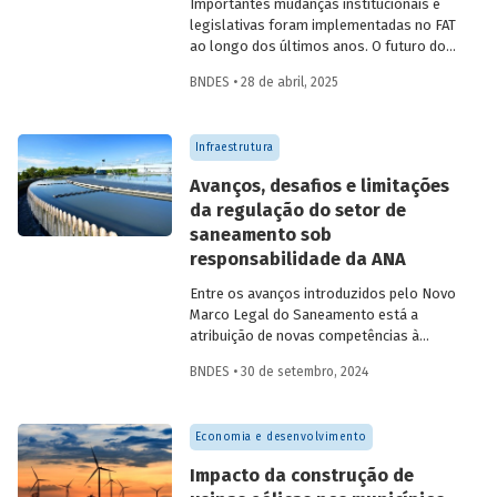
Importantes mudanças institucionais e
legislativas foram implementadas no FAT
ao longo dos últimos anos. O futuro do
FAT – e das atividades por ele beneficiadas
BNDES • 28 de abril, 2025
– depende do que será feito a partir delas.
Saiba mais no primeiro artigo da
Revista
do BNDES 60
.
Infraestrutura
Avanços, desafios e limitações
da regulação do setor de
saneamento sob
responsabilidade da ANA
Entre os avanços introduzidos pelo Novo
Marco Legal do Saneamento está a
atribuição de novas competências à
Agência Nacional de Águas e Saneamento
BNDES • 30 de setembro, 2024
Básico (ANA) para regularização do setor.
Artigo da Revista do BNDES 59 discute os
desafios desse percurso e a importância
Economia e desenvolvimento
de superá-los.
Impacto da construção de