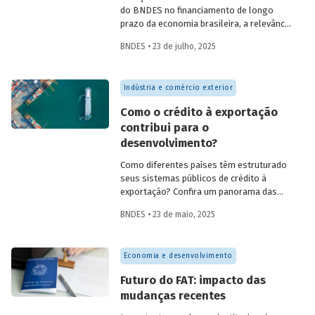
do BNDES no financiamento de longo
prazo da economia brasileira, a relevância
de fundos como FAT, Fundo Clima, Fundo
BNDES • 23 de julho, 2025
Amazônia e FGI para o desenvolvimento,
experiências internacionais de sistemas
públicos de crédito à exportação, o novo
Indústria e comércio exterior
protagonismo da política industrial, um
método para calcular prêmio de risco em
Como o crédito à exportação
projetos de infraestrutura e o controle
contribui para o
societário de companhias abertas por
desenvolvimento?
fundos de investimento no Brasil.
Como diferentes países têm estruturado
seus sistemas públicos de crédito à
exportação? Confira um panorama das
principais experiências internacionais e
BNDES • 23 de maio, 2025
entenda como esses sistemas
contribuem para o crescimento
econômico, a inovação e a inserção
Economia e desenvolvimento
competitiva no mercado global.
Futuro do FAT: impacto das
mudanças recentes