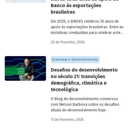
Banco às exportações
brasileiras
Em 2025, o BNDES celebrou 35 anos de
apoio às exportações brasileiras. Entre as
iniciativas conduzidas para celebrar este
marco, relevante tanto para a instituição
20 de fevereiro, 2026
quanto para a história do
desenvolvimento econômico e social do
Brasil, está o lançamento da publicação
Economia e desenvolvimento
“BNDES Exim: 35 anos de apoio às
exportações brasileiras”.
Desafios do desenvolvimento
no século 21: transições
demográfica, climática e
tecnológica
O Blog do desenvolvimento conversou
com Nelson Barbosa sobre os desafios
atuais do desenvolvimento hoje.
11 de fevereiro, 2026