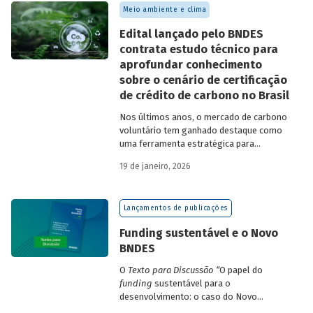
Meio ambiente e clima
Edital lançado pelo BNDES
contrata estudo técnico para
aprofundar conhecimento
sobre o cenário de certificação
de crédito de carbono no Brasil
Nos últimos anos, o mercado de carbono
voluntário tem ganhado destaque como
uma ferramenta estratégica para
empresas que buscam reduzir sua pegada
19 de janeiro, 2026
de carbono e demonstrar compromisso
climático.
Lançamentos de publicações
Funding sustentável e o Novo
BNDES
O
Texto para Discussão
“
O papel do
funding
sustentável para o
desenvolvimento: o caso do Novo
BNDES
”
, de autoria de João Emboava Vaz,