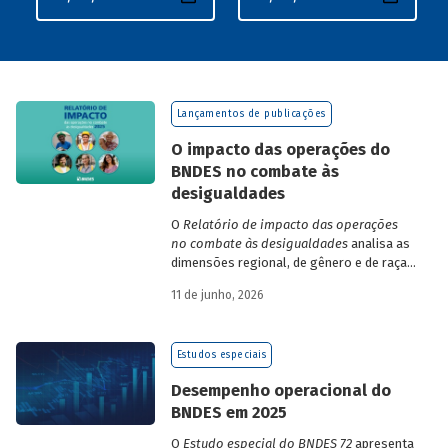
Lançamentos de publicações
O impacto das operações do
BNDES no combate às
desigualdades
O
Relatório de impacto das operações
no combate às desigualdades
analisa as
dimensões regional, de gênero e de raça,
que contribuem para a elevada
11 de junho, 2026
desigualdade de renda no Brasil, no
contexto das operações de crédito do
BNDES.
Estudos especiais
Desempenho operacional do
BNDES em 2025
O
Estudo especial do BNDES 72
apresenta