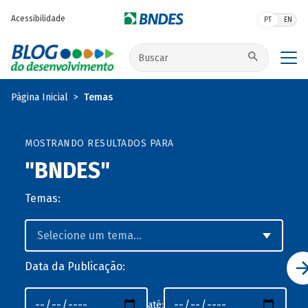
Pular para o conteúdo principal
Acessibilidade
PT
EN
Buscar no site
Página Inicial
Temas
MOSTRANDO RESULTADOS PARA
"BNDES"
Temas:
Data da Publicação:
até: