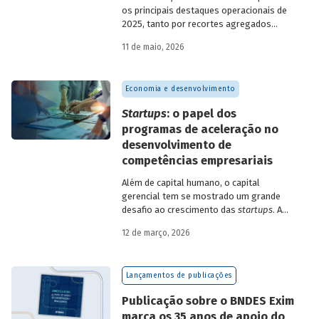
os principais destaques operacionais de
2025, tanto por recortes agregados
quanto em relação a atuações mais
11 de maio, 2026
específicas do Banco.
Economia e desenvolvimento
Startups
: o papel dos
programas de aceleração no
desenvolvimento de
competências empresariais
Além de capital humano, o capital
gerencial tem se mostrado um grande
desafio ao crescimento das
startups
. A
avaliação do BNDES Garagem demonstra
12 de março, 2026
como programas de aceleração têm
contribuído para a superação desse
desafio.
Lançamentos de publicações
Publicação sobre o BNDES Exim
marca os 35 anos de apoio do