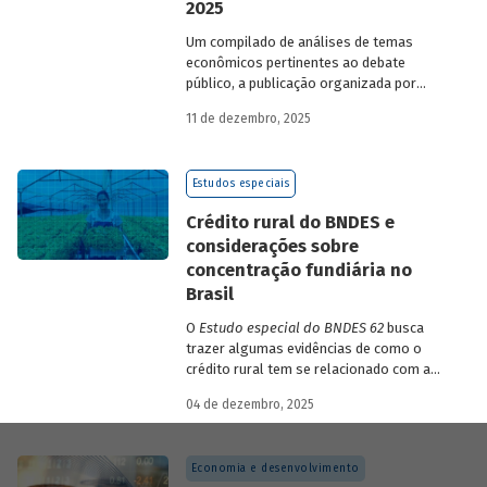
2025
Um compilado de análises de temas
econômicos pertinentes ao debate
público, a publicação organizada por
Gilberto Borça e José Antônio Pereira de
11 de dezembro, 2025
Souza, economistas do BNDES, reúne 25
textos da série
Estudos especiais do
BNDES
divulgados ao longo de 2025.
Estudos especiais
Crédito rural do BNDES e
considerações sobre
concentração fundiária no
Brasil
O
Estudo especial do BNDES 62
busca
trazer algumas evidências de como o
crédito rural tem se relacionado com a
concentração de terras no país e qual o
04 de dezembro, 2025
papel desempenhado pelo BNDES.
Economia e desenvolvimento