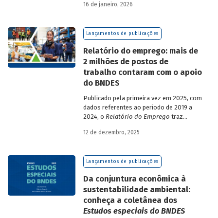
16 de janeiro, 2026
analisa a estratégia de diversificação das
fontes de recursos adotada pelo BNDES
diante dos atuais desafios de
Lançamentos de publicações
sustentabilidade social, ambiental e
climática.
Relatório do emprego: mais de
2 milhões de postos de
trabalho contaram com o apoio
do BNDES
Publicado pela primeira vez em 2025, com
dados referentes ao período de 2019 a
2024, o
Relatório do Emprego
traz
resultados relativos às contribuições da
12 de dezembro, 2025
atuação do Banco sobre o mercado de
trabalho, especificamente sobre os
empregos da economia.
Lançamentos de publicações
Da conjuntura econômica à
sustentabilidade ambiental:
conheça a coletânea dos
Estudos especiais do BNDES