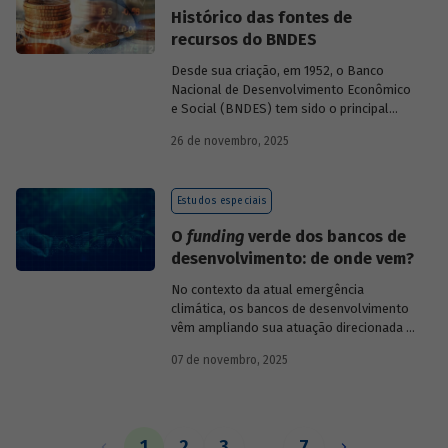
Histórico das fontes de
recursos do BNDES
Desde sua criação, em 1952, o Banco
Nacional de Desenvolvimento Econômico
e Social (BNDES) tem sido o principal
financiador do desenvolvimento
26 de novembro, 2025
brasileiro, ocupando um espaço central
na economia do país, principalmente em
momentos de crise, como as de 2008 e
Estudos especiais
da Covid-19, e no combate à emergência
climática. Para exercer esse papel, no
O
funding
verde dos bancos de
entanto, são necessárias sólidas fontes
desenvolvimento: de onde vem?
de recursos.
No contexto da atual emergência
climática, os bancos de desenvolvimento
vêm ampliando sua atuação direcionada à
descarbonização e preservação ambiental
07 de novembro, 2025
e, consequentemente, buscado novas
fontes de recursos para esse fim. O
Estudo especial do BNDES 61
analisa de
onde vem o
funding
verde dos principais
bancos de desenvolvimento, comparando
1
2
3
…
7