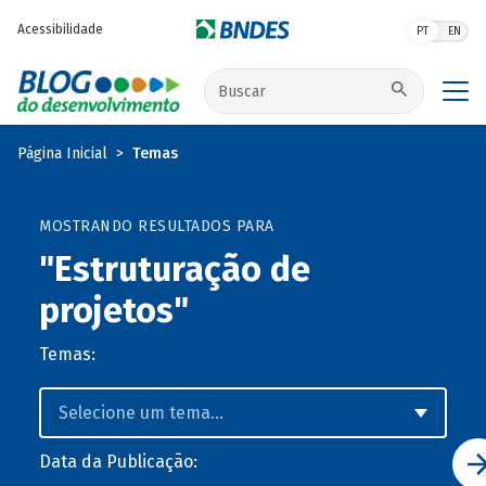
Pular para o conteúdo principal
Acessibilidade
PT
EN
Buscar no site
Página Inicial
Temas
MOSTRANDO RESULTADOS PARA
"Estruturação de
projetos"
Temas:
Data da Publicação: