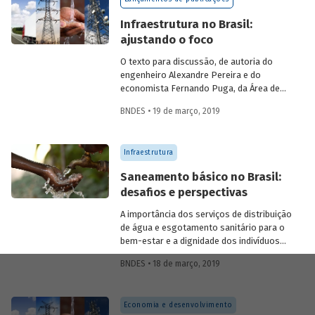
país.
Infraestrutura no Brasil:
ajustando o foco
O texto para discussão, de autoria do
engenheiro Alexandre Pereira e do
economista Fernando Puga, da Área de
Planejamento e Pesquisa do BNDES,
BNDES • 19 de março, 2019
trará um debate sobre as dificuldades e
desafios para a infraestrutura no Brasil,
apontando oportunidades de melhoria e
Infraestrutura
expansão nos setores de saneamento,
logística, energia elétrica e
Saneamento básico no Brasil:
telecomunicações. Leia a introdução do
desafios e perspectivas
texto, que será lançado em breve.
A importância dos serviços de distribuição
de água e esgotamento sanitário para o
bem-estar e a dignidade dos indivíduos
foi expressa de maneira exemplar no
BNDES • 18 de março, 2019
reconhecimento (na Resolução 64/292, de
28 de julho de 2010), por parte da
Assembleia Geral da Organização das
Economia e desenvolvimento
Nações Unidas (ONU), do “direito à água