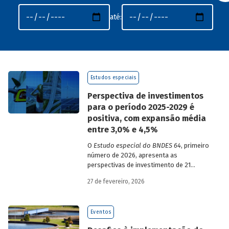
até:
Estudos especiais
Perspectiva de investimentos
para o período 2025-2029 é
positiva, com expansão média
entre 3,0% e 4,5%
O
Estudo especial do BNDES 64
, primeiro
número de 2026, apresenta as
perspectivas de investimento de 21
setores da economia brasileira para o
27 de fevereiro, 2026
período de 2025 a 2029.
Eventos