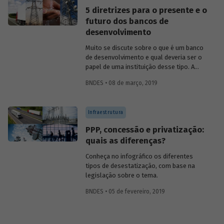
potável limpa e segura como um direito
5 diretrizes para o presente e o
humano essencial ao pleno gozo da vida
futuro dos bancos de
e de todos os direitos humanos” (UNGA,
desenvolvimento
2010, tradução livre).
Muito se discute sobre o que é um banco
de desenvolvimento e qual deveria ser o
papel de uma instituição desse tipo. A
partir dos relatos e apresentações sobre
BNDES • 08 de março, 2019
a atuação de 9 destas entidades, em
seminário realizado no BNDES, foi
possível encontrar desafios comuns, que
Infraestrutura
ajudam a (re)definir o papel dos bancos e
agências de fomento ao desenvolvimento
PPP, concessão e privatização:
na atualidade e no futuro próximo. A
quais as diferenças?
seguir, listamos 5 diretrizes que vem
sendo adotadas pelos BDs como
Conheça no infográfico os diferentes
resposta a esses desafios.
tipos de desestatização, com base na
legislação sobre o tema.
BNDES • 05 de fevereiro, 2019