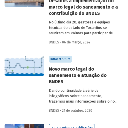
Desafios à implementação do
marco legal do saneamento e a
contribuição do BNDES
No último dia 20, gestores e equipes
técnicas do estado de Tocantins se
reuniram em Palmas para participar de
seminário sobre a implementação do
BNDES • 06 de março, 2024
marco legal do saneamento. A melhoria
dos índices do setor envolve desafios
consideráveis, entre eles a promoção de
Infraestrutura
investimentos. Com isso em vista, o
Banco tem ampliado suas formas de
Novo marco legal do
atuação.
saneamento e atuação do
BNDES
Dando continuidade à série de
infográficos sobre saneamento,
trazemos mais informações sobre o novo
marco legal do setor (Lei 14.026/2020),
BNDES • 21 de outubro, 2020
aprovado este ano, e sobre a contribuição
do BNDES para ampliar o acesso e
melhorar a qualidades dos serviços no
Lançamentos de publicações